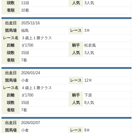
頭数
11頭
人気
3人気
着順
10着
出走日
2025/11/16
競馬場
福島
レース
3Ｒ
レース名
３歳上１勝クラス
距離
ダ1700
騎手
松若風
頭数
15頭
人気
3人気
着順
7着
出走日
2026/01/24
競馬場
小倉
レース
12Ｒ
レース名
４歳上１勝クラス
距離
ダ1700
騎手
下原
頭数
15頭
人気
8人気
着順
7着
出走日
2026/02/07
競馬場
小倉
レース
8Ｒ