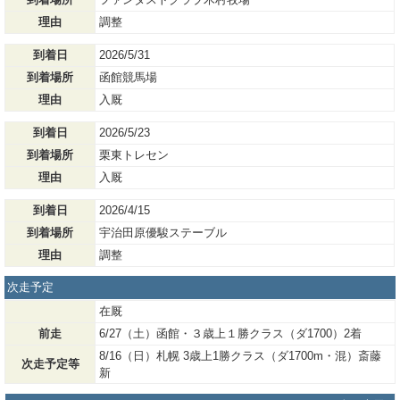
理由
調整
到着日
2026/5/31
到着場所
函館競馬場
理由
入厩
到着日
2026/5/23
到着場所
栗東トレセン
理由
入厩
到着日
2026/4/15
到着場所
宇治田原優駿ステーブル
理由
調整
次走予定
在厩
前走
6/27（土）函館・３歳上１勝クラス（ダ1700）2着
8/16（日）札幌 3歳上1勝クラス（ダ1700m・混）斎藤
次走予定等
新