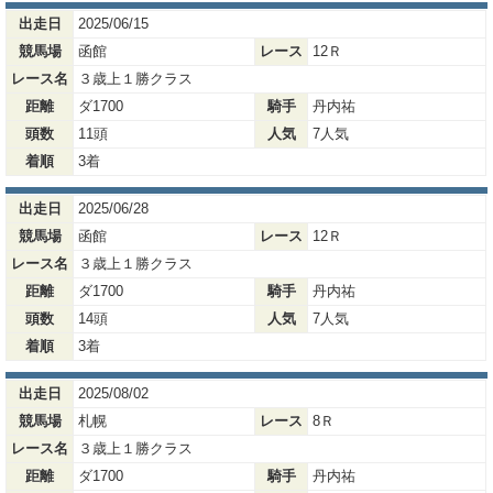
出走日
2025/06/15
競馬場
函館
レース
12Ｒ
レース名
３歳上１勝クラス
距離
ダ1700
騎手
丹内祐
頭数
11頭
人気
7人気
着順
3着
出走日
2025/06/28
競馬場
函館
レース
12Ｒ
レース名
３歳上１勝クラス
距離
ダ1700
騎手
丹内祐
頭数
14頭
人気
7人気
着順
3着
出走日
2025/08/02
競馬場
札幌
レース
8Ｒ
レース名
３歳上１勝クラス
距離
ダ1700
騎手
丹内祐