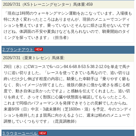
2026/7/31（KSトレーニングセンター）馬体重:459
「現在は1時間のウォーキングマシン運動をおこなっています。入場後も
特に大きく変わったところはありませんが、現状のメニューでコンディ
ションを整えています。乗っていないとそんなに煩さは見せないんです
けどね。体調面の不安や夏負けなども見られないので、騎乗開始のタイ
ミングを探っていきます」（担当者）
2.ブランチアウト
2026/7/31（栗東トレセン）馬体重:
29日（水）にCWコースで6ハロン84.6-68.8-53.5-38.2-12.0を単走で馬ナ
リに追い切りました。「レースを使ってきている馬なので、追い切りは
終いだけ少し伸ばす程度の内容に。騎乗した幸騎手は『乗りやすく癖も
なく、良いイメージが持てました。後肢の捌きに僅かな硬さを感じる程
度で、動き自体は良かったですよ』と感触を伝えてくれました。追い切
りを終えて、さっそく獣医に心臓や状態面を確認してもらったところ、
これまで同様のパフォーマンスを発揮できそうとの見解でしたからね。
来週8/09（日）中京・3歳未勝利（芝1600m・混）を予定。今のコンディ
ションを維持したまま競馬に向かえるように、週末は軽めのメニューで
調整していくつもりです」（昆貢調教師）
3.ラウターユーベル