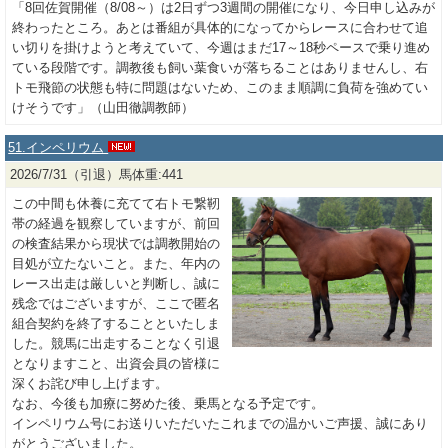
「8回佐賀開催（8/08～）は2日ずつ3週間の開催になり、今日申し込みが
終わったところ。あとは番組が具体的になってからレースに合わせて追
い切りを掛けようと考えていて、今週はまだ17～18秒ペースで乗り進め
ている段階です。調教後も飼い葉食いが落ちることはありませんし、右
トモ飛節の状態も特に問題はないため、このまま順調に負荷を強めてい
けそうです」（山田徹調教師）
51.インペリウム
2026/7/31（引退）馬体重:441
この中間も休養に充てて右トモ繋靭
帯の経過を観察していますが、前回
の検査結果から現状では調教開始の
目処が立たないこと。また、年内の
レース出走は厳しいと判断し、誠に
残念ではございますが、ここで匿名
組合契約を終了することといたしま
した。競馬に出走することなく引退
となりますこと、出資会員の皆様に
深くお詫び申し上げます。
なお、今後も加療に努めた後、乗馬となる予定です。
インペリウム号にお送りいただいたこれまでの温かいご声援、誠にあり
がとうございました。