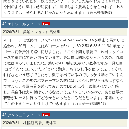
間とさせていただき、秋にまたパワーアップした姿をお見せできれば。
今回のように集中力が途切れず、気持ちよく競馬をさせられれば、上の
クラスでも十分やれるんじゃないかと思います」（高木登調教師）
42.エトワールフィーユ
2026/7/31（美浦トレセン）馬体重:
26日（日）に坂路コースで4ハロン59.7-43.7-28.4-13.9を単走で馬ナリに
追われ、30日（木）にはWコースで5ハロン69.2-53.6-38.5-11.3を単走で
ゴール前仕掛けて追い切りました。「この中間も順調で、昨日ウッドコ
ースで単走にて追い切っています。鼻出血は問題なかったものの、直線
で喉は鳴っていましたね。終いが11.3秒と結構いい数字ですが、見た目
には”そんなに出ていた？”という動き。もう少し体を使って走ってくれ
ればなという感じでしたが、数字は出ているのでしっかり動けているん
でしょう。この馬のパフォーマンス的にはもう少し伸びられるはずなん
ですよね。今回も舌を縛ってみたのでDDSPは少し緩和されていた感
じ。馬自体は力を付けているなという走りをしているので、あとは喉の
状態がレースに行ってどうかといったところだと思います。来週に向け
てこのまましっかり仕上げていきます」（西田雄一郎調教師）
43.アンジュラフィーユ
2026/7/31（札幌競馬場）馬体重: