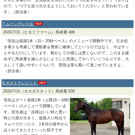
ので、いつでも送り出せるようにしておいてください』と言われていま
す」（担当者）
7.ムーングレイル
2026/7/31（ヒモリファーム）馬体重:498
「現在は坂路1本（15～20秒ペース）のメニューで調整中です。引き続
き暑さも考慮して運動量を豊富に確保してというのではなく、今はサッ
とやるだけにしています。動かしての感じは悪くないので、このまま緩
めずに馬体重を減らさないようにと意識してやっていくつもりです。大
人しくて扱いやすいぐらいで、普段は落ち着いて過ごせていますよ」
（担当者）
8.ポストクレジット
2026/7/31（オカダスタッド）馬体重:538
現在はダート坂路2本（上限16～18秒
ペース）のメニューで調整していま
す。担当者は「歩様はいい時と悪い
時との差が大きく、坂路入り時点で
スムーズだったり、1本目の途中から
ほぐれてきたりといった様子です