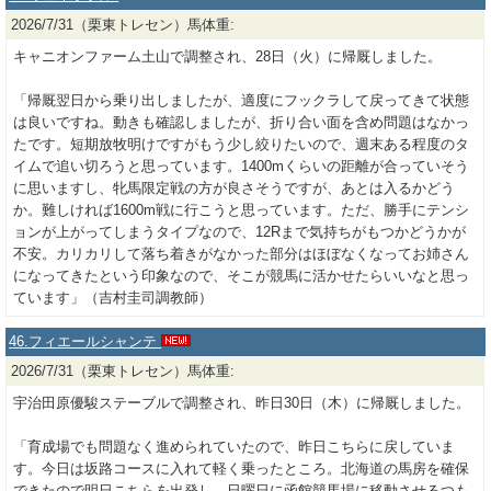
2026/7/31（栗東トレセン）馬体重:
キャニオンファーム土山で調整され、28日（火）に帰厩しました。
「帰厩翌日から乗り出しましたが、適度にフックラして戻ってきて状態
は良いですね。動きも確認しましたが、折り合い面を含め問題はなかっ
たです。短期放牧明けですがもう少し絞りたいので、週末ある程度のタ
イムで追い切ろうと思っています。1400mくらいの距離が合っていそう
に思いますし、牝馬限定戦の方が良さそうですが、あとは入るかどう
か。難しければ1600m戦に行こうと思っています。ただ、勝手にテンシ
ョンが上がってしまうタイプなので、12Rまで気持ちがもつかどうかが
不安。カリカリして落ち着きがなかった部分はほぼなくなってお姉さん
になってきたという印象なので、そこが競馬に活かせたらいいなと思っ
ています」（吉村圭司調教師）
46.フィエールシャンテ
2026/7/31（栗東トレセン）馬体重:
宇治田原優駿ステーブルで調整され、昨日30日（木）に帰厩しました。
「育成場でも問題なく進められていたので、昨日こちらに戻していま
す。今日は坂路コースに入れて軽く乗ったところ。北海道の馬房を確保
できたので明日こちらを出発し、日曜日に函館競馬場に移動させるつも