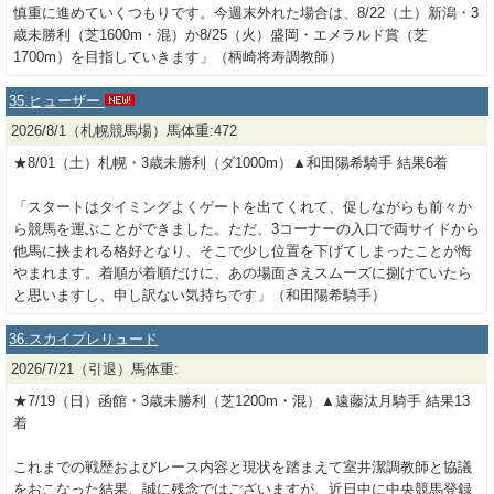
慎重に進めていくつもりです。今週末外れた場合は、8/22（土）新潟・3
歳未勝利（芝1600m・混）か8/25（火）盛岡・エメラルド賞（芝
1700m）を目指していきます」（柄崎将寿調教師）
35.ヒューザー
2026/8/1（札幌競馬場）馬体重:472
★8/01（土）札幌・3歳未勝利（ダ1000m）▲和田陽希騎手 結果6着
「スタートはタイミングよくゲートを出てくれて、促しながらも前々か
ら競馬を運ぶことができました。ただ、3コーナーの入口で両サイドから
他馬に挟まれる格好となり、そこで少し位置を下げてしまったことが悔
やまれます。着順が着順だけに、あの場面さえスムーズに捌けていたら
と思いますし、申し訳ない気持ちです」（和田陽希騎手）
36.スカイプレリュード
2026/7/21（引退）馬体重:
★7/19（日）函館・3歳未勝利（芝1200m・混）▲遠藤汰月騎手 結果13
着
これまでの戦歴およびレース内容と現状を踏まえて室井潔調教師と協議
をおこなった結果、誠に残念ではございますが、近日中に中央競馬登録