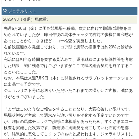
52.ジェラルリスト
2026/7/3（引退）馬体重:
先週6月26日（金）に函館競馬場へ移動。次走に向けて順調に調整を進
められていましたが、昨日午後の馬体チェックで右前の歩様に違和感が
あったことから、さきほどエコー検査を実施しました。
右前浅屈腱炎を発症しており、コア型で患部の損傷率は約20%と診断さ
れています。
完治には相当な時間を要する見込みで、運用継続による採算性等を考慮
した結果、誠に残念ではございますがここで匿名組合契約を終了するこ
とといたしました。
なお、本馬は来週7月9日（木）に開催されるサラブレッドオークション
に出品する予定です。
ジェラルリスト号にお送りいただいたこれまでの温かいご声援、誠にあ
りがとうございました。
「まずはこのようなご報告をすることとなり、大変心苦しい限りです。
馬場状態など考慮して週末から追い切りを消化する予定でいたのです
が、昨日の馬体チェックで歩様に違和感があったため、すぐさまエコー
検査を実施した次第です。前走後に周囲炎を発症していた右前の患部
が、結果的に悪化してしまってのものと思われます。ジェラルリストに