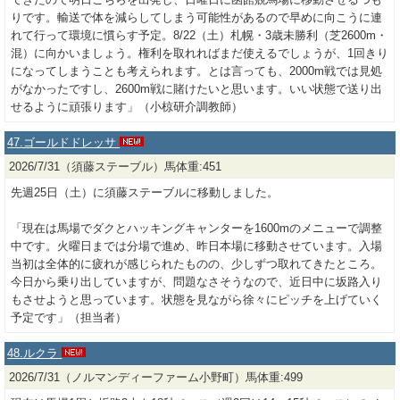
りです。輸送で体を減らしてしまう可能性があるので早めに向こうに連
れて行って環境に慣らす予定。8/22（土）札幌・3歳未勝利（芝2600m・
混）に向かいましょう。権利を取れればまだ使えるでしょうが、1回きり
になってしまうことも考えられます。とは言っても、2000m戦では見処
がなかったですし、2600m戦に賭けたいと思います。いい状態で送り出
せるように頑張ります」（小椋研介調教師）
47.ゴールドドレッサ
2026/7/31（須藤ステーブル）馬体重:451
先週25日（土）に須藤ステーブルに移動しました。
「現在は馬場でダクとハッキングキャンターを1600mのメニューで調整
中です。火曜日までは分場で進め、昨日本場に移動させています。入場
当初は全体的に疲れが感じられたものの、少しずつ取れてきたところ。
今日から乗り出していますが、問題なさそうなので、近日中に坂路入り
もさせようと思っています。状態を見ながら徐々にピッチを上げていく
予定です」（担当者）
48.ルクラ
2026/7/31（ノルマンディーファーム小野町）馬体重:499