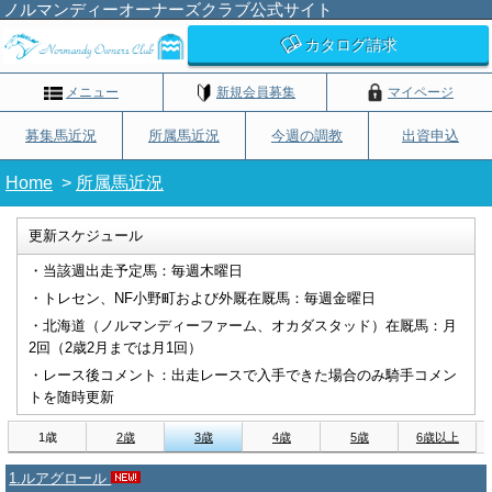
ノルマンディーオーナーズクラブ公式サイト
カタログ請求
メニュー
新規会員募集
マイページ
募集馬近況
所属馬近況
今週の調教
出資申込
Home
>
所属馬近況
更新スケジュール
・当該週出走予定馬：毎週木曜日
・トレセン、NF小野町および外厩在厩馬：毎週金曜日
・北海道（ノルマンディーファーム、オカダスタッド）在厩馬：月
2回（2歳2月までは月1回）
・レース後コメント：出走レースで入手できた場合のみ騎手コメン
トを随時更新
1歳
2歳
3歳
4歳
5歳
6歳以上
1.ルアグロール