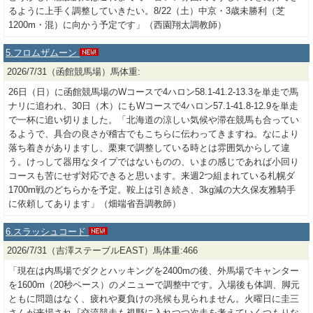
るように上手く調整していきたい。8/22（土）中京・3歳未勝利（芝
1200m・混）に向かう予定です」（西園翔太調教師）
5.フロムザムーン
2026/7/31（函館競馬場）馬体重:
26日（日）に函館競馬場のWコースで4ハロン58.1-41.2-13.3を単走で馬
ナリに追われ、30日（木）にもWコースで4ハロン57.1-41.8-12.9を単走
で一杯に追い切りました。「北海道の涼しい気候や滞在競馬も合ってい
るようで、具合の良さが稽古でもこちらに伝わってきますね。なにより
落ち着きがありますし、栗東で調整している時とは雰囲気からして違
う。けっして器用なタイプではないものの、いまの感じであれば小回り
コースも苦にせず対応できると思います。来週2つ組まれている札幌ダ
1700m戦のどちらかを予定。鞍上は引き続き、3kg減の大久保友雅騎手
に依頼してあります」（畑端省吾調教師）
6.スラッシュコード
2026/7/31（吉澤ステーブルEAST）馬体重:466
「現在は内馬場でダクとハッキングを2400mの後、外馬場でキャンター
を1600m（20秒ペース）のメニューで調整中です。入場後も体調、脚元
ともに問題はなく、疲れや夏負けの兆候も見られません。火曜日に圭三
さんが来場され『交流競走も視野に入れつつ次走を考えていくつもりな