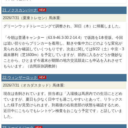
21.ノクスカンパーナ
2026/7/31（栗東トレセン）馬体重:
グリーンウッドトレーニングで調整され、30日（木）に帰厩しました。
「今朝は普通キャンター（63.9-46.3-30.2-14.4）で坂路を1本登坂。今回
は追い切りからブリンカーを着用し、動きや集中力にどのような変化が
見られるか確認していくつもりです。次走に関しては8/22（土）中京・3
歳未勝利（芝1600m）を予定していますが、節的に入るかどうか微妙な
ことから、ひとまず今週末が期限の地方交流競走にも申込を入れさせて
もらいます」（吉岡辰弥調教師）
22.ウィンザーロック
2026/7/31（オカダスタッド）馬体重:
現在は舎飼されています。担当者は「入場後は馬房内での生活にとどめ
ていますが、夏日も少なく日中でも過ごしやすいとあって、リラックス
した様子が見受けられます。到着後の右前患部の状態を確認するため、
近日中にこちらでもレントゲン検査をおこなう予定です」と話していま
した。
23.ユーベルジーク