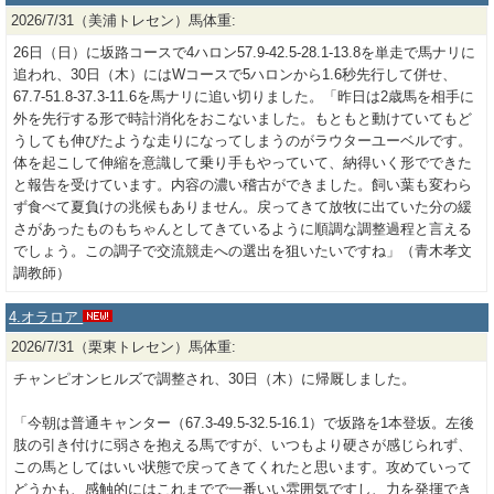
2026/7/31（美浦トレセン）馬体重:
26日（日）に坂路コースで4ハロン57.9-42.5-28.1-13.8を単走で馬ナリに
追われ、30日（木）にはWコースで5ハロンから1.6秒先行して併せ、
67.7-51.8-37.3-11.6を馬ナリに追い切りました。「昨日は2歳馬を相手に
外を先行する形で時計消化をおこないました。もともと動けていてもど
うしても伸びたような走りになってしまうのがラウターユーベルです。
体を起こして伸縮を意識して乗り手もやっていて、納得いく形でできた
と報告を受けています。内容の濃い稽古ができました。飼い葉も変わら
ず食べて夏負けの兆候もありません。戻ってきて放牧に出ていた分の緩
さがあったものもちゃんとしてきているように順調な調整過程と言える
でしょう。この調子で交流競走への選出を狙いたいですね」（青木孝文
調教師）
4.オラロア
2026/7/31（栗東トレセン）馬体重:
チャンピオンヒルズで調整され、30日（木）に帰厩しました。
「今朝は普通キャンター（67.3-49.5-32.5-16.1）で坂路を1本登坂。左後
肢の引き付けに弱さを抱える馬ですが、いつもより硬さが感じられず、
この馬としてはいい状態で戻ってきてくれたと思います。攻めていって
どうかも、感触的にはこれまでで一番いい雰囲気ですし、力を発揮でき