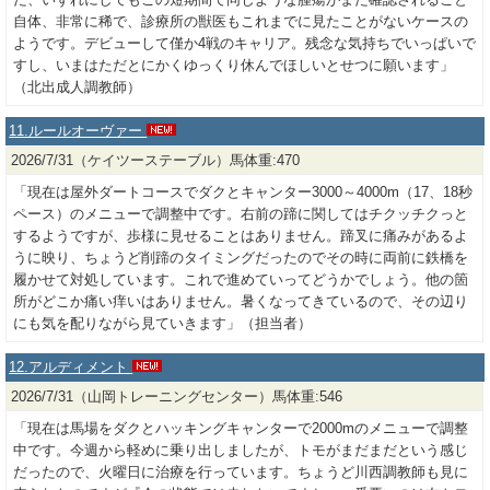
自体、非常に稀で、診療所の獣医もこれまでに見たことがないケースの
ようです。デビューして僅か4戦のキャリア。残念な気持ちでいっぱいで
すし、いまはただとにかくゆっくり休んでほしいとせつに願います」
（北出成人調教師）
11.ルールオーヴァー
2026/7/31（ケイツーステーブル）馬体重:470
「現在は屋外ダートコースでダクとキャンター3000～4000m（17、18秒
ペース）のメニューで調整中です。右前の蹄に関してはチクッチクっと
するようですが、歩様に見せることはありません。蹄叉に痛みがあるよ
うに映り、ちょうど削蹄のタイミングだったのでその時に両前に鉄橋を
履かせて対処しています。これで進めていってどうかでしょう。他の箇
所がどこか痛い痒いはありません。暑くなってきているので、その辺り
にも気を配りながら見ていきます」（担当者）
12.アルディメント
2026/7/31（山岡トレーニングセンター）馬体重:546
「現在は馬場をダクとハッキングキャンターで2000mのメニューで調整
中です。今週から軽めに乗り出しましたが、トモがまだまだという感じ
だったので、火曜日に治療を行っています。ちょうど川西調教師も見に