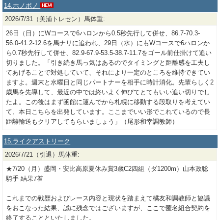
14.ホノボノ
2026/7/31（美浦トレセン）馬体重:
26日（日）にWコースで6ハロンから0.5秒先行して併せ、86.7-70.3-
56.0-41.2-12.6を馬ナリに追われ、29日（水）にもWコースで6ハロンか
ら0.7秒先行して併せ、82.9-67.9-53.5-38.7-11.7をゴール前仕掛けて追い
切りました。「引き続き馬っ気はあるのでタイミングと距離感を工夫し
てあげることで対処していて、それにより一定のところを維持できてい
ますよ。週末と水曜日と同じパートナーを相手に時計消化。先輩らしく2
歳馬を先導して、最近の中では終いよく伸びてとてもいい追い切りでし
たよ。この後はまず函館に運んでから札幌に移動する段取りを考えてい
て、本日こちらを出発しています。ここまでいい形でこれているので長
距離輸送もクリアしてもらいましょう」（尾形和幸調教師）
15.ライクアストリーク
2026/7/21（引退）馬体重:
★7/20（月）盛岡・安比高原夏休み賞3歳C2四組（ダ1200m）山本政聡
騎手 結果7着
これまでの戦歴およびレース内容と現状を踏まえて橘友和調教師と協議
をおこなった結果、誠に残念ではございますが、ここで匿名組合契約を
終了することといたしました。