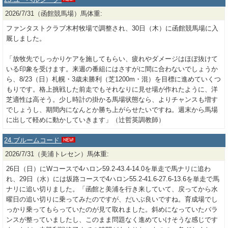
2026/7/31（函館競馬場）馬体重:
ファンタストクラブ木村牧場で調整され、30日（木）に函館競馬場に入
厩しました。
「放牧先でしっかりケアを施してもらい、疲れやダメージはほぼ抜けて
いる印象を受けます。来週の番組にはさすがに間に合わないでしょうか
ら、8/23（日）札幌・3歳未勝利（芝1200m・混）を目標に進めていくつ
もりです。格上挑戦した前走でもそれなりに見せ場が作れたように、洋
芝適性は高そう。少し時計の掛かる馬場状態なら、よりチャンスも増す
でしょうし、期間内になんとか勝ち上がらせたいですね。週末から馬場
に出して軽めに動かしていきます」（辻哲英調教師）
24.ブルームコード
2026/7/31（美浦トレセン）馬体重:
26日（日）にWコースで4ハロン59.2-43.4-14.0を単走で馬ナリに追わ
れ、29日（水）には坂路コースで4ハロン55.2-41.6-27.6-13.6を単走で馬
ナリに追い切りました。「函館と美浦を行き来していて、戻ってから水
曜日の追い切りに乗ってみたのですが、だいぶ良いですね。育成場でし
っかり乗ってもらっていたのが見て取れました。斜めになっていたバラ
ンスが整っていましたし、このまま問題なく進めていけそうな感じです