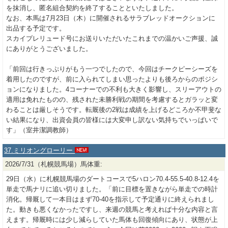
を抹消し、匿名組合契約を終了することといたしました。
なお、本馬は7月23日（木）に開催されるサラブレッドオークションに
出品する予定です。
スカイプレリュード号にお送りいただいたこれまでの温かいご声援、誠
にありがとうございました。
「前回は行きっぷりがもう一つでしたので、今回はチークピーシーズを
着用したのですが、前に入られてしまい思ったよりも後ろからのポジシ
ョンになりました。4コーナーでの不利も大きく影響し、スリーアウトの
適用は免れたものの、残された未勝利戦の期間を考慮するとガラッと変
わることは厳しそうです。転厩後の2戦は成績を上げるどころか不甲斐な
い結果になり、出資会員の皆様には大変申し訳ない気持ちでいっぱいで
す」（室井潔調教師）
37.ミリオングローリー
2026/7/31（札幌競馬場）馬体重:
29日（水）に札幌競馬場のダートコースで5ハロン70.4-55.5-40.8-12.4を
単走で馬ナリに追い切りました。「前に目標を置きながら単走での時計
消化。帰厩して一本目はまず70-40を指示して予定通りに終えられまし
た。動きも悪くなかったですし、来週の競馬と考えれば十分な内容と言
えます。帰厩時には少し減らしていた馬体も回復傾向にあり、状態が上