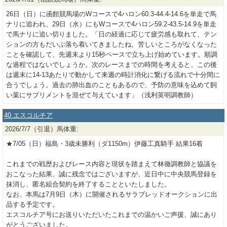
26日（日）に函館競馬場のWコースで4ハロン60.3-44.4-14.6を単走で馬
ナリに追われ、29日（水）にもWコースで4ハロン59.2-43.5-14.9を単走
で馬ナリに追い切りました。「日の経過に応じて疲労感も取れて、テン
ションの方もだいぶ落ち着いてきましたね。苦しいところがなくなった
ことを確認して、先週末より15秒ペースで立ち上げ始めています。順調
な過程ではないでしょうか。次のレースまでの時間を考えると、この後
は週末に14-13あたりで動かして来週の時計消化に繋げる流れで十分間に
合うでしょう。過去の肺出血のこともあるので、予防の意味を込めて飼
い葉にサプリメントを混ぜて与えています」（浅利英明調教師）
40.エスコルチア
2026/7/7（引退）馬体重:
★7/05（日）福島・3歳未勝利（ダ1150m）伊藤工真騎手 結果16着
これまでの戦歴およびレース内容と現状を踏まえて林徹調教師と協議を
おこなった結果、誠に残念ではございますが、近日中に中央競馬登録を
抹消し、匿名組合契約を終了することといたしました。
なお、本馬は7月9日（木）に開催されるサラブレッドオークションに出
品する予定です。
エスコルチア号にお送りいただいたこれまでの温かいご声援、誠にあり
がとうございました。