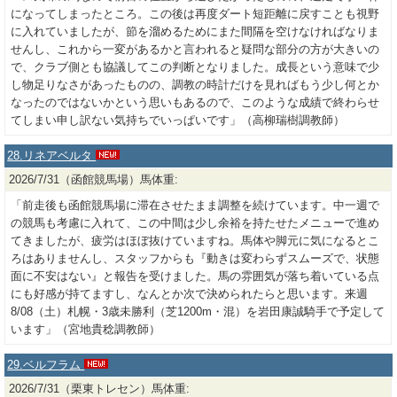
になってしまったところ。この後は再度ダート短距離に戻すことも視野
に入れていましたが、節を溜めるためにまた間隔を空けなければなりま
せんし、これから一変があるかと言われると疑問な部分の方が大きいの
で、クラブ側とも協議してこの判断となりました。成長という意味で少
し物足りなさがあったものの、調教の時計だけを見ればもう少し何とか
なったのではないかという思いもあるので、このような成績で終わらせ
てしまい申し訳ない気持ちでいっぱいです」（高柳瑞樹調教師）
28.リネアベルタ
2026/7/31（函館競馬場）馬体重:
「前走後も函館競馬場に滞在させたまま調整を続けています。中一週で
の競馬も考慮に入れて、この中間は少し余裕を持たせたメニューで進め
てきましたが、疲労はほぼ抜けていますね。馬体や脚元に気になるとこ
ろはありませんし、スタッフからも『動きは変わらずスムーズで、状態
面に不安はない』と報告を受けました。馬の雰囲気が落ち着いている点
にも好感が持てますし、なんとか次で決められたらと思います。来週
8/08（土）札幌・3歳未勝利（芝1200m・混）を岩田康誠騎手で予定して
います」（宮地貴稔調教師）
29.ベルフラム
2026/7/31（栗東トレセン）馬体重: