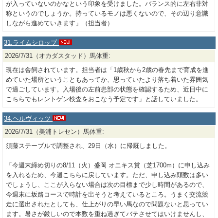
が入っていないのかなという印象を受けました。バランス的に左右非対
称というのでしょうか。持っているモノは悪くないので、その辺り意識
しながら進めていきます」（担当者）
31.ライムシロップ
2026/7/31（オカダスタッド）馬体重:
現在は舎飼されています。担当者は「1歳秋から2歳の春先まで育成を進
めていた場所ということもあってか、思っていたより落ち着いた雰囲気
で過ごしています。入場後の左前患部の状態を確認するため、近日中に
こちらでもレントゲン検査をおこなう予定です」と話していました。
34.ヘルヴィッツ
2026/7/31（美浦トレセン）馬体重:
須藤ステーブルで調整され、29日（水）に帰厩しました。
「今週末締め切りの8/11（火）盛岡 オニキス賞（芝1700m）に申し込み
を入れるため、今週こちらに戻しています。ただ、申し込み頭数は多い
でしょうし、ここが入らない場合は次の目標まで少し時間があるので、
今週末に坂路コースで時計を出そうと考えているところ。うまく交流競
走に選出されたとしても、仕上がりの早い馬なので問題ないと思ってい
ます。暑さが厳しいので本数を重ね過ぎてバテさせてはいけませんし、