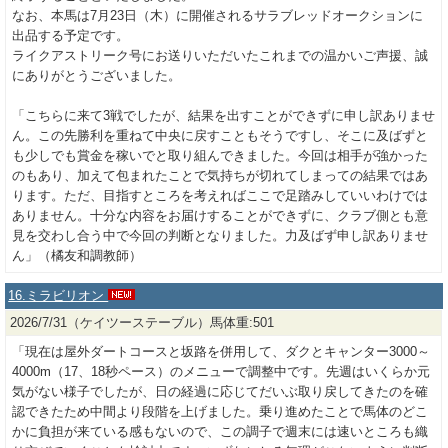
なお、本馬は7月23日（木）に開催されるサラブレッドオークションに
出品する予定です。
ライクアストリーク号にお送りいただいたこれまでの温かいご声援、誠
にありがとうございました。
「こちらに来て3戦でしたが、結果を出すことができずに申し訳ありませ
ん。この先勝利を重ねて中央に戻すこともそうですし、そこに及ばずと
も少しでも賞金を稼いでと取り組んできました。今回は相手が強かった
のもあり、加えて包まれたことで気持ちが切れてしまっての結果ではあ
ります。ただ、目指すところを考えればここで足踏みしていいわけでは
ありません。十分な内容をお届けすることができずに、クラブ側とも意
見を交わし合う中で今回の判断となりました。力及ばず申し訳ありませ
ん」（橘友和調教師）
16.ミラビリオン
2026/7/31（ケイツーステーブル）馬体重:501
「現在は屋外ダートコースと坂路を併用して、ダクとキャンター3000～
4000m（17、18秒ペース）のメニューで調整中です。先週はいくらか元
気がない様子でしたが、日の経過に応じてだいぶ取り戻してきたのを確
認できたため中間より段階を上げました。乗り進めたことで馬体のどこ
かに負担が来ている感もないので、この調子で週末には速いところも織