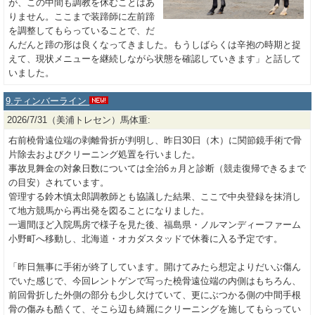
が、この中間も調教を休むことはあ
りません。ここまで装蹄師に左前蹄
を調整してもらっていることで、だ
んだんと蹄の形は良くなってきました。もうしばらくは辛抱の時期と捉
えて、現状メニューを継続しながら状態を確認していきます」と話して
いました。
9.ティンバーライン
2026/7/31（美浦トレセン）馬体重:
右前橈骨遠位端の剥離骨折が判明し、昨日30日（木）に関節鏡手術で骨
片除去およびクリーニング処置を行いました。
事故見舞金の対象日数については全治6ヵ月と診断（競走復帰できるまで
の目安）されています。
管理する鈴木慎太郎調教師とも協議した結果、ここで中央登録を抹消し
て地方競馬から再出発を図ることになりました。
一週間ほど入院馬房で様子を見た後、福島県・ノルマンディーファーム
小野町へ移動し、北海道・オカダスタッドで休養に入る予定です。
「昨日無事に手術が終了しています。開けてみたら想定よりだいぶ傷ん
でいた感じで、今回レントゲンで写った橈骨遠位端の内側はもちろん、
前回骨折した外側の部分も少し欠けていて、更にぶつかる側の中間手根
骨の傷みも酷くて、そこら辺も綺麗にクリーニングを施してもらってい