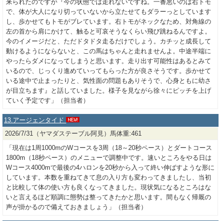
来られたのですが『今の状態では走れないですね。一番悪いのは右トモ
で、体が大人になり切っていないから立たせてもダラーっとしています
し、歩かせてもトモがブレています。右トモがネックなため、対角線の
左の首から肩にかけて、触ると可哀そうなくらい飛び跳ねるんですよ。
今のイメージだと、ただドタドタ走るだけでしょう。カチッと成長して
動けるようにならないと、この馬はちゃんと走れませんよ。中途半端に
やったらダメになってしまうと思います。走り出す可能性はあるとみて
いるので、じっくり進めていってもらった方が良さそうです。歩かせて
いる途中で止まったりと、気性面の問題もありそうで、心身ともに幼さ
が目立ちます』と話していました。様子を見ながら徐々にピッチを上げ
ていく予定です」（担当者）
13.アージェンタイド
2026/7/31（ヤマダステーブル阿見）馬体重:461
「現在は1周1000mのWコースを3周（18～20秒ペース）とダートコース
1800m（18秒ペース）のメニューで調整中です。速いところをやる日は
Wコース4000mで最後の4ハロンを20秒から入って終い伸ばすような形に
しています。本数を重ねてきて息の入り方も変わってきましたし、当初
と比較して体の使い方も良くなってきました。現状気になるところはな
いと言えるほど順調に態勢は整ってきたかと思います。間もなく帰厩の
声が掛かるので備えておきましょう」（担当者）