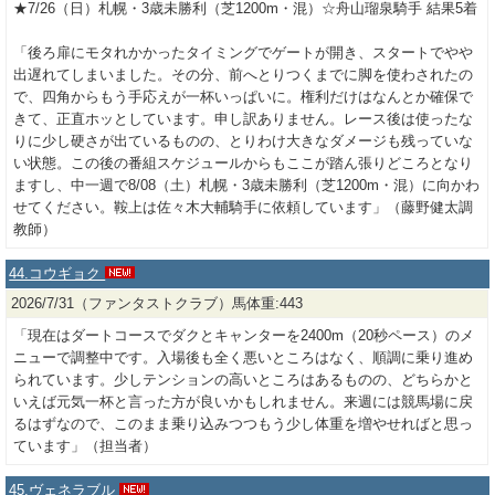
★7/26（日）札幌・3歳未勝利（芝1200m・混）☆舟山瑠泉騎手 結果5着
「後ろ扉にモタれかかったタイミングでゲートが開き、スタートでやや
出遅れてしまいました。その分、前へとりつくまでに脚を使わされたの
で、四角からもう手応えが一杯いっぱいに。権利だけはなんとか確保で
きて、正直ホッとしています。申し訳ありません。レース後は使ったな
りに少し硬さが出ているものの、とりわけ大きなダメージも残っていな
い状態。この後の番組スケジュールからもここが踏ん張りどころとなり
ますし、中一週で8/08（土）札幌・3歳未勝利（芝1200m・混）に向かわ
せてください。鞍上は佐々木大輔騎手に依頼しています」（藤野健太調
教師）
44.コウギョク
2026/7/31（ファンタストクラブ）馬体重:443
「現在はダートコースでダクとキャンターを2400m（20秒ペース）のメ
ニューで調整中です。入場後も全く悪いところはなく、順調に乗り進め
られています。少しテンションの高いところはあるものの、どちらかと
いえば元気一杯と言った方が良いかもしれません。来週には競馬場に戻
るはずなので、このまま乗り込みつつもう少し体重を増やせればと思っ
ています」（担当者）
45.ヴェネラブル