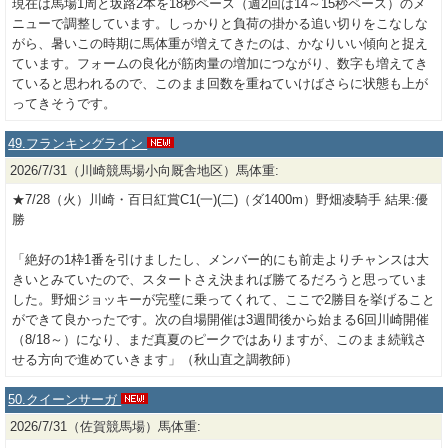
現在は馬場1周と坂路2本を18秒ペース（週2回は14～15秒ペース）のメ
ニューで調整しています。しっかりと負荷の掛かる追い切りをこなしな
がら、暑いこの時期に馬体重が増えてきたのは、かなりいい傾向と捉え
ています。フォームの良化が筋肉量の増加につながり、数字も増えてき
ていると思われるので、このまま回数を重ねていけばさらに状態も上が
ってきそうです。
49.フランキングライン
2026/7/31（川崎競馬場小向厩舎地区）馬体重:
★7/28（火）川崎・百日紅賞C1(一)(二)（ダ1400m）野畑凌騎手 結果:優
勝
「絶好の1枠1番を引けましたし、メンバー的にも前走よりチャンスは大
きいとみていたので、スタートさえ決まれば勝てるだろうと思っていま
した。野畑ジョッキーが完璧に乗ってくれて、ここで2勝目を挙げること
ができて良かったです。次の自場開催は3週間後から始まる6回川崎開催
（8/18～）になり、まだ真夏のピークではありますが、このまま続戦さ
せる方向で進めていきます」（秋山直之調教師）
50.クイーンサーガ
2026/7/31（佐賀競馬場）馬体重: