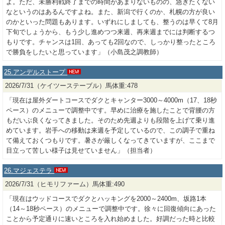
よ。ただ、未勝利戦終了までの時間があまりないものの、急ぎたくない
なというのはあるんですよね。また、新潟で行くのか、札幌の方が良い
のかといった問題もあります。いずれにしましても、整うのは早くて8月
下旬でしょうから、もう少し進めつつ来週、再来週までには判断するつ
もりです。チャンスは1回、あっても2回なので、しっかり整ったところ
で勝負をしたいと思っています」（小島茂之調教師）
25.アンデルストープ
2026/7/31（ケイツーステーブル）馬体重:478
「現在は屋外ダートコースでダクとキャンター3000～4000m（17、18秒
ペース）のメニューで調整中です。早めに治療を施したことで背腰の方
もだいぶ良くなってきました。そのため先週よりも段階を上げて乗り進
めています。岩手への移動は来週を予定しているので、この調子で重ね
て備えておくつもりです。暑さが厳しくなってきていますが、ここまで
目立って苦しい様子は見せていません」（担当者）
26.マジェステラ
2026/7/31（ヒモリファーム）馬体重:490
「現在はウッドコースでダクとハッキングを2000～2400m、坂路1本
（14～18秒ペース）のメニューで調整中です。徐々に回復傾向にあった
ことから予定通りに速いところを入れ始めました。好調だった時と比較