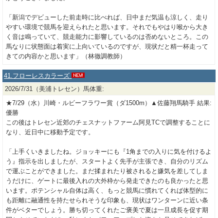
「新潟でデビューした前走時に比べれば、日中まだ気温も涼しく、走り
やすい環境で競馬を迎えられたと思います。それでもやはり喉から大き
く音は鳴っていて、競走能力に影響しているのは否めないところ。この
馬なりに状態面は着実に上向いているのですが、現状だと精一杯走って
きての内容かと思います」（林徹調教師）
41.フローレスカラーズ
2026/7/31（美浦トレセン）馬体重:
★7/29（水）川崎・ルビーフラワー賞（ダ1500m）▲佐藤翔馬騎手 結果:
優勝
この後はトレセン近郊のチェスナットファーム阿見TCで調整することに
なり、近日中に移動予定です。
「上手くいきましたね。ジョッキーにも『1角までの入りに気を付けるよ
う』指示を出しましたが、スタートよく先手が主張でき、自分のリズム
で運ぶことができました。まだ揉まれたり被されると嫌気を差してしま
うだけに、ゲートに最後入れの大外枠から発走できたのも良かったと思
います。ポテンシャル自体は高く、もっと競馬に慣れてくれば体型的に
も距離に融通性を持たせられそうな印象も、現状はワンターンに近い条
件がベターでしょう。勝ち切ってくれたご褒美で夏は一旦成長を促す期