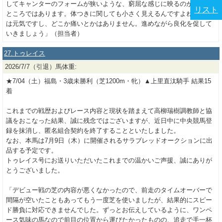
してキャンターのフォームが狭いような、窮屈な感じに映るのが正直な
リスト
ところではあります。体つきに関しても小さく見えるんですよね。元気
は元気ですし、どこか痛いとかはありません。進めながら良化を促して
いきましょう」（担当者）
27.トゥレイス
2026/7/7（引退）馬体重:
★7/04（土）福島・3歳未勝利（芝1200m・牝）▲上里直汰騎手 結果15
着
これまでの戦歴およびレース内容と現状を踏まえて高柳瑞樹調教師と協
議をおこなった結果、誠に残念ではございますが、近日中に中央競馬登
録を抹消し、匿名組合契約を終了することといたしました。
なお、本馬は7月9日（木）に開催されるサラブレッドオークションに出
品する予定です。
トゥレイス号にお送りいただいたこれまでの温かいご声援、誠にありが
とうございました。
「デビュー戦の芝の内容が悪くなかったので、前走のタイムオーバーで
間隔が空いたこともあってもう一度芝を使いましたが、結果的にスピー
ド勝負に対応できませんでした。ずっとお伝えしているように、ワンペ
ース気味の馬なので前目の位置から運びたかったものの、追走で手一杯