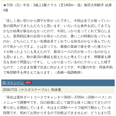
★7/26（日）中京・3歳上1勝クラス（芝1400m・混）角田大和騎手 結果
4着
「珍しく追い切りから調子が良かったですし、今回は全てが嵌っていい
形の競馬ができたんだろうと思います。いろいろな条件を試してきてな
かなか結果が振るわなかったので、今回しっかり走ってくれて安心しま
した。新馬戦以来の左回りが良かったのか、暑いこの時期が合っている
のか、どちらにしても一生懸命見てくれている担当がかなり喜んでいた
ので良かったですよ。とは言っても、最後の直線で坂を登った後スピー
ドが鈍ったようにも見えたので、新潟コースの方が合っているのかなと
も思いました。秋の新潟の番組も狙えたらと考えています。帰厩後も脚
元を含めて問題ないですし、しっかり走っているのにケロッとした様子
なので、このまま在厩で次走に向かえそうです。中2週の中京・同条件戦
で角田騎手を押さえてあります」（高橋一哉調教師）
30.マクシーン
2026/7/31（ヤスダステーブル）馬体重:
「現在は屋外ダートコースでキャンター3600～3700m（20秒ペース）の
メニューで調整中です。日の経過に応じて疲労も徐々に抜けてきたので
乗り出しを開始しています。今はまだ20秒ペースで縦列で動かしている
段階です。初めてお預かりするので比較はできませんが、どうもまだ芯