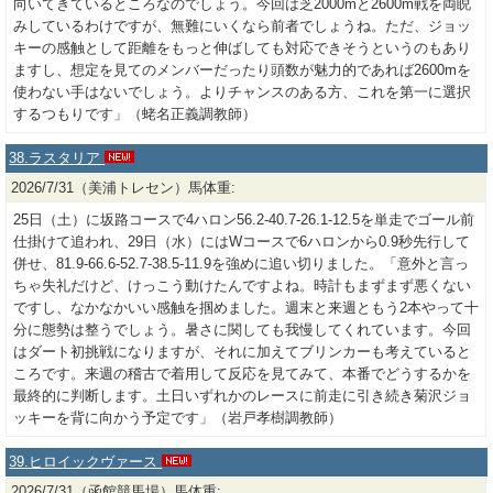
向いてきているところなのでしょう。今回は芝2000mと2600m戦を両睨
みしているわけですが、無難にいくなら前者でしょうね。ただ、ジョッ
キーの感触として距離をもっと伸ばしても対応できそうというのもあり
ますし、想定を見てのメンバーだったり頭数が魅力的であれば2600mを
使わない手はないでしょう。よりチャンスのある方、これを第一に選択
するつもりです」（蛯名正義調教師）
38.ラスタリア
2026/7/31（美浦トレセン）馬体重:
25日（土）に坂路コースで4ハロン56.2-40.7-26.1-12.5を単走でゴール前
仕掛けて追われ、29日（水）にはWコースで6ハロンから0.9秒先行して
併せ、81.9-66.6-52.7-38.5-11.9を強めに追い切りました。「意外と言っ
ちゃ失礼だけど、けっこう動けたんですよね。時計もまずまず悪くない
ですし、なかなかいい感触を掴めました。週末と来週ともう2本やって十
分に態勢は整うでしょう。暑さに関しても我慢してくれています。今回
はダート初挑戦になりますが、それに加えてブリンカーも考えていると
ころです。来週の稽古で着用して反応を見てみて、本番でどうするかを
最終的に判断します。土日いずれかのレースに前走に引き続き菊沢ジョ
ッキーを背に向かう予定です」（岩戸孝樹調教師）
39.ヒロイックヴァース
2026/7/31（函館競馬場）馬体重: