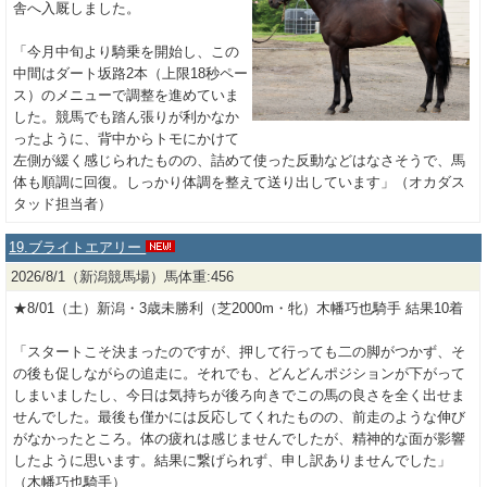
舎へ入厩しました。
「今月中旬より騎乗を開始し、この
中間はダート坂路2本（上限18秒ペー
ス）のメニューで調整を進めていま
した。競馬でも踏ん張りが利かなか
ったように、背中からトモにかけて
左側が緩く感じられたものの、詰めて使った反動などはなさそうで、馬
体も順調に回復。しっかり体調を整えて送り出しています」（オカダス
タッド担当者）
19.ブライトエアリー
2026/8/1（新潟競馬場）馬体重:456
★8/01（土）新潟・3歳未勝利（芝2000m・牝）木幡巧也騎手 結果10着
「スタートこそ決まったのですが、押して行っても二の脚がつかず、そ
の後も促しながらの追走に。それでも、どんどんポジションが下がって
しまいましたし、今日は気持ちが後ろ向きでこの馬の良さを全く出せま
せんでした。最後も僅かには反応してくれたものの、前走のような伸び
がなかったところ。体の疲れは感じませんでしたが、精神的な面が影響
したように思います。結果に繋げられず、申し訳ありませんでした」
（木幡巧也騎手）