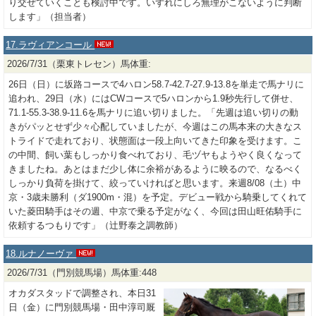
り交ぜていくことも検討中です。いずれにしろ無理がこないように判断
します」（担当者）
17.ラヴィアンコール
2026/7/31（栗東トレセン）馬体重:
26日（日）に坂路コースで4ハロン58.7-42.7-27.9-13.8を単走で馬ナリに
追われ、29日（水）にはCWコースで5ハロンから1.9秒先行して併せ、
71.1-55.3-38.9-11.6を馬ナリに追い切りました。「先週は追い切りの動
きがパッとせず少々心配していましたが、今週はこの馬本来の大きなス
トライドで走れており、状態面は一段上向いてきた印象を受けます。こ
の中間、飼い葉もしっかり食べれており、毛ヅヤもようやく良くなって
きましたね。あとはまだ少し体に余裕があるように映るので、なるべく
しっかり負荷を掛けて、絞っていければと思います。来週8/08（土）中
京・3歳未勝利（ダ1900m・混）を予定。デビュー戦から騎乗してくれて
いた菱田騎手はその週、中京で乗る予定がなく、今回は田山旺佑騎手に
依頼するつもりです」（辻野泰之調教師）
18.ルナノーヴァ
2026/7/31（門別競馬場）馬体重:448
オカダスタッドで調整され、本日31
日（金）に門別競馬場・田中淳司厩