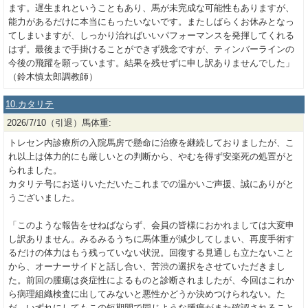
ます。遅生まれということもあり、馬が未完成な可能性もありますが、
能力があるだけに本当にもったいないです。またしばらくお休みとなっ
てしまいますが、しっかり治ればいいパフォーマンスを発揮してくれる
はず。最後まで手掛けることができず残念ですが、ティンバーラインの
今後の飛躍を願っています。結果を残せずに申し訳ありませんでした」
（鈴木慎太郎調教師）
10.カタリテ
2026/7/10（引退）馬体重:
トレセン内診療所の入院馬房で懸命に治療を継続しておりましたが、こ
れ以上は体力的にも厳しいとの判断から、やむを得ず安楽死の処置がと
られました。
カタリテ号にお送りいただいたこれまでの温かいご声援、誠にありがと
うございました。
「このような報告をせねばならず、会員の皆様におかれましては大変申
し訳ありません。みるみるうちに馬体重が減少してしまい、再度手術す
るだけの体力はもう残っていない状況。回復する見通しも立たないこと
から、オーナーサイドと話し合い、苦渋の選択をさせていただきまし
た。前回の腫瘍は炎症性によるものと診断されましたが、今回はこれか
ら病理組織検査に出してみないと悪性かどうか決めつけられない。た
だ、いずれにしてもこの短期間で同じような腫瘍がまた確認されること