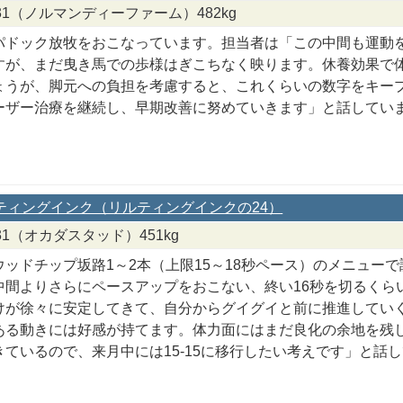
/7/31（ノルマンディーファーム）482kg
パドック放牧をおこなっています。担当者は「この中間も運動
すが、まだ曳き馬での歩様はぎこちなく映ります。休養効果で
ょうが、脚元への負担を考慮すると、これくらいの数字をキー
ーザー治療を継続し、早期改善に努めていきます」と話してい
スティングインク（リルティングインクの24）
7/31（オカダスタッド）451kg
ウッドチップ坂路1～2本（上限15～18秒ペース）のメニュー
中間よりさらにペースアップをおこない、終い16秒を切るくら
けが徐々に安定してきて、自分からグイグイと前に推進してい
ある動きには好感が持てます。体力面にはまだ良化の余地を残
きているので、来月中には15-15に移行したい考えです」と話