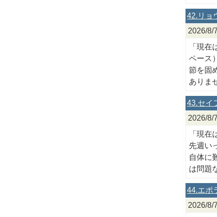
42.リ
2026/
「現在は
ペース
節を固
ありま
43.セ
2026/8
「現在
先週い
自体に
は問題
44.エ
2026