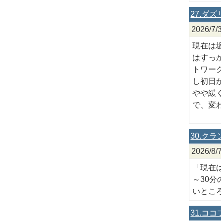
27.ダ
2026
現在は
はすっ
トワー
し初日
やや緩
で、変
30.ク
2026/
「現在
～30
いとこ
31.コ