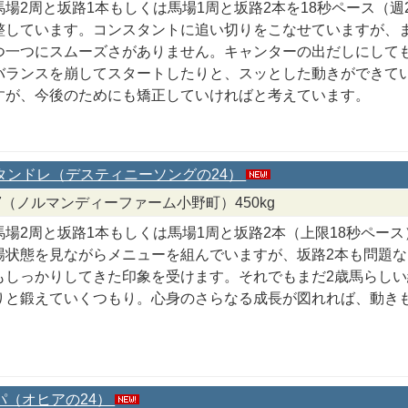
馬場2周と坂路1本もしくは馬場1周と坂路2本を18秒ペース（週
整しています。コンスタントに追い切りをこなせていますが、
つ一つにスムーズさがありません。キャンターの出だしにして
バランスを崩してスタートしたりと、スッとした動きができて
すが、今後のためにも矯正していければと考えています。
スタンドレ（デスティニーソングの24）
/8/7（ノルマンディーファーム小野町）450kg
馬場2周と坂路1本もしくは馬場1周と坂路2本（上限18秒ペー
場状態を見ながらメニューを組んでいますが、坂路2本も問題
もしっかりしてきた印象を受けます。それでもまだ2歳馬らし
りと鍛えていくつもり。心身のさらなる成長が図れれば、動き
ラパ（オヒアの24）