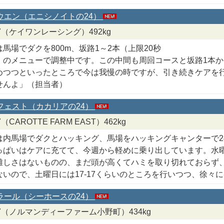
ョウエン（エニシノイトの24）
8/7（ケイワンレーシング）492kg
馬場でダクを800m、坂路1～2本（上限20秒
）のメニューで調整中です。この中間も周回コースと坂路1本か
めつつといったところで今は我慢の時ですが、引き続きケアを
せんよ」（担当者）
イフェスト（カカリアの24）
/7（CAROTTE FARM EAST）462kg
は内馬場でダクとハッキング、馬場をハッキングキャンターで240
っぱいはケアに充てて、今週から軽めに乗り出しています。水曜日
難しさはないものの、まだ頭が高くてハミを取り切れておらず
ないので、土曜日には17-17くらいのところを行いつつ、徐々
ポラール（シーホースの24）
/8/7（ノルマンディーファーム小野町）434kg