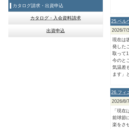
カタログ請求・出資申込
カタログ・入会資料請求
25.ベ
2026
出資申込
現在は
発した
取って
今のと
気温差
ます」
26.フ
2026/
「現在
前球節
楽をさ