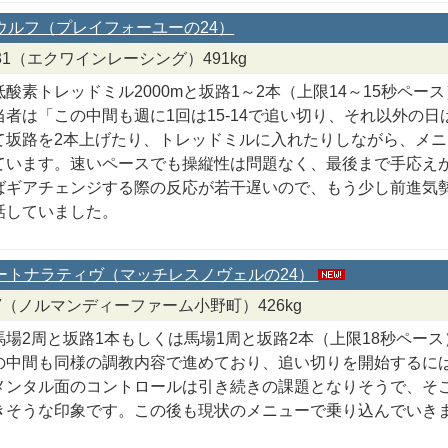
オウルフ（プレイフォーユーの24）
7/31（エクワインレーシング）491kg
低酸素トレッドミル2000mと坂路1～2本（上限14～15秒ペ
者は「この中間も週に1回は15-14で追い切り、それ以外の日は
て坂路を2本上げたり、トレッドミルに入れたりしながら、メ
ています。速いペースでも操縦性は問題なく、最後まで手応え
ばギアチェンジする際の反応が若干遅いので、もう少し前進気
話していました。
イートナラティヴ（マッチレスノヴェルの24）
/8/7（ノルマンディーファーム小野町）426kg
馬場2周と坂路1本もしくは馬場1周と坂路2本（上限18秒ペー
の中間も同様の調教内容で進めており、追い切りを開始するに
メンタル面のコントロールは引き続きの課題となりそうで、そ
きそうな印象です。この後も現状のメニューで乗り込んでいき