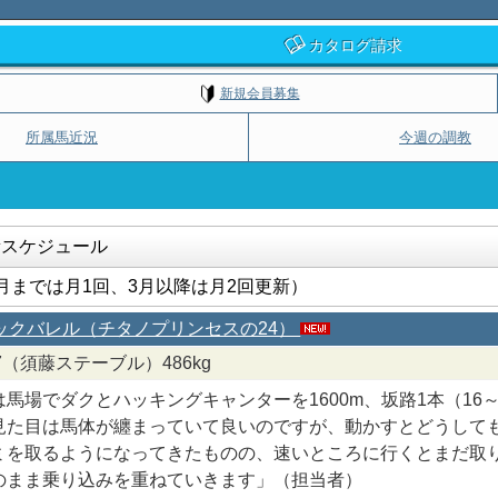
カタログ請求
新規会員募集
所属馬近況
今週の調教
新スケジュール
月までは月1回、3月以降は月2回更新）
ラックバレル（チタノプリンセスの24）
8/7（須藤ステーブル）486kg
は馬場でダクとハッキングキャンターを1600m、坂路1本（16
見た目は馬体が纏まっていて良いのですが、動かすとどうして
ミを取るようになってきたものの、速いところに行くとまだ取
のまま乗り込みを重ねていきます」（担当者）