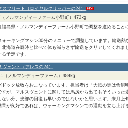
ングスフリート（ロイヤルクリッパーの24）
/8/7（ノルマンディーファーム小野町）473kg
は福島県・ノルマンディーファーム小野町で調整を進めること
ウォーキングマシン30分のメニューで調整しています。輸送熱
。北海道在厩時と比べて体も減らさず輸送をクリアしてくれま
する予定です。
ルスヴェント（アレスの24）
/7/31（ノルマンディーファーム）484kg
パドック放牧をおこなっています。担当者は「大抵の馬は舎飼
ですが、マルスヴェントに関しては馬房から出てもそういった
しない分、患部の回復も早いのではないかと思います。来月上
結果が良好であれば、ウォーキングマシンでの運動を立ち上げ