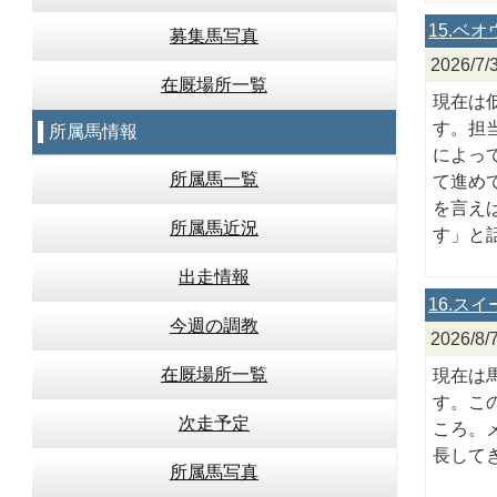
15.ベ
募集馬写真
2026/
在厩場所一覧
現在は
す。担当
所属馬情報
によっ
所属馬一覧
て進め
を言え
所属馬近況
す」と
出走情報
16.ス
今週の調教
2026
在厩場所一覧
現在は
す。こ
次走予定
ころ。
長して
所属馬写真