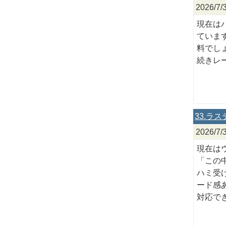
2026
現在は
ていま
料でし
続きレ
33.ラ
2026/
現在は
「この
ハミ受
ード感
対応で