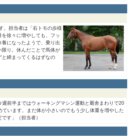
ます。担当者は「右トモの歩様
量を徐々に増やしても、フッ
休養になったようで、乗り出
い限り。休んだことで馬体が
ずと締まってくるはずなの
今週前半まではウォーキングマシン運動と厩舎まわりで20
めています。まだ体が小さいのでもう少し体重を増やした
定です」（担当者）