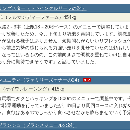
ズリングスター（トゥインクルリーフの24）
/7/31（ノルマンディーファーム）454kg
坂路2～3本（上限18～20秒ペース）のメニューで調整してい
かり改善したため、今月下旬より騎乗を再開しています。調教
クが乱れる様子はありません。短期間ながらいいリフレッシュ
から前進気勢の感じられる力強い走りを見せていたのは頼もし
くなってはいるものの、この前向きさで調教を重ねていけば自
わり身に期待できそうです」と話していました。
ランユニティ（ファミリーズオナーの24）
8/7（ケイワンレーシング）415kg
は馬場でダクとハッキングを1800mのメニューで調整中です。
分の騎乗運動を行っていましたが、昨日より周回コースに入れ始
ろ。食欲はあるのでしっかり食べさせながら膨らませていく予
コブランシュ（ブランメジェールの24）