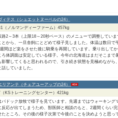
ルヴィテス（シュエットヌーベルの24）
/7/31（ノルマンディーファーム）457kg
坂路2～3本（上限18～20秒ペース）のメニューで調整してい
ことから、一旦舎飼にとどめて様子見しました。体温は数日で
1週間ほど楽をさせた後に騎乗を再開しています。乗り出して
ころ体調面は安定している様子。今年の北海道はまだそこまで
も影響してくると思われるので、引き続き状態を見極めながら
と話していました。
ィエリアンテ（チェアユーアップの24）
8/7（KSトレーニングセンター）421kg
はパドック放牧で様子を見ています。先週まではウォーキング
に反応が出てしまうため、獣医師と相談のもと、2週間くらい
せたところ。その後の様子次第で今後のことを決めようと思っ