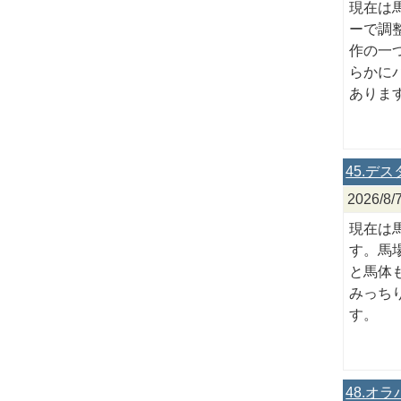
現在は
ーで調
作の一
らかに
ありま
45.デ
2026
現在は
す。馬
と馬体
みっち
す。
48.オ