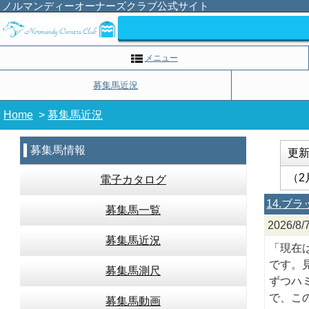
ノルマンディーオーナーズクラブ公式サイト
メニュー
募集馬近況
Home
>
募集馬近況
募集馬情報
更
（2
電子カタログ
14.ブ
募集馬一覧
2026/
募集馬近況
「現在
です。
募集馬測尺
ずつハ
で、こ
募集馬動画