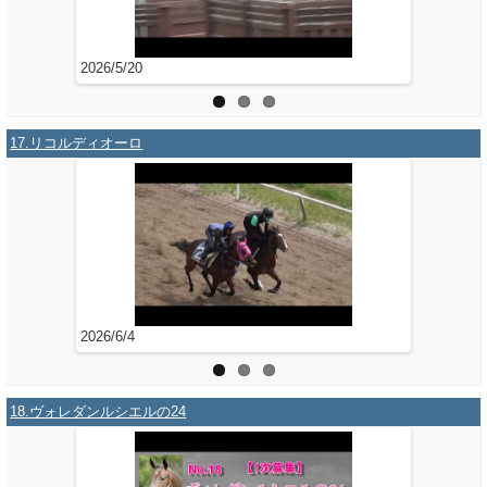
2026/5/20
2026/4/7
17.リコルディオーロ
2026/6/4
2026/5/11
18.ヴォレダンルシエルの24