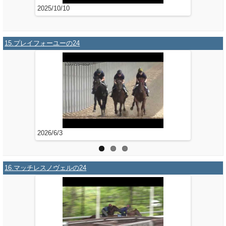
2025/10/10
15.プレイフォーユーの24
2026/6/3
2026/5/20
16.マッチレスノヴェルの24