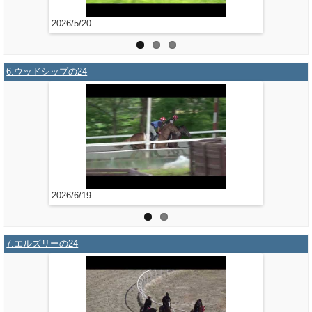
2026/5/20
2026/3/18
6.ウッドシップの24
2026/6/19
2025/10/10
7.エルズリーの24