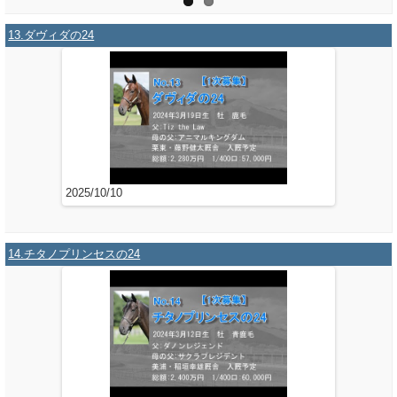
13.ダヴィダの24
2025/10/10
14.チタノプリンセスの24