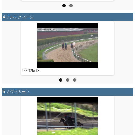
4.アルテクィーン
2026/5/13
2026/4/7
5.ノヴァカーラ