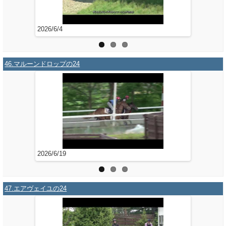
2026/6/4
2026/5/11
46.マルーンドロップの24
2026/6/19
2026/5/11
47.エアヴェイユの24