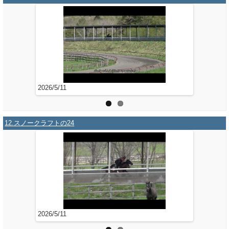
2026/5/11
2025/10/10
12.スノークラフトの24
2026/5/11
2025/10/10