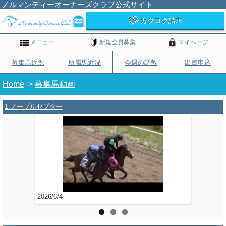
ノルマンディーオーナーズクラブ公式サイト
カタログ請求
メニュー
新規会員募集
マイページ
募集馬近況
所属馬近況
今週の調教
出資申込
Home
>
募集馬動画
1.ノーブルセプター
2026/6/4
2026/5/11