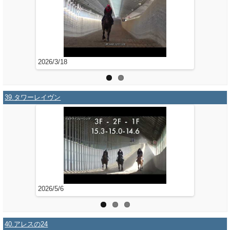
2026/3/18
2025/12/17
39.タワーレイヴン
2026/5/6
2026/4/8
40.アレスの24