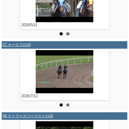
2026/5/11
2025/12/17
57.キーロフの24
2026/7/12
2026/6/20
58.テイラーズツーリストの24