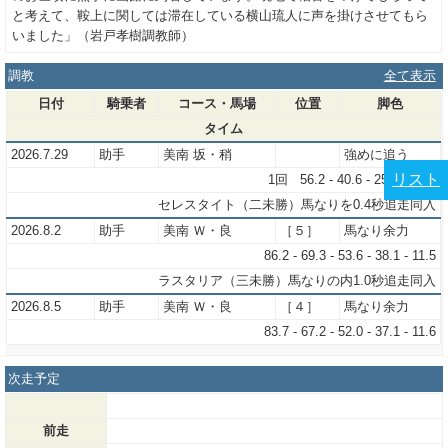
と考えて、鞍上に関しては滞在している横山琉人に声を掛けさせてもら
いました」（岩戸孝樹調教師）
調教
全て表示
日付
騎乗者
コース・馬場
位置
脚色
タイム
2026.7.29
助手
美南 坂・稍
強めに追う
リスト
1回 56.2 - 40.6 - 25.8 - 12.2
セレスタイト（二未勝）馬なりを0.4秒追走同入
2026.8.2
助手
美南 Ｗ・良
［５］
馬なり余力
86.2 - 69.3 - 53.6 - 38.1 - 11.5
ラスタリア（三未勝）馬なりの内1.0秒追走同入
2026.8.5
助手
美南 Ｗ・良
［４］
馬なり余力
83.7 - 67.2 - 52.0 - 37.1 - 11.6
次走予定
前走