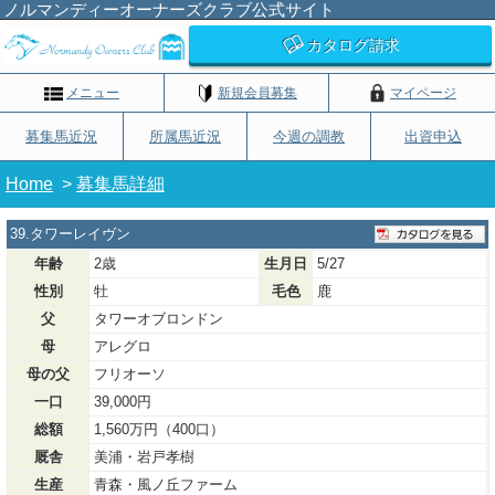
ノルマンディーオーナーズクラブ公式サイト
カタログ請求
メニュー
新規会員募集
マイページ
募集馬近況
所属馬近況
今週の調教
出資申込
Home
>
募集馬詳細
39.タワーレイヴン
年齢
2歳
生月日
5/27
性別
牡
毛色
鹿
父
タワーオブロンドン
母
アレグロ
母の父
フリオーソ
一口
39,000円
総額
1,560万円（400口）
厩舎
美浦・岩戸孝樹
生産
青森・風ノ丘ファーム