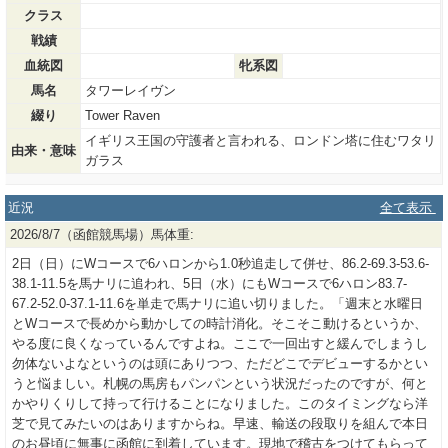
クラス
戦績
血統図
牝系図
馬名
タワーレイヴン
綴り
Tower Raven
イギリス王国の守護者と言われる、ロンドン塔に住むワタリ
由来・意味
ガラス
近況
全て表示
2026/8/7（函館競馬場）馬体重:
2日（日）にWコースで6ハロンから1.0秒追走して併せ、86.2-69.3-53.6-
38.1-11.5を馬ナリに追われ、5日（水）にもWコースで6ハロン83.7-
67.2-52.0-37.1-11.6を単走で馬ナリに追い切りました。「週末と水曜日
とWコースで長めから動かしての時計消化。そこそこ動けるというか、
やる度に良くなっているんですよね。ここで一回出すと緩んでしまうし
勿体ないよなというのは頭にありつつ、ただどこでデビューするかとい
うと悩ましい。札幌の馬房もパンパンという状況だったのですが、何と
かやりくりして持って行けることになりました。このタイミングなら洋
芝で見てみたいのはありますからね。早速、輸送の段取りを組んで本日
のお昼頃に無事に函館に到着しています。現地で稽古をつけてもらって