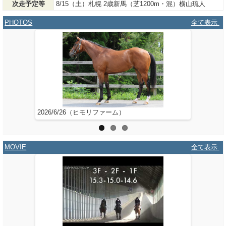
次走予定等
8/15（土）札幌 2歳新馬（芝1200m・混）横山琉人
PHOTOS
全て表示
2026/6/26（ヒモリファーム）
2026/5/
MOVIE
全て表示