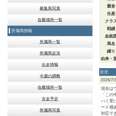
厩舎
募集馬写真
生産
在厩場所一覧
クラ
戦績
所属馬情報
血統
所属馬一覧
馬名
綴り
所属馬近況
由来・
出走情報
近況
今週の調教
2026/
在厩場所一覧
現在は
「この
次走予定
ハミ受
ード感
所属馬写真
対応で