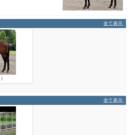
全て表示
ド）
2026/6/30（オカダスタッド）
202
全て表示