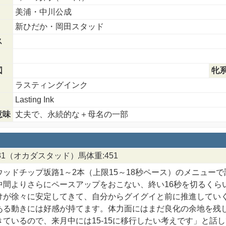
美浦・中川公成
新ひだか・岡田スタッド
ス
図
牝
ラスティングインク
Lasting Ink
意味
丈夫で、永続的な＋母名の一部
7/31（オカダスタッド）馬体重:451
ウッドチップ坂路1～2本（上限15～18秒ペース）のメニュー
中間よりさらにペースアップをおこない、終い16秒を切るくら
けが徐々に安定してきて、自分からグイグイと前に推進してい
ある動きには好感が持てます。体力面にはまだ良化の余地を残
きているので、来月中には15-15に移行したい考えです」と話