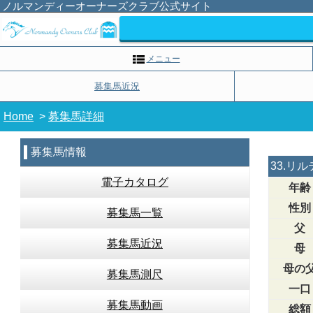
ノルマンディーオーナーズクラブ公式サイト
メニュー
募集馬近況
Home
>
募集馬詳細
募集馬情報
33.リ
電子カタログ
年齢
性別
募集馬一覧
父
募集馬近況
母
母の
募集馬測尺
一口
募集馬動画
総額