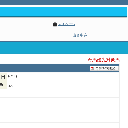
マイページ
出資申込
母馬優先対象馬
月日
5/19
色
鹿