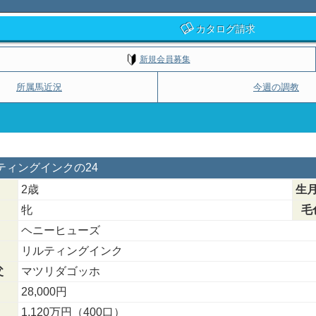
カタログ請求
新規会員募集
所属馬近況
今週の調教
ルティングインクの24
2歳
生
牝
毛
ヘニーヒューズ
リルティングインク
父
マツリダゴッホ
28,000円
1,120万円（400口）