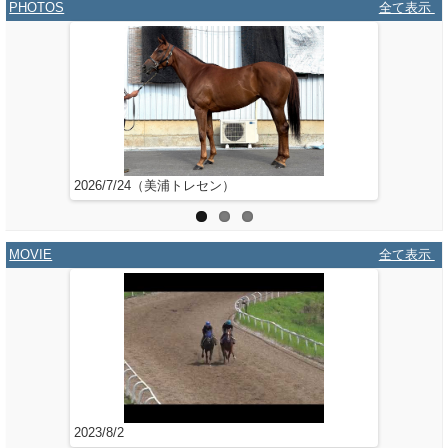
PHOTOS
全て表示
2026/7/24（美浦トレセン）
2025/2/
MOVIE
全て表示
2023/8/2
2022/12/23