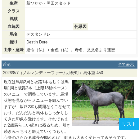
生産
新ひだか・岡田スタッド
クラス
戦績
血統図
牝系図
馬名
デスタンドレ
綴り
Destin Dore
由来・意味
運命（仏）＋金色（仏）。母名、父父名より連想
近況
全て表示
2026/8/7（ノルマンディーファーム小野町）馬体重:450
現在は馬場2周と坂路1本もしくは馬
場1周と坂路2本（上限18秒ペース）
のメニューで調整しています。馬場
状態を見ながらメニューを組んでい
ますが、坂路2本も問題なくこなせて
おり、だんだんと馬体もしっかりし
てきた印象を受けます。それでもま
リスト
だ2歳馬らしい緩さは残るため、引き
続きみっちりと鍛えていくつもり。
心身のさらなる成長が図れれば、動きも大きく変わってきそうです。