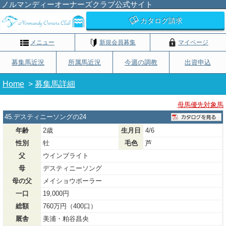
ノルマンディーオーナーズクラブ公式サイト
カタログ請求
メニュー
新規会員募集
マイページ
募集馬近況
所属馬近況
今週の調教
出資申込
Home
>
募集馬詳細
母馬優先対象馬
45.デスティニーソングの24
年齢
2歳
生月日
4/6
性別
牡
毛色
芦
父
ウインブライト
母
デスティニーソング
母の父
メイショウボーラー
一口
19,000円
総額
760万円（400口）
厩舎
美浦・粕谷昌央