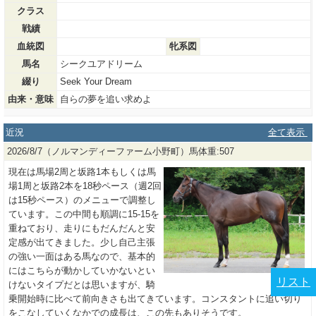
クラス
戦績
血統図
牝系図
馬名
シークユアドリーム
綴り
Seek Your Dream
由来・意味
自らの夢を追い求めよ
近況
全て表示
2026/8/7（ノルマンディーファーム小野町）馬体重:507
現在は馬場2周と坂路1本もしくは馬
場1周と坂路2本を18秒ペース（週2回
は15秒ペース）のメニューで調整し
ています。この中間も順調に15-15を
重ねており、走りにもだんだんと安
定感が出てきました。少し自己主張
の強い一面はある馬なので、基本的
にはこちらが動かしていかないとい
リスト
けないタイプだとは思いますが、騎
乗開始時に比べて前向きさも出てきています。コンスタントに追い切り
をこなしていくなかでの成長は、この先もありそうです。