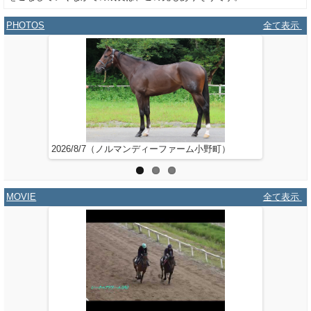
PHOTOS
全て表示
2026/8/7（ノルマンディーファーム小野町）
2026/7
MOVIE
全て表示