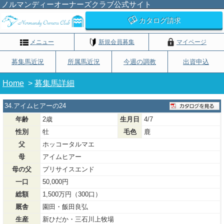
ノルマンディーオーナーズクラブ公式サイト
カタログ請求
メニュー
新規会員募集
マイページ
募集馬近況
所属馬近況
今週の調教
出資申込
Home
>
募集馬詳細
34.アイムヒアーの24
年齢
2歳
生月日
4/7
性別
牡
毛色
鹿
父
ホッコータルマエ
母
アイムヒアー
母の父
プリサイスエンド
一口
50,000円
総額
1,500万円（300口）
厩舎
園田・飯田良弘
生産
新ひだか・三石川上牧場