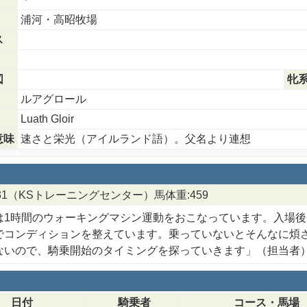
浦河・高昭牧場
ス
図
牝
ルアグロール
Luath Gloir
意味
速さと栄光（アイルランド語）。父名より連想
/7/31（KSトレーニングセンター）馬体重:459
は1時間のウォーキングマシン運動をおこなっています。入場
でコンディションを整えています。乗っていないとそんなに煩
ないので、騎乗開始のタイミングを探っていきます」（担当者
日付
騎乗者
コース・馬場