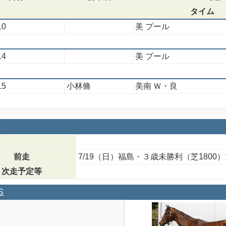
タイム
10
美 プール
14
美 プール
15
小林脩
美南 Ｗ・良
定
前走
7/19（日）福島・３歳未勝利（芝1800）
次走予定等
S