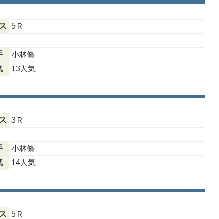
ス
5Ｒ
手
小林脩
気
13人気
ス
3Ｒ
手
小林脩
気
14人気
ス
5Ｒ