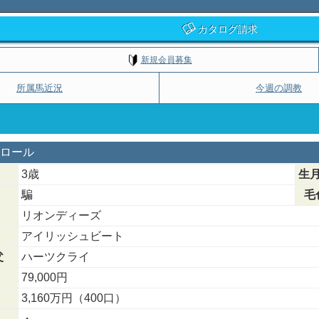
カタログ請求
新規会員募集
所属馬近況
今週の調教
グロール
3歳
生
騙
毛
リオンディーズ
アイリッシュビート
父
ハーツクライ
79,000円
3,160万円（400口）
・