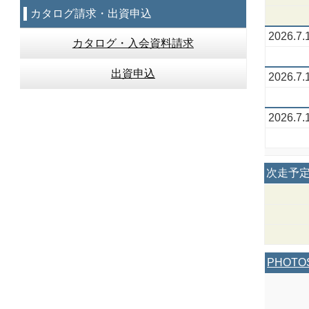
カタログ請求・出資申込
2026.7.
カタログ・入会資料請求
出資申込
2026.7.
2026.7.
次走予
PHOTO