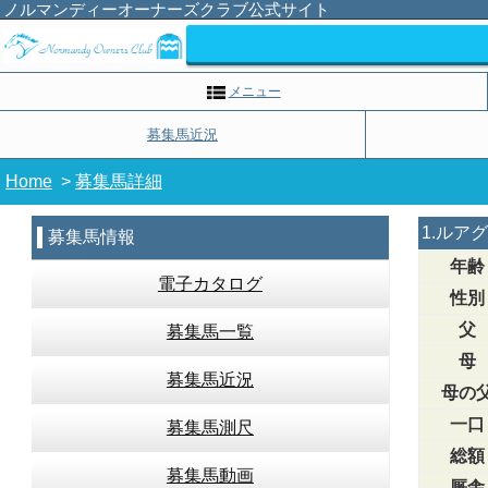
ノルマンディーオーナーズクラブ公式サイト
メニュー
募集馬近況
Home
>
募集馬詳細
1.ルア
募集馬情報
年齢
電子カタログ
性別
父
募集馬一覧
母
募集馬近況
母の
一口
募集馬測尺
総額
募集馬動画
厩舎