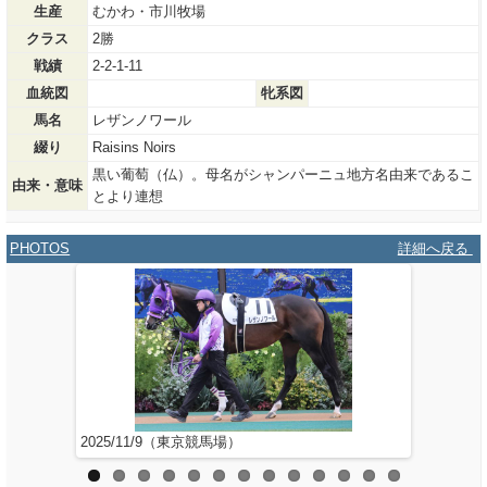
生産
むかわ・市川牧場
クラス
2勝
戦績
2-2-1-11
血統図
牝系図
馬名
レザンノワール
綴り
Raisins Noirs
黒い葡萄（仏）。母名がシャンパーニュ地方名由来であるこ
由来・意味
とより連想
PHOTOS
詳細へ戻る
2025/11/9（東京競馬場）
2025/3/