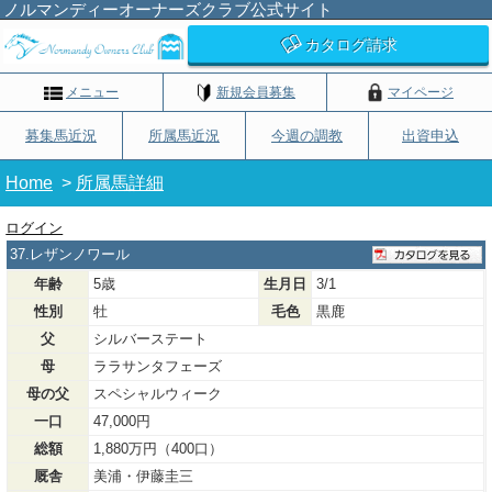
ノルマンディーオーナーズクラブ公式サイト
カタログ請求
メニュー
新規会員募集
マイページ
募集馬近況
所属馬近況
今週の調教
出資申込
Home
>
所属馬詳細
ログイン
37.レザンノワール
年齢
5歳
生月日
3/1
性別
牡
毛色
黒鹿
父
シルバーステート
母
ララサンタフェーズ
母の父
スペシャルウィーク
一口
47,000円
総額
1,880万円（400口）
厩舎
美浦・伊藤圭三