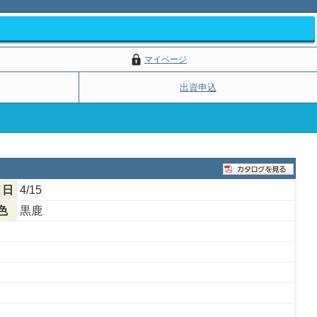
マイページ
出資申込
月日
4/15
色
黒鹿