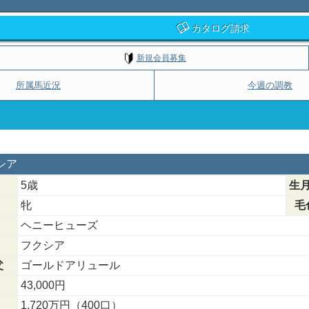
カタログ請求
新規会員募集
所属馬近況
今週の調教
ニシア
5歳
生
牝
毛
ヘニーヒューズ
フクシア
父
ゴールドアリュール
43,000円
1,720万円（400口）