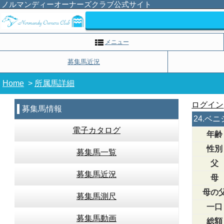
ノルマンディーオーナーズクラブ公式サイト
メニュー
募集馬近況
Home
>
所属馬詳細
ログイン
募集馬情報
24.ベ
電子カタログ
年齢
性別
募集馬一覧
父
募集馬近況
母
母の
募集馬測尺
一口
募集馬動画
総額