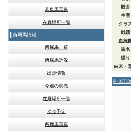
厩舎
募集馬写真
生産
在厩場所一覧
クラ
戦績
所属馬情報
血統
所属馬一覧
馬名
綴り
所属馬近況
由来・
出走情報
PHOTO
今週の調教
在厩場所一覧
次走予定
所属馬写真