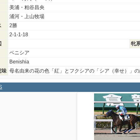
美浦・粕谷昌央
浦河・上山牧場
ス
2勝
2-1-1-18
図
牝
ベニシア
Benishia
意味
母名由来の花の色「紅」とフクシアの「シア（幸せ）」の
S