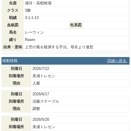
生産
浦河・高昭牧場
クラス
3勝
戦績
3-1-1-13
血統図
牝系図
馬名
レーウィン
綴り
Rawin
由来・意味
上空の風を観測する手法。母名より連想
移動情報
詳細へ戻る
到着日
2026/7/22
到着場所
美浦トレセン
理由
入厩
到着日
2026/6/17
到着場所
須藤ステーブル
理由
調整
到着日
2026/5/20
到着場所
美浦トレセン