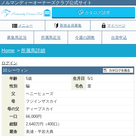
ノルマンディーオーナーズクラブ公式サイト
カタログ請求
メニュー
新規会員募集
マイページ
募集馬近況
所属馬近況
今週の調教
出資申込
Home
>
所属馬詳細
ログイン
10.レーウィン
年齢
5歳
生月日
5/1
性別
騙
毛色
栗
父
ヘニーヒューズ
母
フジインザスカイ
母の父
ディープスカイ
一口
66,000円
総額
2,640万円（400口）
厩舎
美浦・平岩大典