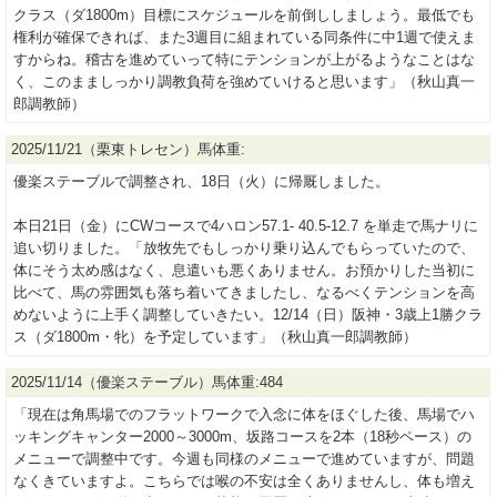
クラス（ダ1800m）目標にスケジュールを前倒ししましょう。最低でも
権利が確保できれば、また3週目に組まれている同条件に中1週で使えま
すからね。稽古を進めていって特にテンションが上がるようなことはな
く、このまましっかり調教負荷を強めていけると思います」（秋山真一
郎調教師）
2025/11/21（栗東トレセン）馬体重:
優楽ステーブルで調整され、18日（火）に帰厩しました。
本日21日（金）にCWコースで4ハロン57.1- 40.5-12.7 を単走で馬ナリに
追い切りました。「放牧先でもしっかり乗り込んでもらっていたので、
体にそう太め感はなく、息遣いも悪くありません。お預かりした当初に
比べて、馬の雰囲気も落ち着いてきましたし、なるべくテンションを高
めないように上手く調整していきたい。12/14（日）阪神・3歳上1勝クラ
ス（ダ1800m・牝）を予定しています」（秋山真一郎調教師）
2025/11/14（優楽ステーブル）馬体重:484
「現在は角馬場でのフラットワークで入念に体をほぐした後、馬場でハ
ッキングキャンター2000～3000m、坂路コースを2本（18秒ペース）の
メニューで調整中です。今週も同様のメニューで進めていますが、問題
なくきていますよ。こちらでは喉の不安は全くありませんし、体も増え