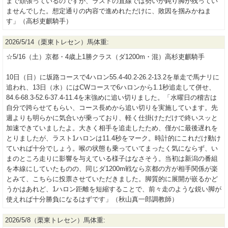
まで頑張っているのですが、ラストの直線では勢いが鈍り脚が残ってい
ませんでした。想定通りの内容で進めれただけに、敗因を掴みかねま
す」（高杉吏麒騎手）
2026/5/14（栗東トレセン）馬体重:
☆5/16（土）京都・4歳上1勝クラス（ダ1200m・混）高杉吏麒騎手
10日（日）に坂路コースで4ハロン55.4-40.2-26.2-13.2を単走で馬ナリに
追われ、13日（水）にはCWコースで6ハロンから1.1秒追走して併せ、
84.6-68.3-52.6-37.4-11.4を末強めに追い切りました。「水曜日の稽古は
自分で跨らせてもらい、コース長めから追い切りを実施しています。先
週よりも明らかに気合いが乗っており、軽く仕掛けただけで終いスッと
加速できていましたよ。大きく相手を追走したため、僅かに最後遅れを
とりましたが、ラスト1ハロンは11.4秒をマーク。時計的にこれだけ動け
ていれば十分でしょう。喉の状態も乗っていてまったく気にならず、い
まのところ走りに影響を与えている様子はなさそう。当初は新潟の番組
を本線にしていたものの、同じダ1200m戦なら京都の方が相手関係が楽
とみて、こちらに投票させていただきました。脚質的に展開が嵌るかど
うかはあれど、1ハロン距離を短縮することで、前々走のような鋭い脚が
使えれば十分勝負になるはずです」（秋山真一郎調教師）
2026/5/8（栗東トレセン）馬体重: