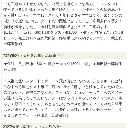
でも問題ありませんでした。牝馬でも凄くタフな馬で、コンスタントに
使っている割に体もまったく細く映らない。この様子なら今週末あたり
から乗り出せそうですね。スパッと切れるタイプではなく、エンジンの
掛かりが遅いだけに、ダートの中距離は合っている。今回条件を替えて
新味が出せましたし、権利も無事確保できたので、在厩のまま
10/13（月）京都・3歳上1勝クラス（ダ1800m・牝）へ向かうことにしま
しょう。鞍上は引き続き柴田裕一郎騎手に声をかけています」（秋山真
一郎調教師）
2025/9/21（阪神競馬場）馬体重:468
★9/21（日）阪神・3歳上1勝クラス（ダ1800m・牝）▲柴田裕一郎騎手
結果4着
「抜群に速いスタートでゲートを飛び出せたものの、ジョッキーには前
半なるべく脚をタメる形で、終いに賭けてほしいと指示していたのであ
の位置から。道中ロスなく運んでくれて、ジョッキーもこちらのイメー
ジ通りに乗ってくれました。ノドはやっぱり鳴っているようですが、馬
もよく頑張ってくれて、あともう少しペースが流れていてくれたら結果
もまた違っていたでしょう。この条件に適性があるのは分かったし、次
が楽しみですね」（秋山真一郎調教師）
2025/9/18（栗東トレセン）馬体重: