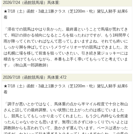
2026/7/24（函館競馬場）馬体重:
★7/18（土）函館・3歳上1勝クラス（芝1200m・牝）黛弘人騎手 結果6
着
「滞在での競馬はやはり良かった。最終週ということで馬場が荒れてき
て、時計の掛かる傾向になるところを狙ったわけですが、もう1時間早く
雨が降ってくれていればなんて思ってしまいますよね。それでも終いに
しっかり脚を伸ばしてというメラヴィリオーザの競馬はできました。次
は札幌に場を移して前進を狙っていきたい。引き続き黛ジョッキーには
稽古をつけてもらいながら、本番も上手く導いてもらってと考えていま
す」（秋山真一郎調教師）
2026/7/18（函館競馬場）馬体重:472
★7/18（土）函館・3歳上1勝クラス（芝1200m・牝）黛弘人騎手 結果6
着
「調子が悪いとかではなく、馬体重の点から半マイル程度で十分と秋山
さんと話しての最終調整。いい状態に仕上がったのは感じていました
し、競馬としてもしっかり走ってくれました。もう少し内枠なら全然違
ったんじゃないかとも思います。無理に出さずにゆっくりでいいよとは
調教師からも言われていて、急かさず運んでいます。ペースは遅かった
ですが、かといって行き過ぎると止まってしまいますからね。この馬の