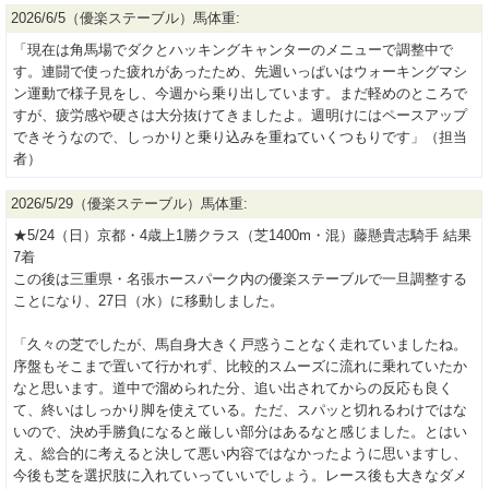
2026/6/5（優楽ステーブル）馬体重:
「現在は角馬場でダクとハッキングキャンターのメニューで調整中で
す。連闘で使った疲れがあったため、先週いっぱいはウォーキングマシ
ン運動で様子見をし、今週から乗り出しています。まだ軽めのところで
すが、疲労感や硬さは大分抜けてきましたよ。週明けにはペースアップ
できそうなので、しっかりと乗り込みを重ねていくつもりです」（担当
者）
2026/5/29（優楽ステーブル）馬体重:
★5/24（日）京都・4歳上1勝クラス（芝1400m・混）藤懸貴志騎手 結果
7着
この後は三重県・名張ホースパーク内の優楽ステーブルで一旦調整する
ことになり、27日（水）に移動しました。
「久々の芝でしたが、馬自身大きく戸惑うことなく走れていましたね。
序盤もそこまで置いて行かれず、比較的スムーズに流れに乗れていたか
なと思います。道中で溜められた分、追い出されてからの反応も良く
て、終いはしっかり脚を使えている。ただ、スパッと切れるわけではな
いので、決め手勝負になると厳しい部分はあるなと感じました。とはい
え、総合的に考えると決して悪い内容ではなかったように思いますし、
今後も芝を選択肢に入れていっていいでしょう。レース後も大きなダメ