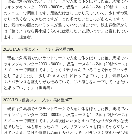
「現在は角馬場でのフラットワークで入念に体をほぐした後、馬場でハ
ッキングキャンター2000～3000m、坂路コースを1～2本（20秒ペース）
のメニューで調整中です。距離だけはしっかり乗っていて、少しずつ繋
がりは良くなってきたのですが、まだ求めたいところがあるんですよ
ね。気持ちの面とのバランスが整っていない感じです。秋山調教師から
は『整うようなら再来週くらいには戻したいと思います』と言われてい
ます」（担当者）
2026/1/16（優楽ステーブル）馬体重:486
「現在は角馬場でのフラットワークで入念に体をほぐした後、馬場でハ
ッキングキャンター2000～3000m、坂路コースを1～2本（20秒ペース）
のメニューで調整中です。じっくり乗り込んでいることで体がフックラ
としてきましたし、少しずついい方に変わってきていますよ。気持ちの
面のバランスを整えながら進めていて、この感じをキープしていきたい
と思っています」（担当者）
2026/1/9（優楽ステーブル）馬体重:477
「現在は角馬場でのフラットワークで入念に体をほぐした後、馬場でハ
ッキングキャンター2000～3000m、坂路コースを1～2本（20秒ペース）
のメニューで調整中です。入場後はいい頃と比べてかなりガタガタな状
態でしたし、体も細かったので、少しリフレッシュを図ってから立ち上
げています。背腰や気持ちの面も今ひとつで、バランスを整えながら進