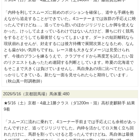
「内枠を利してスムーズに前めのポジションを確保し、道中も手綱を抱
えながら追走することができていた。4コーナーまでは抜群の手応えに映
ったんですけどね…。追ってから思いのほかジリジリとしか脚を使えな
かった。けっして止まっているわけではないんだけど、勝ちに行く競馬
をするとどうしても最後甘くなってしまいます。ダートの短距離戦なら
現状崩れませんが、好走するには後方待機で展開次第となるため、なん
とも歯がゆい気持ちですね。レース後も大きなダメージは見受けられ
ず、今後のプランを練るうえで、クラブサイドから再度芝を試したい旨
のリクエストもあったため連闘する判断としています。昨夏の北海道で
もそこまで大きくは負けていませんし、馬自身あの頃に比べてだいぶし
っかりしてきている。新たな一面を見せられたらと期待しています」
（秋山真一郎調教師）
2026/5/16（京都競馬場）馬体重:480
★5/16（土）京都・4歳上1勝クラス（ダ1200m・混）高杉吏麒騎手 結果
9着
「スムーズに流れに乗れて、4コーナー手前までは手応えにも余裕があっ
たんですけど、追ってジリジリでした。内枠を活かしてロス無く立ち回
れただけに、馬群を割っていけると思ったんですけどね。馬自体は最後