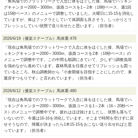
「角馬場でのフラットワークで入念に体をほぐした後、馬場でハッキン
グキャンター2000～3000m、坂路コースを1～2本（18秒ペース、週1回
は15秒ペース）のメニューで調整していました。火曜日に15-15を消化し
ていますが、体はフックラとしていて体調面も良さそう。しっかりとリ
フレッシュしていい状態で送り出せたと思います」（担当者）
2026/6/19（優楽ステーブル）馬体重:478
「現在は角馬場でのフラットワークで入念に体をほぐした後、馬場でハ
ッキングキャンター2000～3000m、坂路コースを2本（18秒ペース）の
メニューで調整中です。この中間も順調にきていて、少しずつ調教負荷
を強めながら進めています。森林馬道を往復させてリフレッシュも図っ
ているところ。秋山調教師から『小倉開催を目指すことにしたので、来
週戻すつもりです』と言われています」（担当者）
2026/6/12（優楽ステーブル）馬体重:480
「現在は角馬場でのフラットワークで入念に体をほぐした後、馬場でハ
ッキングキャンター2000～3000m、坂路コースを1～2本（16～20秒ペー
ス）のメニューで調整中です。疲れはほぼ抜けましたし、状態も落ちて
いないので、今週は16-16を消化しています。そこまで時間を空けずに戻
せそうなので、帰厩が決まったら1本15-15をおこない送り出せればと思
っています」（担当者）