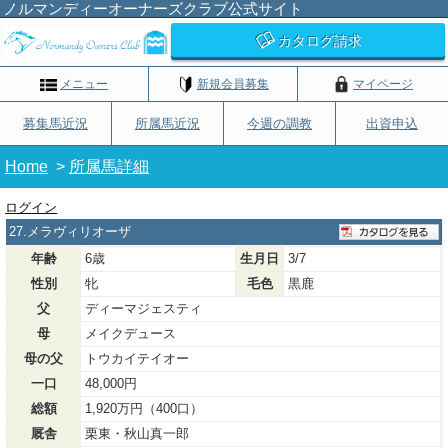
ノルマンディーオーナーズクラブ公式サイト
カタログ請求
メニュー
新規会員募集
マイページ
募集馬近況
所属馬近況
今週の調教
出資申込
Home
>
所属馬詳細
ログイン
27.メラヴィリオーザ
年齢
6歳
生月日
3/7
性別
牝
毛色
黒鹿
父
ディーマジェスティ
母
メイクデュース
母の父
トウカイテイオー
一口
48,000円
総額
1,920万円（400口）
厩舎
栗東・秋山真一郎