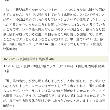
「決して状態は悪くなかったのですが、いつものような差し脚が今回使
えていません。うちでお預かりしてからは比較的短いスパンで使うこと
が多く、今回は初めてしっかりリフレッシュさせての競馬でしたし、も
しかするとそういったところも影響したのかもしれないなと考えている
ところです。レース後も脚元だったりのダメージはなく、使ったなりに
少し疲れが残っている程度。今朝からまた乗り出しを開始しています。
ここからガタっとくるようなことがなければ、中一週で12/20（土）阪
神・3歳上1勝クラス（ダ1800m・混）に向かうつもりです」（秋山真一
郎調教師）
2025/12/6（阪神競馬場）馬体重:482
★12/06（土）阪神・3歳上1勝クラス（ダ1800m）▲田山旺佑騎手 結果
11着
「返し馬の出だしが少し硬く感じましたが、入念に解したことで気にな
らなくなりました。レースではゲートを上手く出てくれて、道中の追走
もスムーズ。ただ、ラストでは思ったほど脚が使えませんでした。ノド
の影響ではなさそうで、10kg増もそこまで太い感じはありませんでした
が、反応を見る限り休み明けの分もあったのかなと思います」（田山旺
佑騎手）