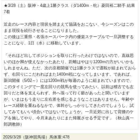
★3/28（土）阪神・4歳上1勝クラス（ダ1400m・牝）菱田裕二騎手 結果
7着
近走のレース内容と現状を踏まえて協議をおこない、今シーズンはこの
まま現役を続行させることになりました。
この後は三重県・名張ホースパーク内の優楽ステーブルで一旦調整する
ことになり、1日（水）に移動しています。
「それほど出してポジションを取りに行ったわけではないので、直線思
いのほか脚が使えなかったあたり、距離はやはり1200mの方がいいかも
しれませんね。ただ、次の京都開催では1勝クラスで適鞍が組まれておら
ず、右回りにこだわればまた1400m戦になってしまいます。であれば、
新潟開催（5/02～）には1200m戦が毎週のように組まれていますので、
このタイミングで一度左回りの競馬を使ってみたい。以前は稽古でも左
回りだと体を支えられず、外へ張って行く癖があったと聞いています
が、いまはもう走りに左右差を感じるようなことはありません。年齢や
レース経験を重ねるなかで、体幹がしっかりしてきたのでしょうし、試
してみてもいい頃合いではないでしょうか。一旦近郊に出して背腰のケ
アを施してやり、今月末あたりにまた帰厩させる予定です」（秋山真一
郎調教師）
2026/3/28（阪神競馬場）馬体重:478