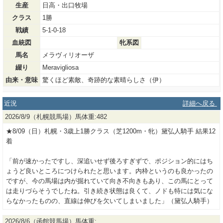
生産
日高・出口牧場
クラス
1勝
戦績
5-1-0-18
血統図
牝系図
馬名
メラヴィリオーザ
綴り
Meravigliosa
由来・意味
驚くほど素敵、奇跡的な素晴らしさ（伊）
近況
詳細へ戻る
2026/8/9（札幌競馬場）馬体重:482
★8/09（日）札幌・3歳上1勝クラス（芝1200m・牝）黛弘人騎手 結果12
着
「前が速かったですし、深追いせず後ろすぎずで、ポジション的にはち
ょうど良いところにつけられたと思います。内枠というのも良かったの
ですが、今の馬場は内が掘れていて向き不向きもあり、この馬にとって
は走りづらそうでしたね。引き続き状態は良くて、ノドも特には気にな
らなかったものの、直線は伸びを欠いてしまいました」（黛弘人騎手）
2026/8/6（函館競馬場）馬体重: