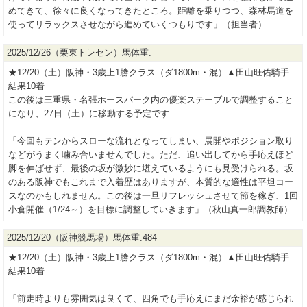
めてきて、徐々に良くなってきたところ。距離を乗りつつ、森林馬道を
使ってリラックスさせながら進めていくつもりです」（担当者）
2025/12/26（栗東トレセン）馬体重:
★12/20（土）阪神・3歳上1勝クラス（ダ1800m・混）▲田山旺佑騎手
結果10着
この後は三重県・名張ホースパーク内の優楽ステーブルで調整すること
になり、27日（土）に移動する予定です
「今回もテンからスローな流れとなってしまい、展開やポジション取り
などがうまく噛み合いませんでした。ただ、追い出してから手応えほど
脚を伸ばせず、最後の坂が微妙に堪えているようにも見受けられる。坂
のある阪神でもこれまで入着歴はありますが、本質的な適性は平坦コー
スなのかもしれません。この後は一旦リフレッシュさせて節を稼ぎ、1回
小倉開催（1/24～）を目標に調整していきます」（秋山真一郎調教師）
2025/12/20（阪神競馬場）馬体重:484
★12/20（土）阪神・3歳上1勝クラス（ダ1800m・混）▲田山旺佑騎手
結果10着
「前走時よりも雰囲気は良くて、四角でも手応えにまだ余裕が感じられ