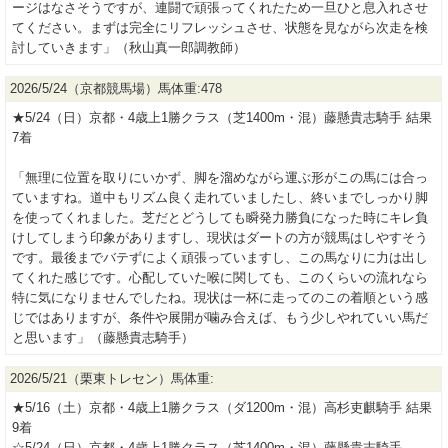
ージはなさそうですが、連闘で頑張ってくれたため一旦ひと息入れさせ
てください。まずは完全にリフレッシュさせ、状態を見ながら次走を検
討していきます」（秋山真一郎調教師）
2026/5/24（京都競馬場）馬体重:478
★5/24（日）京都・4歳上1勝クラス（芝1400m・混）藤懸貴志騎手 結果
7着
「無理に位置を取りにいかず、脚を溜めながら運ぶ形がこの馬には合っ
ていますね。道中もリズム良く走れていましたし、終いまでしっかり脚
を使ってくれました。芝だとどうしても瞬発力勝負になった時にキレ負
けしてしまう印象がありますし、現状はダートの方が競馬はしやすそう
です。最後までバテずによく頑張っていますし、この馬なりに力は出し
てくれた感じです。心配していた喉に関しても、このくらいの流れなら
特に気になりませんでしたね。現状は一杯に走ってのこの着順という感
じではありますが、条件や展開が噛み合えば、もう少しやれていい馬だ
と思います」（藤懸貴志騎手）
2026/5/21（栗東トレセン）馬体重:
★5/16（土）京都・4歳上1勝クラス（ダ1200m・混）高杉吏麒騎手 結果
9着
☆5/24（日）京都・4歳上1勝クラス（芝1400m・混）藤懸貴志騎手