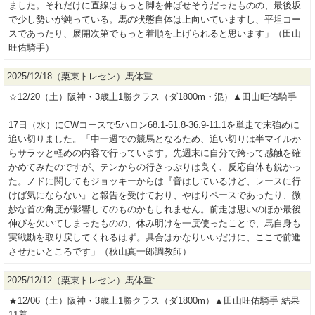
ました。それだけに直線はもっと脚を伸ばせそうだったものの、最後坂
で少し勢いが鈍っている。馬の状態自体は上向いていますし、平坦コー
スであったり、展開次第でもっと着順を上げられると思います」（田山
旺佑騎手）
2025/12/18（栗東トレセン）馬体重:
☆12/20（土）阪神・3歳上1勝クラス（ダ1800m・混）▲田山旺佑騎手
17日（水）にCWコースで5ハロン68.1-51.8-36.9-11.1を単走で末強めに
追い切りました。「中一週での競馬となるため、追い切りは半マイルか
らサラッと軽めの内容で行っています。先週末に自分で跨って感触を確
かめてみたのですが、テンからの行きっぷりは良く、反応自体も鋭かっ
た。ノドに関してもジョッキーからは『音はしているけど、レースに行
けば気にならない』と報告を受けており、やはりペースであったり、微
妙な首の角度が影響してのものかもしれません。前走は思いのほか最後
伸びを欠いてしまったものの、休み明けを一度使ったことで、馬自身も
実戦勘を取り戻してくれるはず。具合はかなりいいだけに、ここで前進
させたいところです」（秋山真一郎調教師）
2025/12/12（栗東トレセン）馬体重:
★12/06（土）阪神・3歳上1勝クラス（ダ1800m）▲田山旺佑騎手 結果
11着