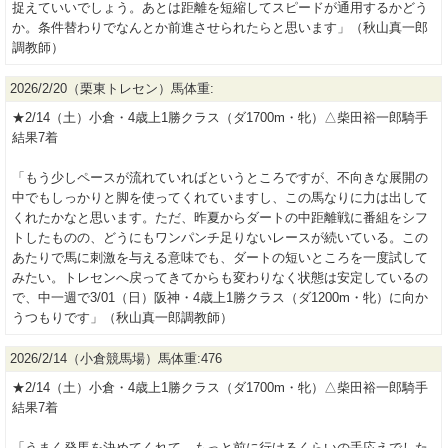
捉えていいでしょう。あとは距離を短縮してスピードが通用するかどう
か。条件替わりでなんとか前進させられたらと思います」（秋山真一郎
調教師）
2026/2/20（栗東トレセン）馬体重:
★2/14（土）小倉・4歳上1勝クラス（ダ1700m・牝）△柴田裕一郎騎手
結果7着
「もう少しペースが流れていればというところですが、不向きな展開の
中でもしっかりと脚を使ってくれていますし、この馬なりに力は出して
くれたかなと思います。ただ、昨夏からダートの中距離戦に番組をシフ
トしたものの、どうにもワンパンチ足りないレースが続いている。この
あたりで馬に刺激を与える意味でも、ダートの短いところを一度試して
みたい。トレセンへ戻ってきてからも変わりなく状態は安定しているの
で、中一週で3/01（日）阪神・4歳上1勝クラス（ダ1200m・牝）に向か
うつもりです」（秋山真一郎調教師）
2026/2/14（小倉競馬場）馬体重:476
★2/14（土）小倉・4歳上1勝クラス（ダ1700m・牝）△柴田裕一郎騎手
結果7着
「うまく発馬を決めてくれて、もっと前に行けるくらいの手応えでした