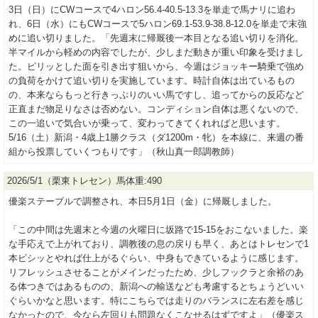
3日（日）にCWコースで4ハロン56.4-40.5-13.3を単走で馬ナリに追わ
れ、6日（水）にもCWコースで5ハロン69.1-53.9-38.8-12.0を単走で末強
めに追い切りました。「先週末に帰厩後一本目となる追い切りを消化。
半マイルから軽めの内容でしたが、少しまだ動きが重い印象を受けまし
た。ピリッとした面を引き出す狙いから、今週はジョッキー騎乗で強め
の負荷をかけて追い切りを実施しています。時計自体は出ているもの
の、本来ならもっと行きっぷりのいい馬ですし、追ってからの反応など
正直まだ物足りなさは否めない。コンディション自体は悪くないので、
この一追いで気合いが乗って、変わってきてくれればと思います。
5/16（土）新潟・4歳上1勝クラス（ダ1200m・牝）を本線に、来週の番
組から投票していくつもりです」（秋山真一郎調教師）
2026/5/1（栗東トレセン）馬体重:490
優楽ステーブルで調整され、本日5月1日（金）に帰厩しました。
「この中間は先週末と今週の火曜日に坂路で15-15をおこないました。楽
な手応えで上がれており、調教後の息の戻りも早く、あとはトレセンで1
本ビシッとやれば仕上がるぐらい、中身もできているように感じます。
リフレッシュさせることがメインだったため、少しフックラと余裕のあ
る体つきではあるものの、新潟への輸送なども考慮するとちょうどいい
ぐらいかなと思います。特にこちらでは走りのバランスに左右差を感じ
なかったので、今なら左回りも問題なくこなせるはずですよ」（優楽ス