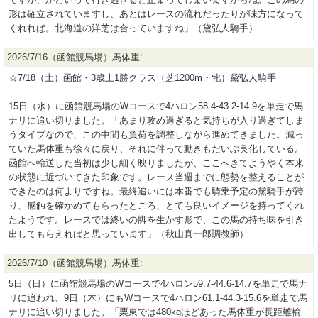
形は確立されていますし、あとはレースの流れだったりが味方になって
くれれば。北海道の洋芝は合っていますね」（黛弘人騎手）
2026/7/16（函館競馬場）馬体重:
☆7/18（土）函館・3歳上1勝クラス（芝1200m・牝）黛弘人騎手
15日（水）に函館競馬場のWコースで4ハロン58.4-43.2-14.9を単走で馬
ナリに追い切りました。「あまり攻め過ぎると気持ちが入り過ぎてしま
うタイプなので、この中間も負荷を調整しながら進めてきました。減っ
ていた馬体重も徐々に戻り、それに伴って動きもだいぶ良化している。
函館へ輸送した当初は少し細く映りましたが、ここへきてようやく本来
の状態に近づいてきた印象です。レース当週までに態勢を整えることが
できたのは何よりですね。最終追いには本番でも騎乗予定の黛騎手が跨
り、感触を確かめてもらったところ、とても良いイメージを持ってくれ
たようです。レースでは終いの脚を生かす形で、この馬の持ち味を引き
出してもらえればと思っています」（秋山真一郎調教師）
2026/7/10（函館競馬場）馬体重:
5日（日）に函館競馬場のWコースで4ハロン59.7-44.6-14.7を単走で馬ナ
リに追われ、9日（木）にもWコースで4ハロン61.1-44.3-15.6を単走で馬
ナリに追い切りました。「栗東では480kgほどあった馬体重が長距離輸