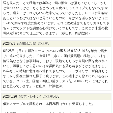
送を挟んだことで函館では460kg。飼い葉食いは落ちてなくてしっかり
と食べているけど、もともとめっちゃ食べるってタイプでもないですか
らね。過去にはこれぐらいの数字で走っていましたし、レースに影響が
あるというわけではないと見ているものの、今は体を減らさないように
15-15で動かす程度に留めています。それに攻め過ぎてもカリカリしてき
ちゃうのでソフトな調整を心掛けていくつもりです。このまま来週の牝
馬限定戦に向けて仕上げていきます」（秋山真一郎調教師）
2026/7/3（函館競馬場）馬体重:
6月28日（日）に坂路コースで4ハロン65.8-46.9-30.3-14.3を単走で馬ナ
リに追い切りました。「今週1日（水）に函館競馬場に移動しています。
輸送熱などなく無事到着しており、現地でもしっかり飼い葉を食べれて
いる。帰厩してから思いのほか雰囲気にも落ち着きがうかがえますし、
昨年もこの時期に北海道へ連れてきたので、メラヴィリオーザ自身もう
すっかり滞在に慣れた様子に映ります。この週末から徐々にネジを巻い
ていき、7/18（土）函館・3歳上1勝クラス（芝1200m・牝）に向かえれ
ばと思っています」（秋山真一郎調教師）
2026/6/26（栗東トレセン）馬体重:483
優楽ステーブルで調整され、本日26日（金）に帰厩しました。