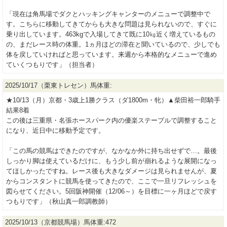
「現在は角馬場でダクとハッキングキャンターのメニューで調整中で
す。こちらに移動してきてからも大きな問題は見られないので、すぐに
乗り出しています。463kgで入場してきて既に10㎏近く増えているもの
の、まだレース時の体重。1ヵ月ほどの滞在と聞いているので、少しでも
体を戻していければと思っています。来週から本格的なメニューで進め
ていくつもりです」（担当者）
2025/10/17（栗東トレセン）馬体重:
★10/13（月）京都・3歳上1勝クラス（ダ1800m・牝）▲柴田裕一郎騎手
結果8着
この後は三重県・名張ホースパーク内の優楽ステーブルで調整すること
になり、近日中に移動予定です。
「この馬の競馬はできたのですが、なかなか外に持ち出せずで…。最後
しっかり脚は使えているだけに、もう少し前が崩れるような展開になっ
てほしかったですね。レース後も大きなダメージは見られませんが、夏
からコンスタントに競馬を使ってきたので、ここで一旦リフレッシュを
図らせてください。5回阪神開催（12/06～）を目標に一ヶ月ほどで戻す
つもりです」（秋山真一郎調教師）
2025/10/13（京都競馬場）馬体重:472