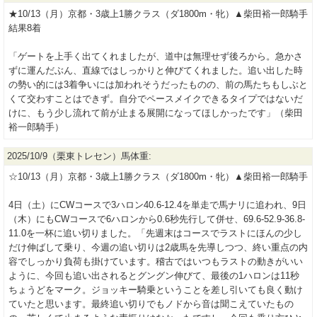
★10/13（月）京都・3歳上1勝クラス（ダ1800m・牝）▲柴田裕一郎騎手
結果8着
「ゲートを上手く出てくれましたが、道中は無理せず後ろから。急かさ
ずに運んだぶん、直線ではしっかりと伸びてくれました。追い出した時
の勢い的には3着争いには加われそうだったものの、前の馬たちもしぶと
くて交わすことはできず。自分でペースメイクできるタイプではないだ
けに、もう少し流れて前が止まる展開になってほしかったです」（柴田
裕一郎騎手）
2025/10/9（栗東トレセン）馬体重:
☆10/13（月）京都・3歳上1勝クラス（ダ1800m・牝）▲柴田裕一郎騎手
4日（土）にCWコースで3ハロン40.6-12.4を単走で馬ナリに追われ、9日
（木）にもCWコースで6ハロンから0.6秒先行して併せ、69.6-52.9-36.8-
11.0を一杯に追い切りました。「先週末はコースでラストにほんの少し
だけ伸ばして乗り、今週の追い切りは2歳馬を先導しつつ、終い重点の内
容でしっかり負荷も掛けています。稽古ではいつもラストの動きがいい
ように、今回も追い出されるとグングン伸びて、最後の1ハロンは11秒
ちょうどをマーク。ジョッキー騎乗ということを差し引いても良く動け
ていたと思います。最終追い切りでもノドから音は聞こえていたもの