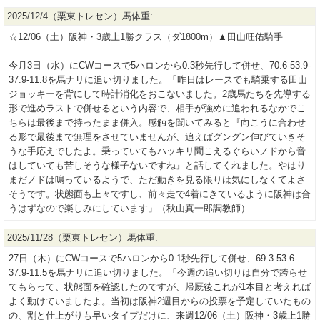
2025/12/4（栗東トレセン）馬体重:
☆12/06（土）阪神・3歳上1勝クラス（ダ1800m）▲田山旺佑騎手
今月3日（水）にCWコースで5ハロンから0.3秒先行して併せ、70.6-53.9-
37.9-11.8を馬ナリに追い切りました。「昨日はレースでも騎乗する田山
ジョッキーを背にして時計消化をおこないました。2歳馬たちを先導する
形で進めラストで併せるという内容で、相手が強めに追われるなかでこ
ちらは最後まで持ったまま併入。感触を聞いてみると『向こうに合わせ
る形で最後まで無理をさせていませんが、追えばグングン伸びていきそ
うな手応えでしたよ。乗っていてもハッキリ聞こえるぐらいノドから音
はしていても苦しそうな様子ないですね』と話してくれました。やはり
まだノドは鳴っているようで、ただ動きを見る限りは気にしなくてよさ
そうです。状態面も上々ですし、前々走で4着にきているように阪神は合
うはずなので楽しみにしています」（秋山真一郎調教師）
2025/11/28（栗東トレセン）馬体重:
27日（木）にCWコースで5ハロンから0.1秒先行して併せ、69.3-53.6-
37.9-11.5を馬ナリに追い切りました。「今週の追い切りは自分で跨らせ
てもらって、状態面を確認したのですが、帰厩後これが1本目と考えれば
よく動けていましたよ。当初は阪神2週目からの投票を予定していたもの
の、割と仕上がりも早いタイプだけに、来週12/06（土）阪神・3歳上1勝