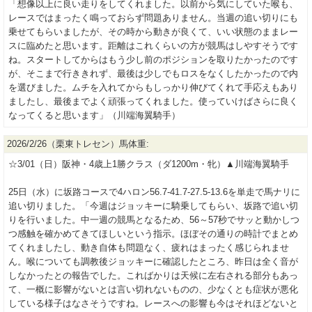
「想像以上に良い走りをしてくれました。以前から気にしていた喉も、
レースではまったく鳴っておらず問題ありません。当週の追い切りにも
乗せてもらいましたが、その時から動きが良くて、いい状態のままレー
スに臨めたと思います。距離はこれくらいの方が競馬はしやすそうです
ね。スタートしてからはもう少し前のポジションを取りたかったのです
が、そこまで行ききれず、最後は少しでもロスをなくしたかったので内
を選びました。ムチを入れてからもしっかり伸びてくれて手応えもあり
ましたし、最後までよく頑張ってくれました。使っていけばさらに良く
なってくると思います」（川端海翼騎手）
2026/2/26（栗東トレセン）馬体重:
☆3/01（日）阪神・4歳上1勝クラス（ダ1200m・牝）▲川端海翼騎手
25日（水）に坂路コースで4ハロン56.7-41.7-27.5-13.6を単走で馬ナリに
追い切りました。「今週はジョッキーに騎乗してもらい、坂路で追い切
りを行いました。中一週の競馬となるため、56～57秒でサッと動かしつ
つ感触を確かめてきてほしいという指示。ほぼその通りの時計でまとめ
てくれましたし、動き自体も問題なく、疲れはまったく感じられませ
ん。喉についても調教後ジョッキーに確認したところ、昨日は全く音が
しなかったとの報告でした。こればかりは天候に左右される部分もあっ
て、一概に影響がないとは言い切れないものの、少なくとも症状が悪化
している様子はなさそうですね。レースへの影響も今はそれほどないと