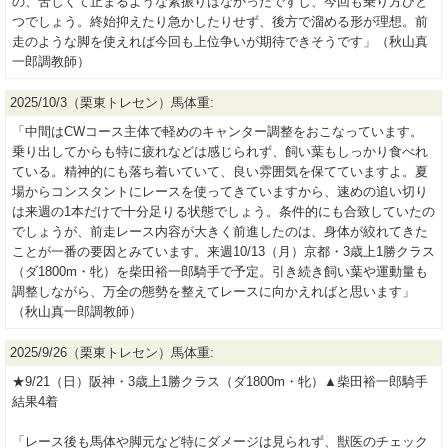
の、苦しくて止まるような素振りはなかったですし、今回も乗り方ひと
つでしょう。終始抑えたり急かしたりせず、後方で溜める形が理想。前
走のような脚を使えれば今回も上位争いが期待できそうです」（秋山真
一郎調教師）
2025/10/3（栗東トレセン）馬体重:
「中間はCWコース主体で軽めのキャンター調整をおこなっています。
乗り出してからも特に疲れなどは感じられず、飼い葉もしっかり食べれ
ている。精神的にも落ち着いていて、良い雰囲気を保てていますよ。夏
場からコンスタントにレースを使ってきていますから、速めの追い切り
は来週の1本だけで十分足りる状態でしょう。条件的にも合致していたの
でしょうが、前走レース内容が大きく前進したのは、身体が絞れてきた
ことが一番の要因とみています。来週10/13（月）京都・3歳上1勝クラス
（ダ1800m・牝）を柴田裕一郎騎手で予定。引き続き飼い葉や運動量も
調整しながら、万全の態勢を整えてレースに向かえればと思います」
（秋山真一郎調教師）
2025/9/26（栗東トレセン）馬体重:
★9/21（日）阪神・3歳上1勝クラス（ダ1800m・牝）▲柴田裕一郎騎手
結果4着
「レース後も馬体や脚元など特にダメージは見られず、獣医のチェック