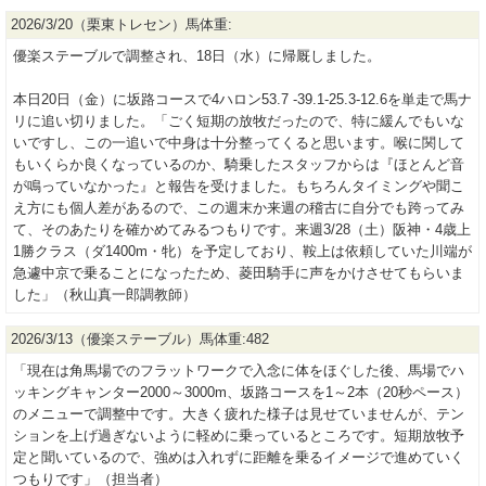
2026/3/20（栗東トレセン）馬体重:
優楽ステーブルで調整され、18日（水）に帰厩しました。
本日20日（金）に坂路コースで4ハロン53.7 -39.1-25.3-12.6を単走で馬ナ
リに追い切りました。「ごく短期の放牧だったので、特に緩んでもいな
いですし、この一追いで中身は十分整ってくると思います。喉に関して
もいくらか良くなっているのか、騎乗したスタッフからは『ほとんど音
が鳴っていなかった』と報告を受けました。もちろんタイミングや聞こ
え方にも個人差があるので、この週末か来週の稽古に自分でも跨ってみ
て、そのあたりを確かめてみるつもりです。来週3/28（土）阪神・4歳上
1勝クラス（ダ1400m・牝）を予定しており、鞍上は依頼していた川端が
急遽中京で乗ることになったため、菱田騎手に声をかけさせてもらいま
した」（秋山真一郎調教師）
2026/3/13（優楽ステーブル）馬体重:482
「現在は角馬場でのフラットワークで入念に体をほぐした後、馬場でハ
ッキングキャンター2000～3000m、坂路コースを1～2本（20秒ペース）
のメニューで調整中です。大きく疲れた様子は見せていませんが、テン
ションを上げ過ぎないように軽めに乗っているところです。短期放牧予
定と聞いているので、強めは入れずに距離を乗るイメージで進めていく
つもりです」（担当者）