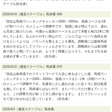
テーブル担当者）
2026/4/24（優楽ステーブル）馬体重:486
「現在は馬場でハッキングキャンター2000～3000m、坂路コースを2本
（17秒ペース）のメニューで調整中です。順調に体が増えており、疲れ
も完全に抜けたため、今週から坂路のペースを上げて本数も毎日2本に増
やしています。仕上がりやすい馬なので、こちらではバリバリ負荷を掛
けるというよりは、バランスを整えることを優先。調教後には森林馬道
を歩かせるなどしてリフレッシュもさせています。調教師からは新潟開
催で使うと聞いているため、もうすぐ帰厩となりそう。それまで引き続
き緩めず乗っていきます」（担当者）
2026/4/10（優楽ステーブル）馬体重:470
「現在は角馬場でのフラットワークで入念に体をほぐした後、馬場でハ
ッキングキャンター2000～3000m、坂路コースを1～2本（20秒ペース）
のメニューで調整中です。先週末に少し疲れのあった右トモに筋注処置
を施しています。馬体減りはないので、またバランスだけ整えていくつ
もり。この調整方法が嵌ってきた感がありますし、またリフレッシュさ
せて送り出せればと思っています」（担当者）
2026/4/3（優楽ステーブル）馬体重: