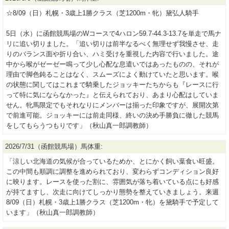
☆8/09（日）札幌・3歳上1勝クラス（芝1200m・牝）黛弘人騎手
5日（水）に函館競馬場のWコースで4ハロン59.7-44.3-13.7を単走で馬ナ
リに追い切りました。「追い切りは前半なるべく無理せず我慢させ、走
りのバランス面や折り合い、ハミ受けを重視した内容で行いました。途
中から喉がゼーゼー鳴って少し心配な息遣いではあったものの、それが
理由で脚色鈍ることはなく、スムーズによく動けていたと思います。喉
の状態に関してはこれまで騎乗したジョッキーたちからも『レースに行
って特に気にならなかった』と伝えられており、あまり心配はしていま
せん。牝馬限定でもそれなりにメンバーは揃った印象ですが、展開次第
で前進可能。ジョッキーには前走同様、終いの決め手勝負に徹した競馬
をしてもらうつもりです」（秋山真一郎調教師）
2026/7/31（函館競馬場）馬体重:
「涼しい北海道の気候が合っているためか、とにかく飼い葉食い旺盛。
この中間も順調に調整を進められており、変わらずコンディション良好
に映ります。レースを使った割に、雰囲気が落ち着いている点にも好感
が持てますし、次走に向けてしっかり態勢を整えていきましょう。来週
8/09（日）札幌・3歳上1勝クラス（芝1200m・牝）を黛騎手で予定して
います」（秋山真一郎調教師）