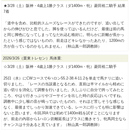
★3/28（土）阪神・4歳上1勝クラス（ダ1400m・牝）菱田裕二騎手 結果
7着
「道中を含め、比較的スムーズなレースができたのですが、追い出して
からの伸びがひと息でした。脚を使ってはいるんだけど、最後は前の馬
と同じ脚色になってしまってなだれ込む格好に。明らかに距離が長かっ
たという感じではないものの、前走ほどキレなかったあたり、1200mの
方が合っているのかもしれません」（秋山真一郎調教師）
2026/3/26（栗東トレセン）馬体重:
☆3/28（土）阪神・4歳上1勝クラス（ダ1400m・牝）菱田裕二騎手
25日（水）にCWコースで4ハロン55.2-38.4-11.2を単走で馬ナリに追い
切りました。「レースの当該週となるため、直前は半マイルから軽めに
追い切りを消化して調整を行いました。久しぶりに自分で跨ってみたと
ころ、やはり行きっぷりやゴーサインを出した時の反応はいいですね。
調教中に少し喉の音が鳴ってはいたものの、それほど苦しそうな感じも
なく、最後までしっかり加速できている。レースに行っても特に影響は
ないと思います。今回JRAでは初めて1400m戦を試すことになります
が、前走の内容から1ハロン距離延長はプラスに働きそう。牝馬同士なら
チャンスは十分あると見ています」（秋山真一郎調教師）