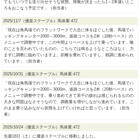
てもういつでも送り出せそうな状態。帰厩が決まったら1～2本速いとこ
ろをおこなう予定です」（担当者）
2025/11/7（優楽ステーブル）馬体重:472
「現在は角馬場でのフラットワークで入念に体をほぐした後、馬場でハ
ッキングキャンター2000～3000m、坂路コースを2本（18秒ペース）の
メニューで調整中です。この中間よりペースを上げて乗っています。喉
のことを言われていたものの、こちらでは鳴るようなところはなく、力
まずに調教に臨めていますよ。距離を乗れていますし、順調に進められ
ています」（担当者）
2025/10/31（優楽ステーブル）馬体重:472
「現在は角馬場でのフラットワークで入念に体をほぐした後、馬場でハ
ッキングキャンター2000～3000m、坂路コースを2本（20秒ペース）の
メニューで調整中です。乗り進めてきて若干の疲れは感じられるものの
大きな問題はなさそうなので、調教量を増やしながら進めています。こ
のまま乗り込みながら状態を上げていければと思っています」（担当
者）
2025/10/24（優楽ステーブル）馬体重:472
先週18日（土）に優楽ステーブルに移動しました。