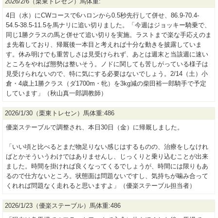
2026/2/6（栗東トレセン）馬体重:
4日（水）にCWコースで6ハロンから0.5秒先行して併せ、86.9-70.4-
54.5-38.5-11.5を馬ナリに追い切りました。「今週はジョッキー騎乗で、
同じ1勝クラスの馬と併せて追い切りを実施。ラストまで楽な手応えのま
ま先着しており、帰厩後一本目と考えれば十分な動きを披露していま
す。休み明けでも重苦しさは見受けられず、あとは週末と当該週に速い
ところをやれば態勢は整いそう。ノドに関しても苦しがっている様子は
見受けられないので、特に気にする必要はないでしょう。2/14（土）小
倉・4歳上1勝クラス（ダ1700m・牝）を3kg減の柴田裕一郎騎手で予定
しています」（秋山真一郎調教師）
2026/1/30（栗東トレセン）馬体重:486
優楽ステーブルで調整され、本日30日（金）に帰厩しました。
「いい頃と比べるとまだ物足りない感じはするものの、治療をしなけれ
ばとかそういうわけではありませんし、じっくりと乗り込むことが出来
ました。時間を掛ければ良くなってくるでしょうが、時間には限りもあ
るので仕方ないところ。状態面は問題ないですし、気持ちが噛み合って
くれれば問題なく走れると思いますよ」（優楽ステーブル担当者）
2026/1/23（優楽ステーブル）馬体重:486