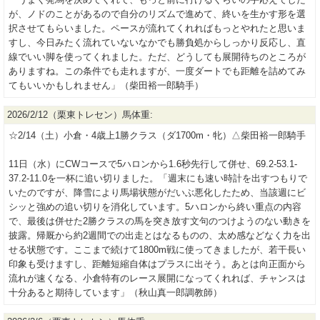
が、ノドのことがあるので自分のリズムで進めて、終いを生かす形を選
択させてもらいました。ペースが流れてくれればもっとやれたと思いま
すし、今日みたく流れていないなかでも勝負処からしっかり反応し、直
線でいい脚を使ってくれました。ただ、どうしても展開待ちのところが
ありますね。この条件でも走れますが、一度ダートでも距離を詰めてみ
てもいいかもしれません」（柴田裕一郎騎手）
2026/2/12（栗東トレセン）馬体重:
☆2/14（土）小倉・4歳上1勝クラス（ダ1700m・牝）△柴田裕一郎騎手
11日（水）にCWコースで5ハロンから1.6秒先行して併せ、69.2-53.1-
37.2-11.0を一杯に追い切りました。「週末にも速い時計を出すつもりで
いたのですが、降雪により馬場状態がだいぶ悪化したため、当該週にビ
シッと強めの追い切りを消化しています。5ハロンから終い重点の内容
で、最後は併せた2勝クラスの馬を突き放す文句のつけようのない動きを
披露。帰厩から約2週間での出走とはなるものの、太め感などなく力を出
せる状態です。ここまで続けて1800m戦に使ってきましたが、若干長い
印象も受けますし、距離短縮自体はプラスに出そう。あとは向正面から
流れが速くなる、小倉特有のレース展開になってくれれば、チャンスは
十分あると期待しています」（秋山真一郎調教師）