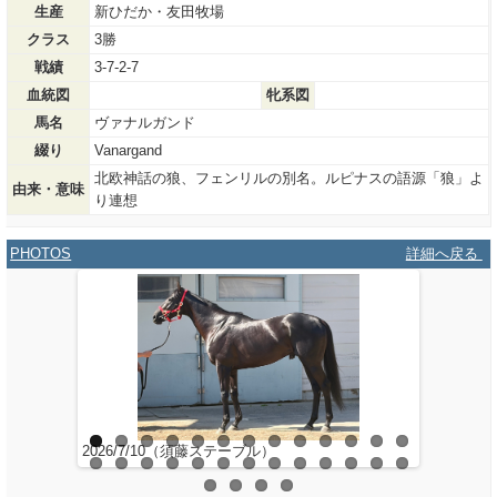
生産
新ひだか・友田牧場
クラス
3勝
戦績
3-7-2-7
血統図
牝系図
馬名
ヴァナルガンド
綴り
Vanargand
北欧神話の狼、フェンリルの別名。ルピナスの語源「狼」よ
由来・意味
り連想
PHOTOS
詳細へ戻る
2026/7/10（須藤ステーブル）
2026/3/