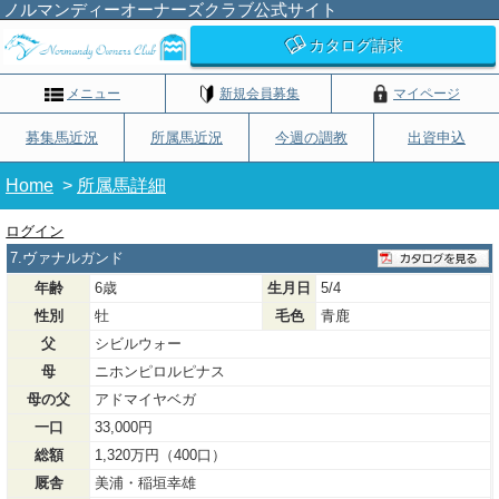
ノルマンディーオーナーズクラブ公式サイト
カタログ請求
メニュー
新規会員募集
マイページ
募集馬近況
所属馬近況
今週の調教
出資申込
Home
>
所属馬詳細
ログイン
7.ヴァナルガンド
年齢
6歳
生月日
5/4
性別
牡
毛色
青鹿
父
シビルウォー
母
ニホンピロルピナス
母の父
アドマイヤベガ
一口
33,000円
総額
1,320万円（400口）
厩舎
美浦・稲垣幸雄