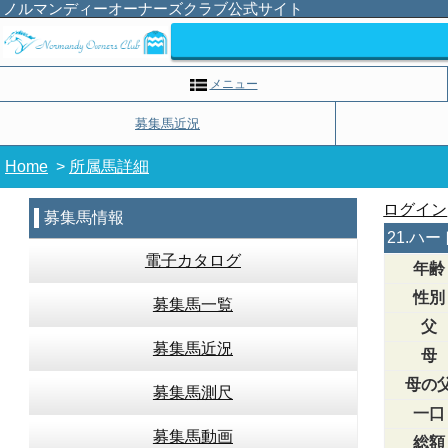
ノルマンディーオーナーズクラブ公式サイト
メニュー
募集馬近況
Home
>
所属馬詳細
ログイン
募集馬情報
21.ハ
電子カタログ
年齢
性別
募集馬一覧
父
募集馬近況
母
母の
募集馬測尺
一口
募集馬動画
総額