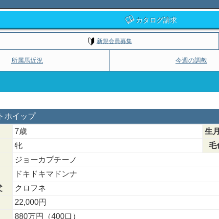
カタログ請求
新規会員募集
所属馬近況
今週の調教
ートホイップ
7歳
生
牝
毛
ジョーカプチーノ
ドキドキマドンナ
父
クロフネ
22,000円
880万円（400口）