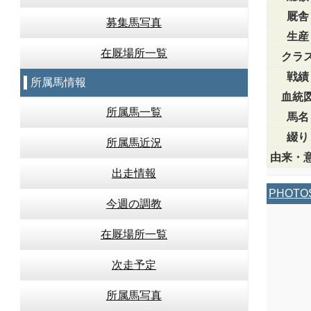
厩舎
募集馬写真
生産
在厩場所一覧
クラ
戦績
所属馬情報
血統
所属馬一覧
馬名
綴り
所属馬近況
由来・
出走情報
PHOTO
今週の調教
在厩場所一覧
次走予定
所属馬写真