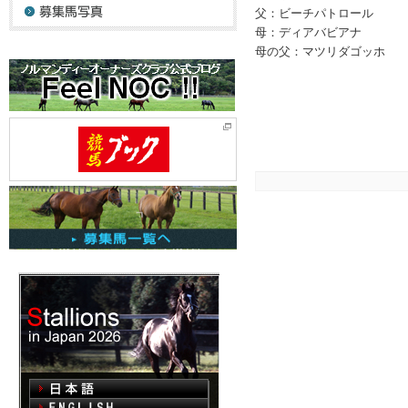
父：ビーチパトロール
母：ディアバビアナ
母の父：マツリダゴッホ