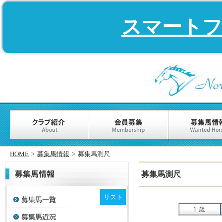
スマート
HOME
>
募集馬情報
>
募集馬測尺
募集馬測尺
リスト