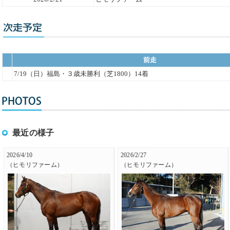
前走
7/19（日）福島・３歳未勝利（芝1800）14着
最近の様子
2026/4/10
2026/2/27
（ヒモリファーム）
（ヒモリファーム）