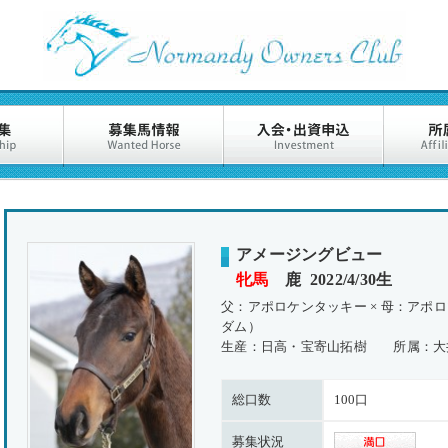
アメージングビュー
牝馬
鹿 2022/4/30生
父：アポロケンタッキー × 母：アポ
ダム）
生産：日高・宝寄山拓樹 所属：大
総口数
100口
募集状況