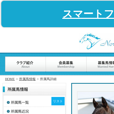
スマート
HOME
>
所属馬情報
>
所属馬詳細
リスト