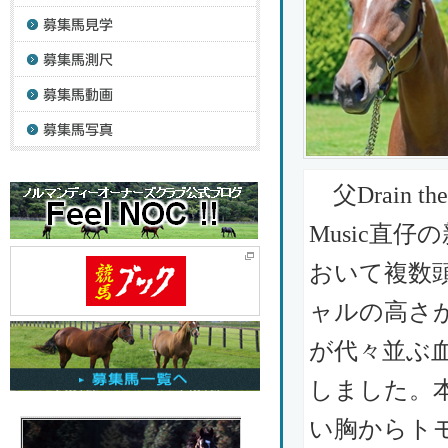
父Drain t
Music直
おいて複数
ャルの高さ
が代々並ぶ
しました。
い胸からト