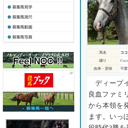
馬名
ココ
綴り
Coco
由来・意味
可愛
ディープイ
良血ファミ
から本領を
ます。いっ
役時代3勝