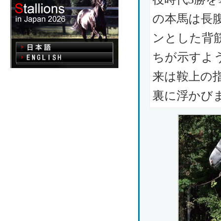
の本馬は長
ンとした背
ちが示すよ
来は鞍上の
裏に浮かび