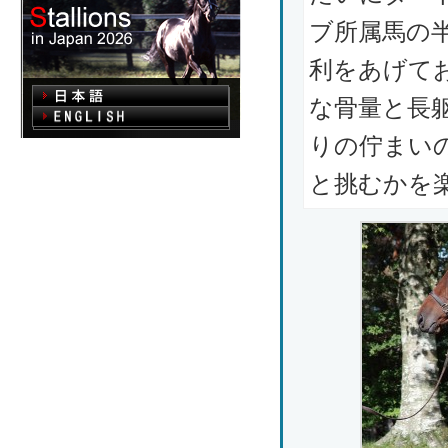
ブ所属馬の
利をあげて
な骨量と長
りの佇まい
と挑むかを