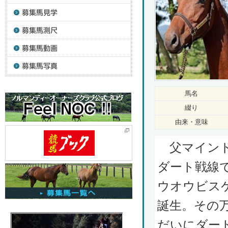
馬名
綴り
由来・意味
父マインド
ダート戦線
ウオウビス
誕生。その
だいにダー