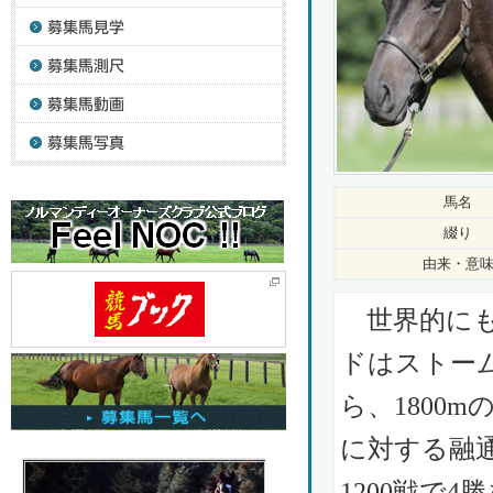
馬名
綴り
由来・意
世界的にも
ドはストー
ら、1800
に対する融
1200戦で