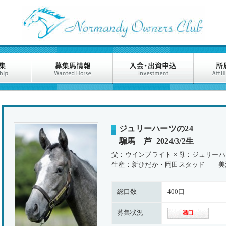
ジュリーハーツの24
騙馬 芦 2024/3/2生
父：ウインブライト × 母：ジュリー
生産：新ひだか・岡田スタッド 美
総口数
400口
募集状況