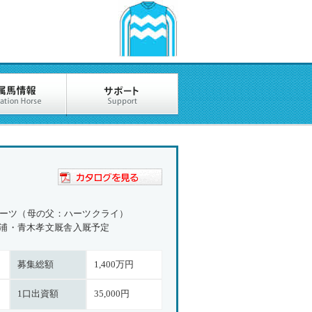
ハーツ（母の父：ハーツクライ）
浦・青木孝文厩舎入厩予定
募集総額
1,400万円
1口出資額
35,000円