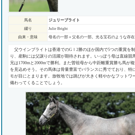
馬名
ジュリーブライト
綴り
Julie Bright
由来・意味
母名の一部＋父名の一部。光る宝石のような存在
父ウインブライトは香港でのGⅠ2勝のほか国内で5つの重賞を
り、産駒には父譲りの活躍が期待されます。いっぽう母は直線競
兄は1700mと2000mで勝利。また曽祖母から中距離重賞勝ち馬
を見込めそう。その馬体は骨量豊富でバランスに秀でており、特
モが目にとまります。放牧地では跳びが大きく軽やかなフットワ
備わってくることでしょう。