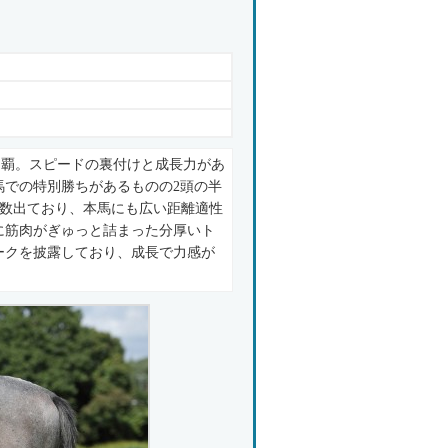
制覇。スピードの裏付けと成長力があ
馬での特別勝ちがあるものの2頭の半
が複数出ており、本馬にも広い距離適性
に筋肉がぎゅっと詰まった分厚いト
ークを披露しており、成長で力感が