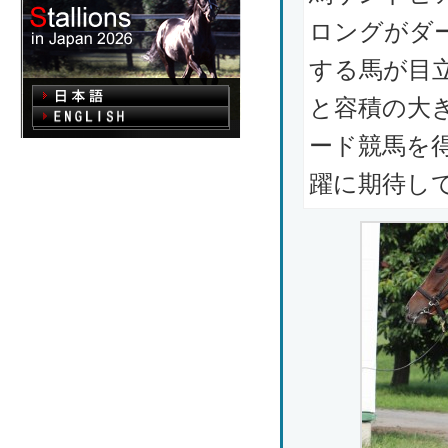
ロングがダ
する馬が目
と容積の大
ード競馬を
躍に期待し