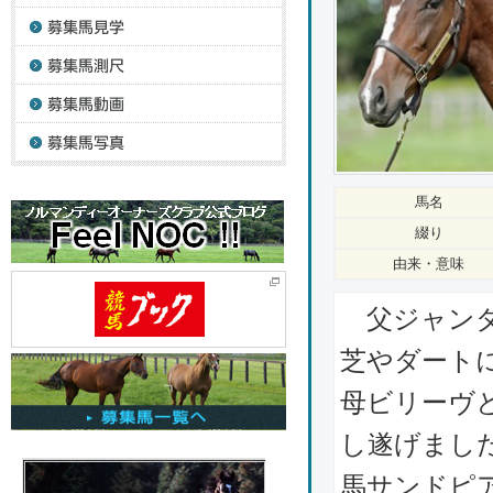
馬名
綴り
由来・意味
父ジャンダ
芝やダート
母ビリーヴ
し遂げまし
馬サンドピ