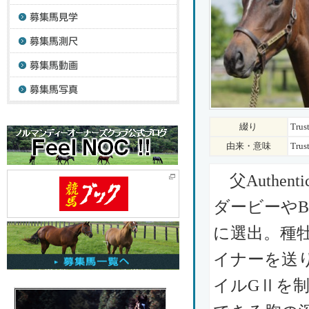
綴り
Trus
由来・意味
Tr
父Authe
ダービーやB
に選出。種
イナーを送
イルGⅡを