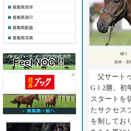
綴り
由来・意
父サートゥ
GⅠ2勝。
スタートを
たサクセス
を制してお