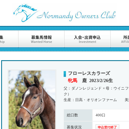
フローレスカラーズ
牝馬
鹿 2023/2/26生
父：ダノンレジェンド × 母：ウイニ
ク）
生産：日高・オリオンファーム 美
総口数
400口
募集状況