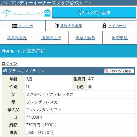
ノルマンディーオーナーズクラブ公式サイト
カタログ請求
メニュー
新規会員募集
マイページ
募集馬近況
所属馬近況
今週の調教
出資申込
Home
>
所属馬詳細
ログイン
49.フランキングライン
年齢
3歳
生月日
4/7
性別
牡
毛色
栗
父
ミスチヴィアスアレックス
母
ブレッザフレスカ
母の父
マンハッタンカフェ
一口
77,000円
総額
770万円（100口）
厩舎
川崎・秋山直之