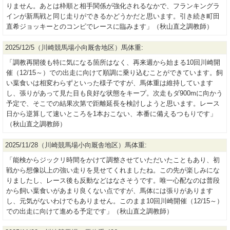
りません。あとは枠順と相手関係が強化されるなかで、フランキングラ
インが新馬戦と同じ走りができるかどうかだと思います。引き続き町田
直希ジョッキーとのコンビでレースに臨みます」（秋山直之調教師）
2025/12/5（川崎競馬場小向厩舎地区）馬体重:
「調教再開後も特に気になる箇所はなく、再来週から始まる10回川崎開
催（12/15～）での出走に向けて順調に乗り込むことができています。飼
い葉食いは相変わらずといった様子ですが、馬体重は維持しています
し、張りがあって見た目も良好な状態をキープ。次走もダ900mに向かう
予定で、そこでの結果次第で距離延長を検討しようと思います。レース
日から逆算して速いところを1本おこない、本番に備えるつもりです」
（秋山直之調教師）
2025/11/28（川崎競馬場小向厩舎地区）馬体重:
「能検からジックリ時間をかけて調整させていただいたこともあり、初
戦から想像以上の強い走りを見せてくれましたね。この先が楽しみにな
りましたし、レース後も反動などはなさそうです。唯一心配なのは普段
から飼い葉食いがあまり良くない点ですが、馬体には張りがあります
し、元気がないわけでもありません。このまま10回川崎開催（12/15～）
での出走に向けて進める予定です」（秋山直之調教師）