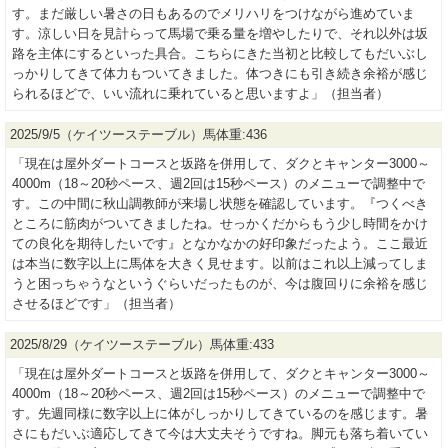
す。まだ厳しい暑さの日もあるのでメリハリをつけながら進めていま
す。涼しい日を見計らって馬場で乗る量を増やしたりで、それ以外は坂
路を主体にするといった具合。こちらにきた当初と比較してもだいぶし
っかりしてきて体力もついてきました。体つきにも引き続き余裕が感じ
られるほどで、いい流れに乗れていると思いますよ」（担当者）
2025/9/5（ケイツーステーブル）馬体重:436
「現在は屋外ダートコースと坂路を併用して、ダクとキャンター3000～
4000m（18～20秒ペース、週2回は15秒ペース）のメニューで調整中で
す。この中間に秋山調教師が来場し状態を確認しています。『つくべき
ところに筋肉がついてきましたね。せっかくだからもう少し時間をかけ
ての良化を期待したいです』となかなかの好印象だったよう。ここ最近
は本当に数字以上に馬体を大きく見せます。以前はこれ以上減ってしま
うと困っちゃうなというぐらいだったものが、今は腹回りに余裕を感じ
させるほどです」（担当者）
2025/8/29（ケイツーステーブル）馬体重:433
「現在は屋外ダートコースと坂路を併用して、ダクとキャンター3000～
4000m（18～20秒ペース、週2回は15秒ペース）のメニューで調整中で
す。先週同様に数字以上に体がしっかりしてきているのを感じます。暑
さにもだいぶ適応してきて今は大丈夫そうですね。脚元も落ち着いてい