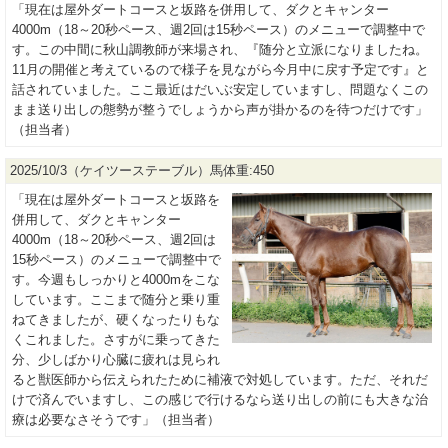
「現在は屋外ダートコースと坂路を併用して、ダクとキャンター
4000m（18～20秒ペース、週2回は15秒ペース）のメニューで調整中で
す。この中間に秋山調教師が来場され、『随分と立派になりましたね。
11月の開催と考えているので様子を見ながら今月中に戻す予定です』と
話されていました。ここ最近はだいぶ安定していますし、問題なくこの
まま送り出しの態勢が整うでしょうから声が掛かるのを待つだけです」
（担当者）
2025/10/3（ケイツーステーブル）馬体重:450
「現在は屋外ダートコースと坂路を
併用して、ダクとキャンター
4000m（18～20秒ペース、週2回は
15秒ペース）のメニューで調整中で
す。今週もしっかりと4000mをこな
しています。ここまで随分と乗り重
ねてきましたが、硬くなったりもな
くこれました。さすがに乗ってきた
分、少しばかり心臓に疲れは見られ
ると獣医師から伝えられたために補液で対処しています。ただ、それだ
けで済んでいますし、この感じで行けるなら送り出しの前にも大きな治
療は必要なさそうです」（担当者）