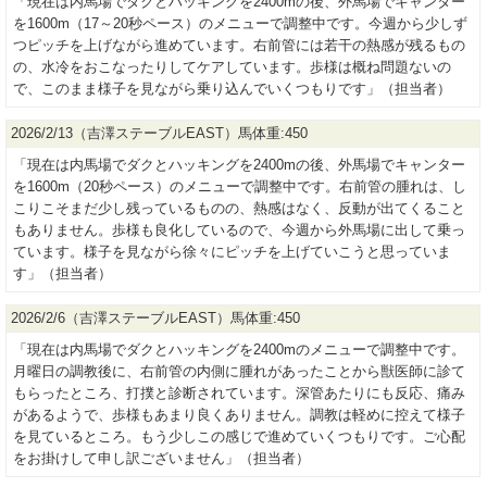
「現在は内馬場でダクとハッキングを2400mの後、外馬場でキャンター
を1600m（17～20秒ペース）のメニューで調整中です。今週から少しず
つピッチを上げながら進めています。右前管には若干の熱感が残るもの
の、水冷をおこなったりしてケアしています。歩様は概ね問題ないの
で、このまま様子を見ながら乗り込んでいくつもりです」（担当者）
2026/2/13（吉澤ステーブルEAST）馬体重:450
「現在は内馬場でダクとハッキングを2400mの後、外馬場でキャンター
を1600m（20秒ペース）のメニューで調整中です。右前管の腫れは、し
こりこそまだ少し残っているものの、熱感はなく、反動が出てくること
もありません。歩様も良化しているので、今週から外馬場に出して乗っ
ています。様子を見ながら徐々にピッチを上げていこうと思っていま
す」（担当者）
2026/2/6（吉澤ステーブルEAST）馬体重:450
「現在は内馬場でダクとハッキングを2400mのメニューで調整中です。
月曜日の調教後に、右前管の内側に腫れがあったことから獣医師に診て
もらったところ、打撲と診断されています。深管あたりにも反応、痛み
があるようで、歩様もあまり良くありません。調教は軽めに控えて様子
を見ているところ。もう少しこの感じで進めていくつもりです。ご心配
をお掛けして申し訳ございません」（担当者）