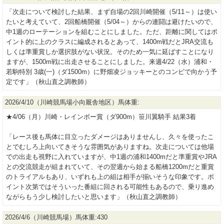
「次走について検討した結果、まず自場の2回川崎開催（5/11～）は使い
たいと考えていて、2回船橋開催（5/04～）からの連闘は避けたいので、
中1週のローテーションを組むことにしました。ただ、距離に関してはポ
イント的に上のクラスに編成されるとあって、1400m戦だとJRA交流も
しくは準重賞しか選択肢がない状況。そのため一気に延ばすことになり
ますが、1500m戦に出走させることにしました。来週4/22（水）浦和・
若駒特別 3歳(一)（ダ1500m）に野畑凌ジョッキーとのコンビで向かう予
定です」（秋山直之調教師）
2026/4/10（川崎競馬場小向厩舎地区）馬体重:
★4/06（月）川崎・レインボー賞（ダ900m）笹川翼騎手 結果3着
「レース後も馬体に目立ったダメージはありませんし、久々を使ったこ
とでむしろ上向いてきそうな雰囲気がありますね。次走については他場
での出走も視野に入れていますが、中1週の浦和1400mだと準重賞やJRA
との交流競走が組まれていて、その翌週から始まる船橋1200mだと重賞
のトライアルもあり、いずれも上の組は相手が揃いそうな印象です。ポ
イント次第ではそういった番組に回される可能性もあるので、乗り進め
ながらもう少し検討したいと思います」（秋山直之調教師）
2026/4/6（川崎競馬場）馬体重:430