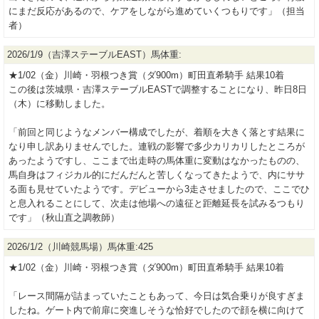
にまだ反応があるので、ケアをしながら進めていくつもりです」（担当
者）
2026/1/9（吉澤ステーブルEAST）馬体重:
★1/02（金）川崎・羽根つき賞（ダ900m）町田直希騎手 結果10着
この後は茨城県・吉澤ステーブルEASTで調整することになり、昨日8日
（木）に移動しました。
「前回と同じようなメンバー構成でしたが、着順を大きく落とす結果に
なり申し訳ありませんでした。連戦の影響で多少カリカリしたところが
あったようですし、ここまで出走時の馬体重に変動はなかったものの、
馬自身はフィジカル的にだんだんと苦しくなってきたようで、内にササ
る面も見せていたようです。デビューから3走させましたので、ここでひ
と息入れることにして、次走は他場への遠征と距離延長を試みるつもり
です」（秋山直之調教師）
2026/1/2（川崎競馬場）馬体重:425
★1/02（金）川崎・羽根つき賞（ダ900m）町田直希騎手 結果10着
「レース間隔が詰まっていたこともあって、今日は気合乗りが良すぎま
したね。ゲート内で前扉に突進しそうな恰好でしたので顔を横に向けて