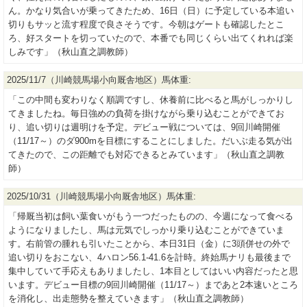
ん。かなり気合いが乗ってきたため、16日（日）に予定している本追い
切りもサッと流す程度で良さそうです。今朝はゲートも確認したとこ
ろ、好スタートを切っていたので、本番でも同じくらい出てくれれば楽
しみです」（秋山直之調教師）
2025/11/7（川崎競馬場小向厩舎地区）馬体重:
「この中間も変わりなく順調ですし、休養前に比べると馬がしっかりし
てきましたね。毎日強めの負荷を掛けながら乗り込むことができてお
り、追い切りは週明けを予定。デビュー戦については、9回川崎開催
（11/17～）のダ900mを目標にすることにしました。だいぶ走る気が出
てきたので、この距離でも対応できるとみています」（秋山直之調教
師）
2025/10/31（川崎競馬場小向厩舎地区）馬体重:
「帰厩当初は飼い葉食いがもう一つだったものの、今週になって食べる
ようになりましたし、馬は元気でしっかり乗り込むことができていま
す。右前管の腫れも引いたことから、本日31日（金）に3頭併せの外で
追い切りをおこない、4ハロン56.1-41.6を計時。終始馬ナリも最後まで
集中していて手応えもありましたし、1本目としてはいい内容だったと思
います。デビュー目標の9回川崎開催（11/17～）まであと2本速いところ
を消化し、出走態勢を整えていきます」（秋山直之調教師）