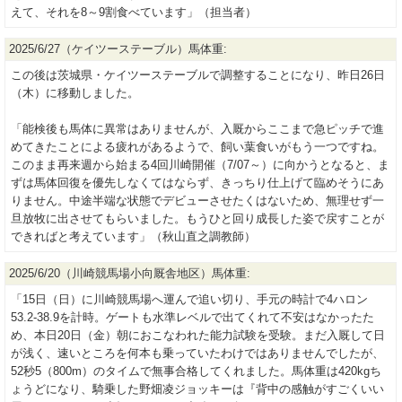
えて、それを8～9割食べています」（担当者）
2025/6/27（ケイツーステーブル）馬体重:
この後は茨城県・ケイツーステーブルで調整することになり、昨日26日
（木）に移動しました。
「能検後も馬体に異常はありませんが、入厩からここまで急ピッチで進
めてきたことによる疲れがあるようで、飼い葉食いがもう一つですね。
このまま再来週から始まる4回川崎開催（7/07～）に向かうとなると、ま
ずは馬体回復を優先しなくてはならず、きっちり仕上げて臨めそうにあ
りません。中途半端な状態でデビューさせたくはないため、無理せず一
旦放牧に出させてもらいました。もうひと回り成長した姿で戻すことが
できればと考えています」（秋山直之調教師）
2025/6/20（川崎競馬場小向厩舎地区）馬体重:
「15日（日）に川崎競馬場へ運んで追い切り、手元の時計で4ハロン
53.2-38.9を計時。ゲートも水準レベルで出てくれて不安はなかったた
め、本日20日（金）朝におこなわれた能力試験を受験。まだ入厩して日
が浅く、速いところを何本も乗っていたわけではありませんでしたが、
52秒5（800m）のタイムで無事合格してくれました。馬体重は420kgち
ょうどになり、騎乗した野畑凌ジョッキーは『背中の感触がすごくいい