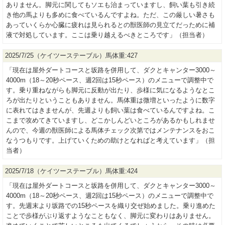
ありません。脚元に関してもソエも治まっていますし、飼い葉も引き続
き他の馬よりも多めに食べているんですよね。ただ、この厳しい暑さも
あっていくらか心臓に疲れは見られるとの獣医師の見立てだっために補
液で対処しています。ここは乗り越えるべきところです」（担当者）
2025/7/25（ケイツーステーブル）馬体重:427
「現在は屋外ダートコースと坂路を併用して、ダクとキャンター3000～
4000m（18～20秒ペース、週2回は15秒ペース）のメニューで調整中で
す。乗り重ねながらも脚元に反動が出たり、歩様に気になるようなとこ
ろが出たりということもありません。馬体重は微増といったように数字
に表れてはきませんが、先週よりも飼い葉は食べているんですよね。こ
こまで攻めてきていますし、どこかしんどいところがあるかもしれませ
んので、今週の獣医師による馬体チェック次第ではメンテナンスをおこ
なうつもりです。上げていくための助けとなればと考えています」（担
当者）
2025/7/18（ケイツーステーブル）馬体重:424
「現在は屋外ダートコースと坂路を併用して、ダクとキャンター3000～
4000m（18～20秒ペース、週2回は15秒ペース）のメニューで調整中で
す。先週末より坂路での15秒ペースを織り交ぜ始めました。乗り進めた
ことで歩様がぶり返すようなこともなく、脚元に変わりはありません。