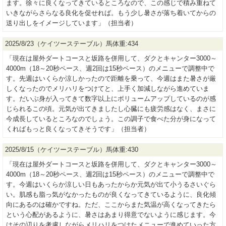
ます。徐々に良くなってきているところなので、この感じで積み重ねて
いきながらさらなる良化を促せれば。もう少し暑さが落ち着いてからの
送り出しをイメージしています」（担当者）
2025/8/23（ケイツーステーブル）馬体重:434
「現在は屋外ダートコースと坂路を併用して、ダクとキャンター3000～
4000m（18～20秒ペース、週2回は15秒ペース）のメニューで調整中で
す。先週はいくらか涼しかったので距離を乗って、今週はまた暑さが厳
しくなったのでメリハリをつけてと、上手く加減しながら進めていま
す。だいぶ身が入ってきて数字以上にボリュームアップしているのが感
じられるこの頃。元気が出てきましたし心臓にも疲労感はなく、まさに
今成長しているところなのでしょう。この調子で食べた分が身になって
くればもっと良くなってきそうです」（担当者）
2025/8/15（ケイツーステーブル）馬体重:430
「現在は屋外ダートコースと坂路を併用して、ダクとキャンター3000～
4000m（18～20秒ペース、週2回は15秒ペース）のメニューで調整中で
す。今週はいくらか涼しい日もあったからか元気が出て小うるさいぐら
い。肌感も脂っ気がなかったものが良くなってきているように、良化傾
向にあるのは確かですね。ただ、ここからまた気温が高くなってきたら
という心配があるように、暑さはあまり得意でないように感じます。今
はその辺りを考慮しながらメリハリをつけたメニューで進めていった方