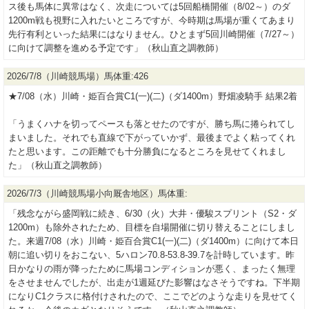
ス後も馬体に異常はなく、次走については5回船橋開催（8/02～）のダ
1200m戦も視野に入れたいところですが、今時期は馬場が重くてあまり
先行有利といった結果にはなりません。ひとまず5回川崎開催（7/27～）
に向けて調整を進める予定です」（秋山直之調教師）
2026/7/8（川崎競馬場）馬体重:426
★7/08（水）川崎・姫百合賞C1(一)(二)（ダ1400m）野畑凌騎手 結果2着
「うまくハナを切ってペースも落とせたのですが、勝ち馬に捲られてし
まいました。それでも直線で下がっていかず、最後までよく粘ってくれ
たと思います。この距離でも十分勝負になるところを見せてくれまし
た」（秋山直之調教師）
2026/7/3（川崎競馬場小向厩舎地区）馬体重:
「残念ながら盛岡戦に続き、6/30（火）大井・優駿スプリント（S2・ダ
1200m）も除外されたため、目標を自場開催に切り替えることにしまし
た。来週7/08（水）川崎・姫百合賞C1(一)(二)（ダ1400m）に向けて本日
朝に追い切りをおこない、5ハロン70.8-53.8-39.7を計時しています。昨
日かなりの雨が降ったために馬場コンディションが悪く、まったく無理
をさせませんでしたが、出走が1週延びた影響はなさそうですね。下半期
になりC1クラスに格付けされたので、ここでどのような走りを見せてく