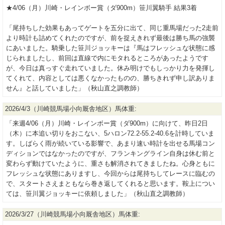
★4/06（月）川崎・レインボー賞（ダ900m）笹川翼騎手 結果3着
「尾持ちした効果もあってゲートを五分に出て、同じ重馬場だった2走前
より時計も詰めてくれたのですが、前を捉えきれず最後は勝ち馬の強襲
にあいました。騎乗した笹川ジョッキーは『馬はフレッシュな状態に感
じられましたし、前回は直線で内にモタれるところがあったようです
が、今日は真っすぐ走れていました。休み明けでもしっかり力を発揮し
てくれて、内容としては悪くなかったものの、勝ちきれず申し訳ありま
せん』と話していました」（秋山直之調教師）
2026/4/3（川崎競馬場小向厩舎地区）馬体重:
「来週4/06（月）川崎・レインボー賞（ダ900m）に向けて、昨日2日
（木）に本追い切りをおこない、5ハロン72.2-55.2-40.6を計時していま
す。しばらく雨が続いている影響で、あまり速い時計を出せる馬場コン
ディションではなかったのですが、フランキングライン自身は休む前と
変わらず動けていたように、重さも解消されてきましたね。心身ともに
フレッシュな状態にありますし、今回からは尾持ちしてレースに臨むの
で、スタートさえまともなら巻き返してくれると思います。鞍上につい
ては、笹川翼ジョッキーに依頼しました」（秋山直之調教師）
2026/3/27（川崎競馬場小向厩舎地区）馬体重: