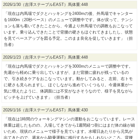
2026/1/30（吉澤ステーブルEAST）馬体重:448
「現在は内馬場でダクとハッキングを2400mの後、外馬場でキャンター
を1600m（20秒ペース）のメニューで調整中です。体が戻って、テンシ
ョンも落ち着いてきたことから、今週より外馬場での調教もおこなって
います。乗り込んできたことで背腰の硬さもほぐれてきましたし、状態
を見てペースアップを図る予定。このまま良化を促していきます」（担
当者）
2026/1/23（吉澤ステーブルEAST）馬体重:448
「現在は内馬場でダクとハッキングを3000mのメニューで調整中です。
先週から軽めに乗り出していますが、まだ背腰に疲れが残っているの
で、引き続きケアをおこなっています。動かしてみると、左前、右トモ
に硬さも見られますし、ほぐしながら進めていくつもり。今週体重が一
気に増えたように、体調面には不安がなさそうなので、様子を見ながら
ピッチを上げていきます」（担当者）
2026/1/16（吉澤ステーブルEAST）馬体重:430
「現在は1時間のウォーキングマシンの運動をおこなっています。レース
体重は超したものの、入場してきてから1週間経つ割にはまだ体の線が細
いため、現状のメニューで様子を見ています。水曜日あたりから元気が
出てきたので、週末から騎乗運動に移行するかもしれないところ。背腰