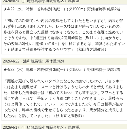
2026/4/24（川崎競馬場小向厩舎地区）馬体重:
★4/22（水）浦和・若駒特別 3歳(一)（ダ1500m）野畑凌騎手 結果2着
「初めての距離でいい内容の競馬をしてくれたと思いますが、結果が伴
わず申し訳ありませんでした。レース後はまだ跨ってはいないものの、
歩様を見ると目立った反動はなさそうなので、このまま在厩で進めてい
けそうですね。中2週空けて自場の2回川崎開催（5/11～）に向かうか、
その翌週の3回大井開催（5/18～）を目標にするかは、加算されたポイン
トも踏まえて番組を検討するつもりです」（秋山直之調教師）
2026/4/22（浦和競馬場）馬体重:424
★4/22（水）浦和・若駒特別 3歳(一)（ダ1500m）野畑凌騎手 結果2着
「距離が延びて競られてバタバタになるのは嫌でしたので、ジョッキー
にはあまり無理せず、スーッと行けるようならハナでと伝えてありまし
た。騎乗した野畑騎手は『初めての1500mでも道中は少しフワっとする
感じで逃げられて、手応えよく直線に向くことができました。最後もも
うひと脚使ってくれて、いいレースはできましたが、今日は相手が強か
ったです。昨年の能検で乗せてもらったときより、馬が随分と成長しま
したね』と話していました」（秋山直之調教師）
2026/4/17（川崎競馬場小向厩舎地区）馬体重: