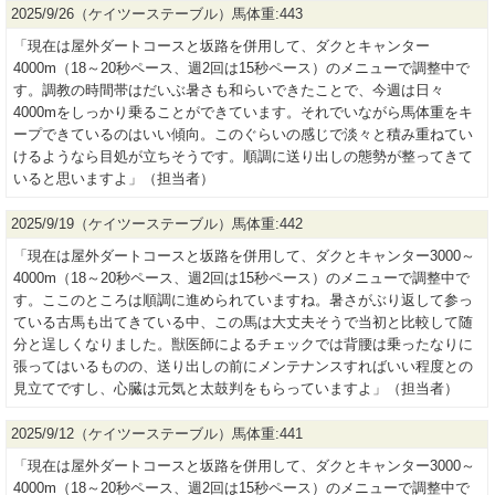
2025/9/26（ケイツーステーブル）馬体重:443
「現在は屋外ダートコースと坂路を併用して、ダクとキャンター
4000m（18～20秒ペース、週2回は15秒ペース）のメニューで調整中で
す。調教の時間帯はだいぶ暑さも和らいできたことで、今週は日々
4000mをしっかり乗ることができています。それでいながら馬体重をキ
ープできているのはいい傾向。このぐらいの感じで淡々と積み重ねてい
けるようなら目処が立ちそうです。順調に送り出しの態勢が整ってきて
いると思いますよ」（担当者）
2025/9/19（ケイツーステーブル）馬体重:442
「現在は屋外ダートコースと坂路を併用して、ダクとキャンター3000～
4000m（18～20秒ペース、週2回は15秒ペース）のメニューで調整中で
す。ここのところは順調に進められていますね。暑さがぶり返して参っ
ている古馬も出てきている中、この馬は大丈夫そうで当初と比較して随
分と逞しくなりました。獣医師によるチェックでは背腰は乗ったなりに
張ってはいるものの、送り出しの前にメンテナンスすればいい程度との
見立てですし、心臓は元気と太鼓判をもらっていますよ」（担当者）
2025/9/12（ケイツーステーブル）馬体重:441
「現在は屋外ダートコースと坂路を併用して、ダクとキャンター3000～
4000m（18～20秒ペース、週2回は15秒ペース）のメニューで調整中で