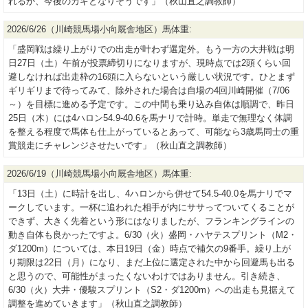
れるか、今後のカギとなりそうです」（秋山直之調教師）
2026/6/26（川崎競馬場小向厩舎地区）馬体重:
「盛岡戦は繰り上がりでの出走が叶わず選定外。もう一方の大井戦は明
日27日（土）午前が投票締切りになりますが、現時点では2頭くらい回
避しなければ出走枠の16頭に入らないという厳しい状況です。ひとまず
ギリギリまで待ってみて、除外された場合は自場の4回川崎開催（7/06
～）を目標に進める予定です。この中間も乗り込み自体は順調で、昨日
25日（木）には4ハロン54.9-40.6を馬ナリで計時。単走で無理なく体調
を整える程度で馬体も仕上がっているとあって、可能なら3歳馬同士の重
賞競走にチャレンジさせたいです」（秋山直之調教師）
2026/6/19（川崎競馬場小向厩舎地区）馬体重:
「13日（土）に時計を出し、4ハロンから併せて54.5-40.0を馬ナリでマ
ークしています。一杯に追われた相手が内にササってついてくることが
できず、大きく先着という形にはなりましたが、フランキングラインの
動き自体も良かったですよ。6/30（火）盛岡・ハヤテスプリント（M2・
ダ1200m）については、本日19日（金）時点で補欠の9番手。繰り上が
り期限は22日（月）になり、まだ上位に選定された中から回避馬も出る
と思うので、可能性がまったくないわけではありません。引き続き、
6/30（火）大井・優駿スプリント（S2・ダ1200m）への出走も見据えて
調整を進めていきます」（秋山直之調教師）