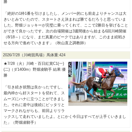
勝
「絶好の1枠1番を引けましたし、メンバー的にも前走よりチャンスは大
きいとみていたので、スタートさえ決まれば勝てるだろうと思っていま
した。野畑ジョッキーが完璧に乗ってくれて、ここで2勝目を挙げること
ができて良かったです。次の自場開催は3週間後から始まる6回川崎開催
（8/18～）になり、まだ真夏のピークではありますが、このまま続戦さ
せる方向で進めていきます」（秋山直之調教師）
2026/7/28（川崎競馬場）馬体重:424
★7/28（火）川崎・百日紅賞C1(一)
(二)（ダ1400m）野畑凌騎手 結果:優
勝
「引き続き状態は良かったですし、
最内枠から好スタートを切れて、ス
ムーズにハナに立つことができまし
た。それに道中は後続にピッタリと
マークされながらも、前回よりリラ
ックスして走れていましたよ。とにかく今日はすべてが上手くいきまし
た」（野畑凌騎手）