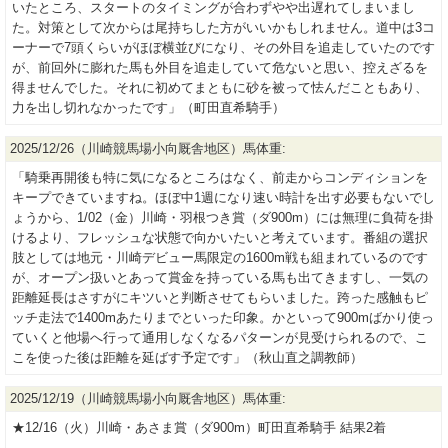
いたところ、スタートのタイミングが合わずやや出遅れてしまいまし
た。対策として次からは尾持ちした方がいいかもしれません。道中は3コ
ーナーで7頭くらいがほぼ横並びになり、その外目を追走していたのです
が、前回外に膨れた馬も外目を追走していて危ないと思い、控えざるを
得ませんでした。それに初めてまともに砂を被って怯んだこともあり、
力を出し切れなかったです」（町田直希騎手）
2025/12/26（川崎競馬場小向厩舎地区）馬体重:
「騎乗再開後も特に気になるところはなく、前走からコンディションを
キープできていますね。ほぼ中1週になり速い時計を出す必要もないでし
ょうから、1/02（金）川崎・羽根つき賞（ダ900m）には無理に負荷を掛
けるより、フレッシュな状態で向かいたいと考えています。番組の選択
肢としては地元・川崎デビュー馬限定の1600m戦も組まれているのです
が、オープン扱いとあって賞金を持っている馬も出てきますし、一気の
距離延長はさすがにキツいと判断させてもらいました。跨った感触もピ
ッチ走法で1400mあたりまでといった印象。かといって900mばかり使っ
ていくと他場へ行って通用しなくなるパターンが見受けられるので、こ
こを使った後は距離を延ばす予定です」（秋山直之調教師）
2025/12/19（川崎競馬場小向厩舎地区）馬体重:
★12/16（火）川崎・あさま賞（ダ900m）町田直希騎手 結果2着