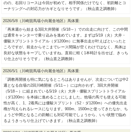
のの、右回りコースは今回が初めて。相手関係だけでなく、初距離とコ
ーナリングへの対応力がカギとなりそうです」（秋山直之調教師）
2026/5/8（川崎競馬場小向厩舎地区）馬体重:
「再来週から始まる3回大井開催（5/18～）での出走に向けて、この中間
は通常キャンターで乗り込みを進めています。まずは5/19（火）大井・
優駿スプリントトライアル（ダ1200m）に無事出走が叶えばといったと
ころですが、前走からそこまでレース間隔が空くわけではなく、馬体は
良好な状態をキープしていますね。直前に軽く1本時計を出せば、きっち
り仕上がりそうです」（秋山直之調教師）
2026/5/1（川崎競馬場小向厩舎地区）馬体重:
「調教再開後も特に気になるところはありませんが、次走については中2
週となる自場の2回川崎開催（5/11～）には向かわず、3回大井開催
（5/18～）に組まれている5/19（火）大井・優駿スプリントトライアル
（ダ1200m）を本線に進めることにしました。他場の馬でも使える可能
性が高く、1、2着馬には優駿スプリント（S2・ダ1200m）への優先出走
権が与えられるレースになります。900m、1500mと使ってきたなか、ち
ょうど中間となるこの距離にも対応可能でしょうから、いい状態で臨め
るようきっちり仕上げていきます」（秋山直之調教師）