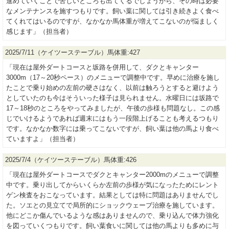
進めていくことで苦しいところも出てくるでしょうから、その時は必要
なメンテナンスを施すつもりです。飼い葉に関しては引き続きよく食べ
てくれてはいるのですが、なかなか馬体重が増えてこないのが悩ましく
感じます」（担当者）
2025/7/11（ケイツーステーブル）馬体重:427
「現在は屋外ダートコースと坂路を併用して、ダクとキャンター
3000m（17～20秒ペース）のメニューで調整中です。早めに治療を施し
たことで乗り始めの左前の硬さはなく、以前は触ろうとすると避けよう
としていたのも今はそういった様子は見られません。水曜日には坂路で
17～18秒のところをやってみましたが、午後の歩様も問題なし。この感
じでいけるようであれば週末にはもう一段階上げることも考えるつもり
です。なかなか数字には乗ってこないですが、飼い葉は他の馬より食べ
ていますよ」（担当者）
2025/7/4（ケイツーステーブル）馬体重:426
「現在は屋外ダートコースでダクとキャンター2000mのメニューで調整
中です。乗り出してからいくらか左前の歩様が気になったためにレント
ゲン検査をおこなっています。結果としては特に問題はありませんでし
た。ソエとの見立てで局所的にショックウェーブ治療を施しています。
他にどこか傷んでいるような感はありませんので、乗り込んで体力強化
を図っていくつもりです。飼い葉食いに関しては他の馬よりも多めに与