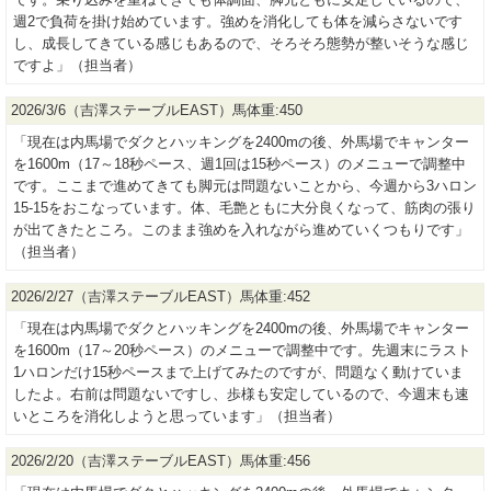
週2で負荷を掛け始めています。強めを消化しても体を減らさないです
し、成長してきている感じもあるので、そろそろ態勢が整いそうな感じ
ですよ」（担当者）
2026/3/6（吉澤ステーブルEAST）馬体重:450
「現在は内馬場でダクとハッキングを2400mの後、外馬場でキャンター
を1600m（17～18秒ペース、週1回は15秒ペース）のメニューで調整中
です。ここまで進めてきても脚元は問題ないことから、今週から3ハロン
15-15をおこなっています。体、毛艶ともに大分良くなって、筋肉の張り
が出てきたところ。このまま強めを入れながら進めていくつもりです」
（担当者）
2026/2/27（吉澤ステーブルEAST）馬体重:452
「現在は内馬場でダクとハッキングを2400mの後、外馬場でキャンター
を1600m（17～20秒ペース）のメニューで調整中です。先週末にラスト
1ハロンだけ15秒ペースまで上げてみたのですが、問題なく動けていま
したよ。右前は問題ないですし、歩様も安定しているので、今週末も速
いところを消化しようと思っています」（担当者）
2026/2/20（吉澤ステーブルEAST）馬体重:456