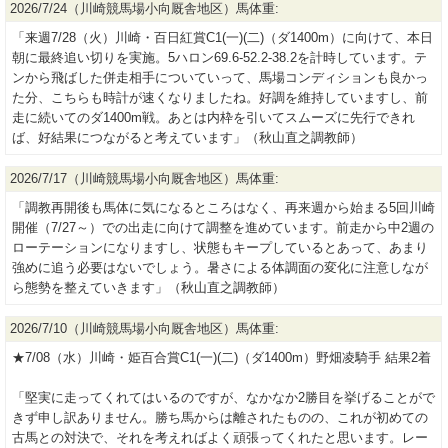
2026/7/24（川崎競馬場小向厩舎地区）馬体重:
「来週7/28（火）川崎・百日紅賞C1(一)(二)（ダ1400m）に向けて、本日
朝に最終追い切りを実施。5ハロン69.6-52.2-38.2を計時しています。テ
ンから飛ばした併走相手についていって、馬場コンディションも良かっ
た分、こちらも時計が速くなりましたね。好調を維持していますし、前
走に続いてのダ1400m戦。あとは内枠を引いてスムーズに先行できれ
ば、好結果につながると考えています」（秋山直之調教師）
2026/7/17（川崎競馬場小向厩舎地区）馬体重:
「調教再開後も馬体に気になるところはなく、再来週から始まる5回川崎
開催（7/27～）での出走に向けて調整を進めています。前走から中2週の
ローテーションになりますし、状態もキープしているとあって、あまり
強めに追う必要はないでしょう。暑さによる体調面の変化に注意しなが
ら態勢を整えていきます」（秋山直之調教師）
2026/7/10（川崎競馬場小向厩舎地区）馬体重:
★7/08（水）川崎・姫百合賞C1(一)(二)（ダ1400m）野畑凌騎手 結果2着
「堅実に走ってくれてはいるのですが、なかなか2勝目を挙げることがで
きず申し訳ありません。勝ち馬からは離されたものの、これが初めての
古馬との対決で、それを考えればよく頑張ってくれたと思います。レー