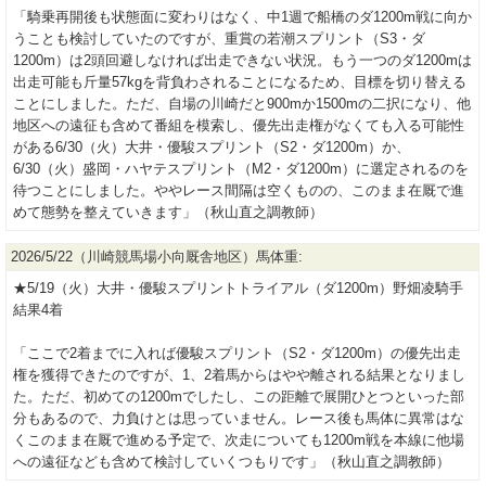
「騎乗再開後も状態面に変わりはなく、中1週で船橋のダ1200m戦に向か
うことも検討していたのですが、重賞の若潮スプリント（S3・ダ
1200m）は2頭回避しなければ出走できない状況。もう一つのダ1200mは
出走可能も斤量57kgを背負わされることになるため、目標を切り替える
ことにしました。ただ、自場の川崎だと900mか1500mの二択になり、他
地区への遠征も含めて番組を模索し、優先出走権がなくても入る可能性
がある6/30（火）大井・優駿スプリント（S2・ダ1200m）か、
6/30（火）盛岡・ハヤテスプリント（M2・ダ1200m）に選定されるのを
待つことにしました。ややレース間隔は空くものの、このまま在厩で進
めて態勢を整えていきます」（秋山直之調教師）
2026/5/22（川崎競馬場小向厩舎地区）馬体重:
★5/19（火）大井・優駿スプリントトライアル（ダ1200m）野畑凌騎手
結果4着
「ここで2着までに入れば優駿スプリント（S2・ダ1200m）の優先出走
権を獲得できたのですが、1、2着馬からはやや離される結果となりまし
た。ただ、初めての1200mでしたし、この距離で展開ひとつといった部
分もあるので、力負けとは思っていません。レース後も馬体に異常はな
くこのまま在厩で進める予定で、次走についても1200m戦を本線に他場
への遠征なども含めて検討していくつもりです」（秋山直之調教師）