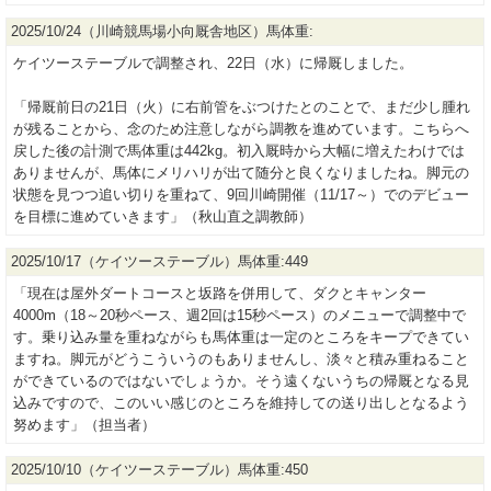
2025/10/24（川崎競馬場小向厩舎地区）馬体重:
ケイツーステーブルで調整され、22日（水）に帰厩しました。
「帰厩前日の21日（火）に右前管をぶつけたとのことで、まだ少し腫れ
が残ることから、念のため注意しながら調教を進めています。こちらへ
戻した後の計測で馬体重は442kg。初入厩時から大幅に増えたわけでは
ありませんが、馬体にメリハリが出て随分と良くなりましたね。脚元の
状態を見つつ追い切りを重ねて、9回川崎開催（11/17～）でのデビュー
を目標に進めていきます」（秋山直之調教師）
2025/10/17（ケイツーステーブル）馬体重:449
「現在は屋外ダートコースと坂路を併用して、ダクとキャンター
4000m（18～20秒ペース、週2回は15秒ペース）のメニューで調整中で
す。乗り込み量を重ねながらも馬体重は一定のところをキープできてい
ますね。脚元がどうこういうのもありませんし、淡々と積み重ねること
ができているのではないでしょうか。そう遠くないうちの帰厩となる見
込みですので、このいい感じのところを維持しての送り出しとなるよう
努めます」（担当者）
2025/10/10（ケイツーステーブル）馬体重:450