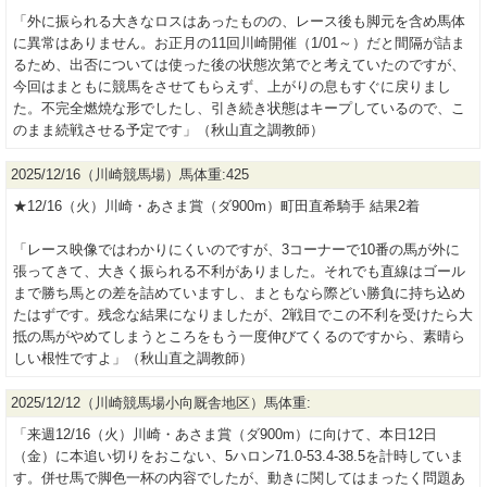
「外に振られる大きなロスはあったものの、レース後も脚元を含め馬体
に異常はありません。お正月の11回川崎開催（1/01～）だと間隔が詰ま
るため、出否については使った後の状態次第でと考えていたのですが、
今回はまともに競馬をさせてもらえず、上がりの息もすぐに戻りまし
た。不完全燃焼な形でしたし、引き続き状態はキープしているので、こ
のまま続戦させる予定です」（秋山直之調教師）
2025/12/16（川崎競馬場）馬体重:425
★12/16（火）川崎・あさま賞（ダ900m）町田直希騎手 結果2着
「レース映像ではわかりにくいのですが、3コーナーで10番の馬が外に
張ってきて、大きく振られる不利がありました。それでも直線はゴール
まで勝ち馬との差を詰めていますし、まともなら際どい勝負に持ち込め
たはずです。残念な結果になりましたが、2戦目でこの不利を受けたら大
抵の馬がやめてしまうところをもう一度伸びてくるのですから、素晴ら
しい根性ですよ」（秋山直之調教師）
2025/12/12（川崎競馬場小向厩舎地区）馬体重:
「来週12/16（火）川崎・あさま賞（ダ900m）に向けて、本日12日
（金）に本追い切りをおこない、5ハロン71.0-53.4-38.5を計時していま
す。併せ馬で脚色一杯の内容でしたが、動きに関してはまったく問題あ