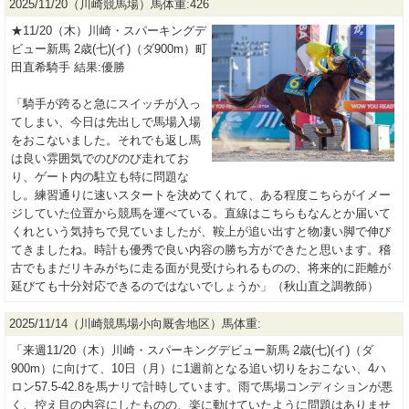
2025/11/20（川崎競馬場）馬体重:426
★11/20（木）川崎・スパーキングデ
ビュー新馬 2歳(七)(イ)（ダ900m）町
田直希騎手 結果:優勝
「騎手が跨ると急にスイッチが入っ
てしまい、今日は先出しで馬場入場
をおこないました。それでも返し馬
は良い雰囲気でのびのび走れてお
り、ゲート内の駐立も特に問題な
し。練習通りに速いスタートを決めてくれて、ある程度こちらがイメー
ジしていた位置から競馬を運べている。直線はこちらもなんとか届いて
くれという気持ちで見ていましたが、鞍上が追い出すと物凄い脚で伸び
てきましたね。時計も優秀で良い内容の勝ち方ができたと思います。稽
古でもまだリキみがちに走る面が見受けられるものの、将来的に距離が
延びても十分対応できるのではないでしょうか」（秋山直之調教師）
2025/11/14（川崎競馬場小向厩舎地区）馬体重:
「来週11/20（木）川崎・スパーキングデビュー新馬 2歳(七)(イ)（ダ
900m）に向けて、10日（月）に1週前となる追い切りをおこない、4ハ
ロン57.5-42.8を馬ナリで計時しています。雨で馬場コンディションが悪
く、控え目の内容にしたものの、楽に動けていたように問題はありませ