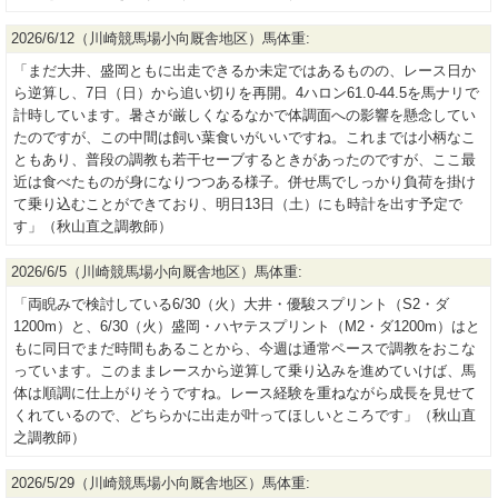
2026/6/12（川崎競馬場小向厩舎地区）馬体重:
「まだ大井、盛岡ともに出走できるか未定ではあるものの、レース日か
ら逆算し、7日（日）から追い切りを再開。4ハロン61.0-44.5を馬ナリで
計時しています。暑さが厳しくなるなかで体調面への影響を懸念してい
たのですが、この中間は飼い葉食いがいいですね。これまでは小柄なこ
ともあり、普段の調教も若干セーブするときがあったのですが、ここ最
近は食べたものが身になりつつある様子。併せ馬でしっかり負荷を掛け
て乗り込むことができており、明日13日（土）にも時計を出す予定で
す」（秋山直之調教師）
2026/6/5（川崎競馬場小向厩舎地区）馬体重:
「両睨みで検討している6/30（火）大井・優駿スプリント（S2・ダ
1200m）と、6/30（火）盛岡・ハヤテスプリント（M2・ダ1200m）はと
もに同日でまだ時間もあることから、今週は通常ペースで調教をおこな
っています。このままレースから逆算して乗り込みを進めていけば、馬
体は順調に仕上がりそうですね。レース経験を重ねながら成長を見せて
くれているので、どちらかに出走が叶ってほしいところです」（秋山直
之調教師）
2026/5/29（川崎競馬場小向厩舎地区）馬体重: