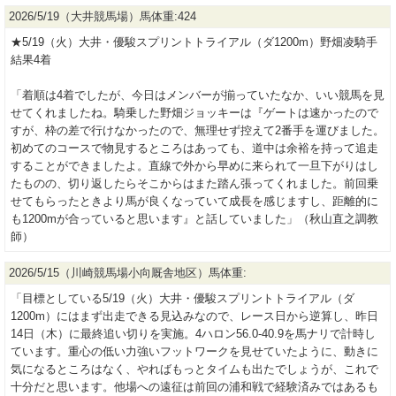
2026/5/19（大井競馬場）馬体重:424
★5/19（火）大井・優駿スプリントトライアル（ダ1200m）野畑凌騎手
結果4着
「着順は4着でしたが、今日はメンバーが揃っていたなか、いい競馬を見
せてくれましたね。騎乗した野畑ジョッキーは『ゲートは速かったので
すが、枠の差で行けなかったので、無理せず控えて2番手を運びました。
初めてのコースで物見するところはあっても、道中は余裕を持って追走
することができましたよ。直線で外から早めに来られて一旦下がりはし
たものの、切り返したらそこからはまた踏ん張ってくれました。前回乗
せてもらったときより馬が良くなっていて成長を感じますし、距離的に
も1200mが合っていると思います』と話していました」（秋山直之調教
師）
2026/5/15（川崎競馬場小向厩舎地区）馬体重:
「目標としている5/19（火）大井・優駿スプリントトライアル（ダ
1200m）にはまず出走できる見込みなので、レース日から逆算し、昨日
14日（木）に最終追い切りを実施。4ハロン56.0-40.9を馬ナリで計時し
ています。重心の低い力強いフットワークを見せていたように、動きに
気になるところはなく、やればもっとタイムも出たでしょうが、これで
十分だと思います。他場への遠征は前回の浦和戦で経験済みではあるも