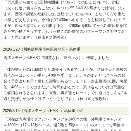
「再来週から始まる1回川崎開催（4/06～）での出走に向けて、24日
（火）に追い切りをおこない、4ハロン55.3-40.2を馬ナリで計時してい
ます。普段の調教の感触以上には動けていたものの、まだいくらか重た
い感じがありますね。今回はダ1400mへ向かうことも検討していたので
すが、現状の息遣いから判断すると、ダ900mを叩いてから距離延長を試
みた方が良さそうです。もう一度この距離でのパフォーマンスを見てみ
ようと思います」（秋山直之調教師）
2026/3/20（川崎競馬場小向厩舎地区）馬体重:
吉澤ステーブルEASTで調整され、18日（水）に帰厩しました。
「体が増えたのは3歳になり成長分もあるでしょうが、昨日今日と調教の
様子からはいくらか重たい印象を受けました。そのあたりはこちらの都
合で予定よりも早く戻した影響があるでしょうし、次走目標の1回川崎開
催（4/06～）まではまだ少し時間もあるので、乗り込んでいけば問題な
く解消されると思います。来週、再来週とレースまでに速いところを2本
織り交ぜながら仕上げていくつもりです」（秋山直之調教師）
2026/3/13（吉澤ステーブルEAST）馬体重:452
「現在は内馬場でダクとハッキングを2400mの後、外馬場でキャンター
を1600m（17～18秒ペース、週2回は15秒ペース）のメニューで調整中
です。乗り込みを重ねてきても体調面、脚元ともに安定しているので、