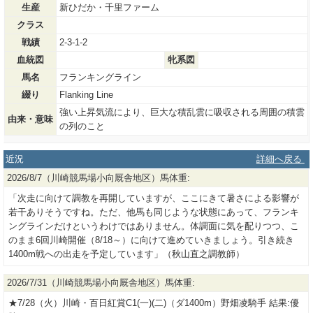
生産
新ひだか・千里ファーム
クラス
戦績
2-3-1-2
血統図
牝系図
馬名
フランキングライン
綴り
Flanking Line
強い上昇気流により、巨大な積乱雲に吸収される周囲の積雲
由来・意味
の列のこと
近況
詳細へ戻る
2026/8/7（川崎競馬場小向厩舎地区）馬体重:
「次走に向けて調教を再開していますが、ここにきて暑さによる影響が
若干ありそうですね。ただ、他馬も同じような状態にあって、フランキ
ングラインだけというわけではありません。体調面に気を配りつつ、こ
のまま6回川崎開催（8/18～）に向けて進めていきましょう。引き続き
1400m戦への出走を予定しています」（秋山直之調教師）
2026/7/31（川崎競馬場小向厩舎地区）馬体重:
★7/28（火）川崎・百日紅賞C1(一)(二)（ダ1400m）野畑凌騎手 結果:優