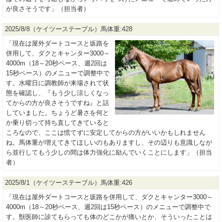
が良さそうです」（担当者）
2025/8/8（ケイツーステーブル）馬体重:428
「現在は屋外ダートコースと坂路を
併用して、ダクとキャンター3000～
4000m（18～20秒ペース、週2回は
15秒ペース）のメニューで調整中で
す。水曜日に調教師が来場されて状
態を確認し、『もう少し涼しくなっ
てからの方が良さそうですね』と話
していました。ちょうど暑さを何と
か乗り切って持ち直してきていると
ころなので、ここは慌てずに安定してからの方がいいかもしれません
ね。馬体重が増えてきてほしいのもありますし、その辺りも意識しなが
ら並行してもう少しの間は体力強化に励んでいくことにします」（担当
者）
2025/8/1（ケイツーステーブル）馬体重:426
「現在は屋外ダートコースと坂路を併用して、ダクとキャンター3000～
4000m（18～20秒ペース、週2回は15秒ペース）のメニューで調整中で
す。獣医師に診てもらっても体のどこかが痛いとか、そういったことは