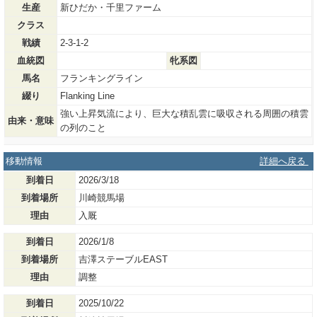
生産
新ひだか・千里ファーム
クラス
戦績
2-3-1-2
血統図
牝系図
馬名
フランキングライン
綴り
Flanking Line
強い上昇気流により、巨大な積乱雲に吸収される周囲の積雲
由来・意味
の列のこと
移動情報
詳細へ戻る
到着日
2026/3/18
到着場所
川崎競馬場
理由
入厩
到着日
2026/1/8
到着場所
吉澤ステーブルEAST
理由
調整
到着日
2025/10/22