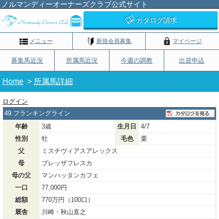
ノルマンディーオーナーズクラブ公式サイト
カタログ請求
メニュー
新規会員募集
マイページ
募集馬近況
所属馬近況
今週の調教
出資申込
Home
>
所属馬詳細
ログイン
49.フランキングライン
年齢
3歳
生月日
4/7
性別
牡
毛色
栗
父
ミスチヴィアスアレックス
母
ブレッザフレスカ
母の父
マンハッタンカフェ
一口
77,000円
総額
770万円（100口）
厩舎
川崎・秋山直之