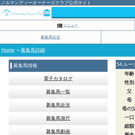
ノルマンディーオーナーズクラブ公式サイト
メニュー
募集馬近況
Home
>
募集馬詳細
54.ル
募集馬情報
年齢
電子カタログ
性別
父
募集馬一覧
母
募集馬近況
母の
一口
募集馬測尺
総額
募集馬動画
厩舎