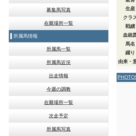
生産
募集馬写真
クラ
在厩場所一覧
戦績
血統
所属馬情報
馬名
所属馬一覧
綴り
由来・
所属馬近況
出走情報
PHOTO
今週の調教
在厩場所一覧
次走予定
所属馬写真