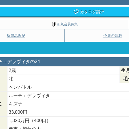
カタログ請求
新規会員募集
所属馬近況
今週の調教
ーチェデラヴィタの24
2歳
生
牝
毛
ベンバトル
ルーチェデラヴィタ
父
キズナ
33,000円
1,320万円（400口）
栗東・加藤公太