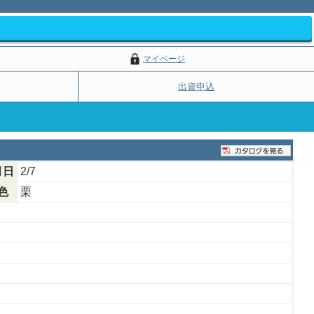
マイページ
出資申込
月日
2/7
色
栗