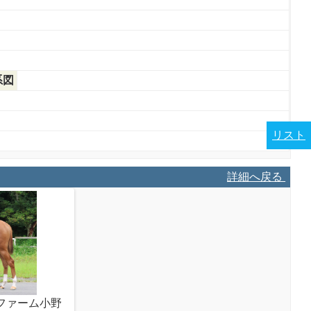
系図
リスト
詳細へ戻る
ーファーム小野
2026/6/26（ノルマンディーファーム小野
202