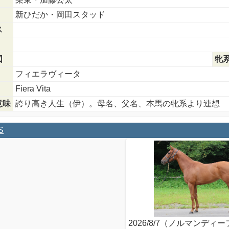
新ひだか・岡田スタッド
ス
図
牝
フィエラヴィータ
Fiera Vita
意味
誇り高き人生（伊）。母名、父名、本馬の牝系より連想
S
2026/8/7（ノルマンディ