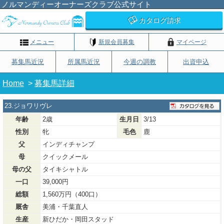
ノルマンディーオーナーズクラブ公式サイト
カタログ請求
メニュー
新規会員募集
マイページ
募集馬近況
所属馬近況
今週の調教
出資申込
Home
>
募集馬詳細
23.ジョワリヴレ
年齢
2歳
生月日
3/13
性別
牝
毛色
鹿
父
インディチャンプ
母
クイックメール
母の父
タイキシャトル
一口
39,000円
総額
1,560万円（400口）
厩舎
美浦・千葉直人
生産
新ひだか・岡田スタッド