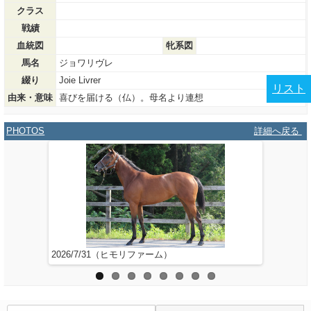
クラス
戦績
血統図
牝系図
馬名
ジョワリヴレ
綴り
Joie Livrer
リスト
由来・意味
喜びを届ける（仏）。母名より連想
PHOTOS
詳細へ戻る
2026/7/31（ヒモリファーム）
2026/6/