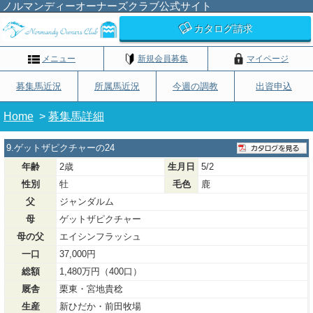
ノルマンディーオーナーズクラブ公式サイト
カタログ請求
メニュー
新規会員募集
マイページ
募集馬近況
所属馬近況
今週の調教
出資申込
Home
>
募集馬詳細
9.ゲットザピクチャーの24
年齢
2歳
生月日
5/2
性別
牡
毛色
鹿
父
ジャンダルム
母
ゲットザピクチャー
母の父
エイシンフラッシュ
一口
37,000円
総額
1,480万円（400口）
厩舎
栗東・宮地貴稔
生産
新ひだか・前田牧場