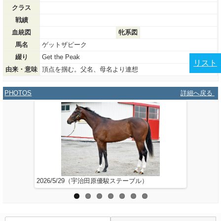
クラス
戦績
血統図
牝系図
馬名
ゲットザピーク
綴り
Get the Peak
リスト
由来・意味
頂点を掴む。父名、母名より連想
PHOTOS
詳細へ戻る
2026/5/29（宇治田原優駿ステーブル）
2026/4/