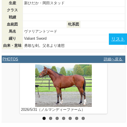
生産
新ひだか・岡田スタッド
クラス
戦績
血統図
牝系図
馬名
ヴァリアントソード
綴り
Valiant Sword
リスト
由来・意味
勇敢な剣。父名より連想
PHOTOS
詳細へ戻る
2026/5/31（ノルマンディーファーム）
2026/4/