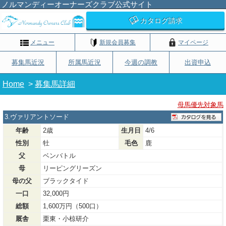
ノルマンディーオーナーズクラブ公式サイト
カタログ請求
メニュー
新規会員募集
マイページ
募集馬近況
所属馬近況
今週の調教
出資申込
Home
>
募集馬詳細
母馬優先対象馬
3.ヴァリアントソード
年齢
2歳
生月日
4/6
性別
牡
毛色
鹿
父
ベンバトル
母
リーピングリーズン
母の父
ブラックタイド
一口
32,000円
総額
1,600万円（500口）
厩舎
栗東・小椋研介