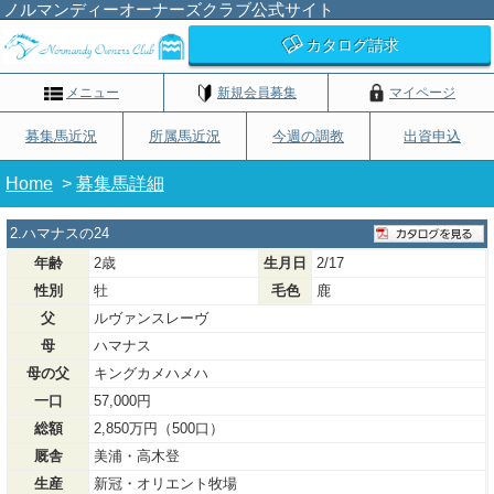
ノルマンディーオーナーズクラブ公式サイト
カタログ請求
メニュー
新規会員募集
マイページ
募集馬近況
所属馬近況
今週の調教
出資申込
Home
>
募集馬詳細
2.ハマナスの24
年齢
2歳
生月日
2/17
性別
牡
毛色
鹿
父
ルヴァンスレーヴ
母
ハマナス
母の父
キングカメハメハ
一口
57,000円
総額
2,850万円（500口）
厩舎
美浦・高木登
生産
新冠・オリエント牧場