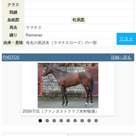
クラス
戦績
血統図
牝系図
馬名
ラマナス
綴り
Ramanas
リスト
由来・意味
母名の英語名（ラマナスローズ）の一部
PHOTOS
詳細へ戻る
2026/7/31（ファンタストクラブ木村牧場）
2026/6/