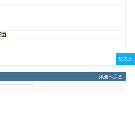
系図
リスト
詳細へ戻る