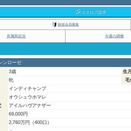
カタログ請求
新規会員募集
所属馬近況
今週の調教
ーレンローゼ
3歳
生
牝
毛
インディチャンプ
オウシュウホマレ
父
アイルハヴアナザー
69,000円
2,760万円（400口）
・