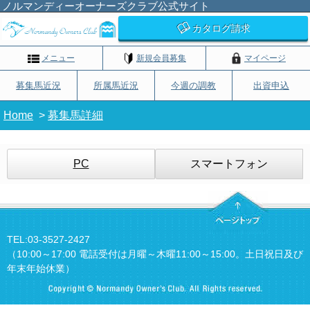
ノルマンディーオーナーズクラブ公式サイト
カタログ請求
メニュー
新規会員募集
マイページ
募集馬近況
所属馬近況
今週の調教
出資申込
Home
>
募集馬詳細
PC
スマートフォン
TEL:03-3527-2427
（10:00～17:00 電話受付は月曜～木曜11:00～15:00。土日祝日及び
年末年始休業）