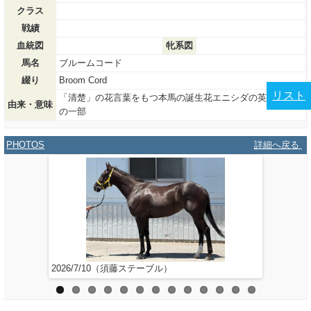
クラス
戦績
血統図
牝系図
馬名
ブルームコード
綴り
Broom Cord
リスト
「清楚」の花言葉をもつ本馬の誕生花エニシダの英名＋母名
由来・意味
の一部
PHOTOS
詳細へ戻る
2026/7/10（須藤ステーブル）
2026/5/