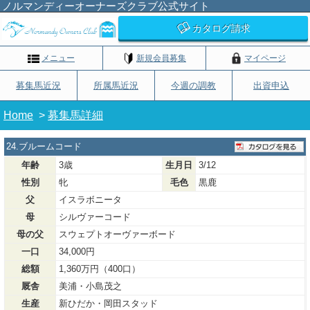
ノルマンディーオーナーズクラブ公式サイト
カタログ請求
メニュー
新規会員募集
マイページ
募集馬近況
所属馬近況
今週の調教
出資申込
Home
>
募集馬詳細
24.ブルームコード
年齢
3歳
生月日
3/12
性別
牝
毛色
黒鹿
父
イスラボニータ
母
シルヴァーコード
母の父
スウェプトオーヴァーボード
一口
34,000円
総額
1,360万円（400口）
厩舎
美浦・小島茂之
生産
新ひだか・岡田スタッド