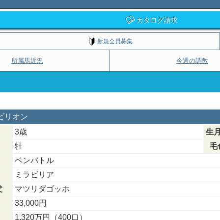
カタログ請求
新規会員募集
所属馬近況
今週の調教
ラビリオン
3歳
生
牡
毛
ベンバトル
ミラビリア
父
マツリダゴッホ
33,000円
1,320万円（400口）