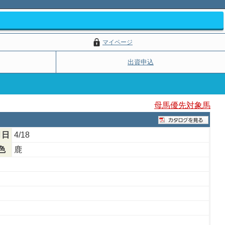
マイページ
出資申込
母馬優先対象馬
月日
4/18
色
鹿