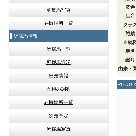
厩舎
募集馬写真
生産
在厩場所一覧
クラ
戦績
所属馬情報
血統
所属馬一覧
馬名
綴り
所属馬近況
由来・
出走情報
PHOTO
今週の調教
在厩場所一覧
次走予定
所属馬写真