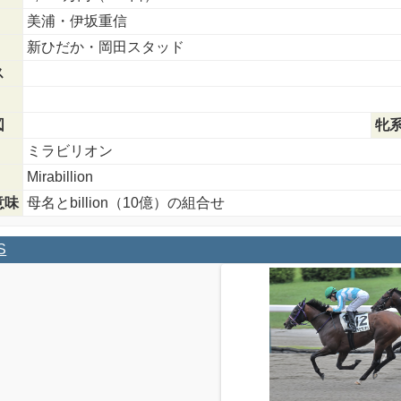
美浦・伊坂重信
新ひだか・岡田スタッド
ス
図
牝
ミラビリオン
Mirabillion
意味
母名とbillion（10億）の組合せ
S