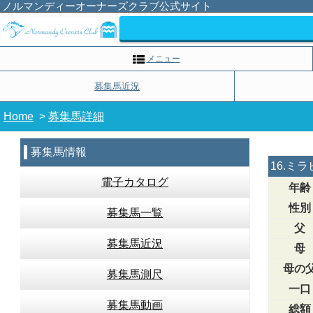
ノルマンディーオーナーズクラブ公式サイト
メニュー
募集馬近況
Home
>
募集馬詳細
募集馬情報
16.ミ
電子カタログ
年齢
性別
募集馬一覧
父
募集馬近況
母
母の
募集馬測尺
一口
募集馬動画
総額