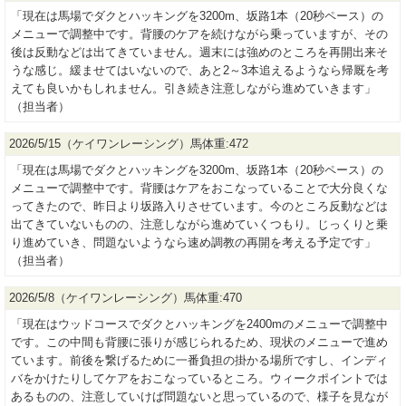
「現在は馬場でダクとハッキングを3200m、坂路1本（20秒ペース）の
メニューで調整中です。背腰のケアを続けながら乗っていますが、その
後は反動などは出てきていません。週末には強めのところを再開出来そ
うな感じ。緩ませてはいないので、あと2～3本追えるようなら帰厩を考
えても良いかもしれません。引き続き注意しながら進めていきます」
（担当者）
2026/5/15（ケイワンレーシング）馬体重:472
「現在は馬場でダクとハッキングを3200m、坂路1本（20秒ペース）の
メニューで調整中です。背腰はケアをおこなっていることで大分良くな
ってきたので、昨日より坂路入りさせています。今のところ反動などは
出てきていないものの、注意しながら進めていくつもり。じっくりと乗
り進めていき、問題ないようなら速め調教の再開を考える予定です」
（担当者）
2026/5/8（ケイワンレーシング）馬体重:470
「現在はウッドコースでダクとハッキングを2400mのメニューで調整中
です。この中間も背腰に張りが感じられるため、現状のメニューで進め
ています。前後を繋げるために一番負担の掛かる場所ですし、インディ
バをかけたりしてケアをおこなっているところ。ウィークポイントでは
あるものの、注意していけば問題ないと思っているので、様子を見なが