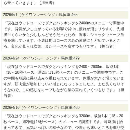
ら乗っていきます」（担当者）
2026/5/1（ケイワンレーシング）馬体重:465
「現在はウッドコースでダクとハッキングを2400mのメニューで調整中
です。背骨が少し曲がっている影響で背中に疲れが溜まりやすく、先週
後半くらいから少ししんどそうだったため、週末にショックウェーブ治
療を施しています。今週は周回コースのみの運動にとどめているとこ
ろ。良化が見られ次第、またペースを戻すつもりです」（担当者）
2026/4/24（ケイワンレーシング）馬体重:479
「現在はウッドコースでダクとハッキングを2400～2600m、坂路1本
（18～20秒ペース、週2回は15秒ペース）のメニューで調整中です。こ
の中間も順調に乗り込みを重ねられています。体重が大きく増えていま
すが、筋肉量が増加していい感じになってきましたよ。まだ良くなりそ
うなので、この感じをキープしながら積み重ねていくつもりです」（担
当者）
2026/4/10（ケイワンレーシング）馬体重:469
「現在はウッドコースでダクとハッキングを3200m、坂路1本（18～20
秒ペース、週2回は15秒ペース）のメニューで調整中です。蕁麻疹は治
まってきて、元気いっぱいの様子なので、今週から速いところを織り交