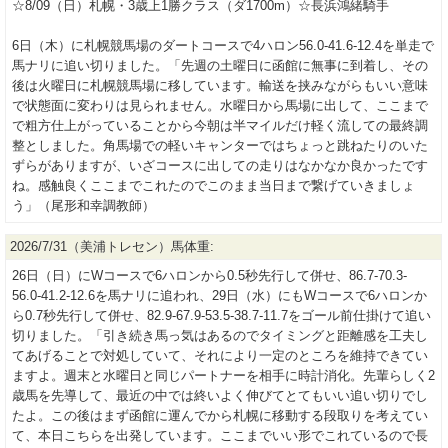
☆8/09（日）札幌・3歳上1勝クラス（ダ1700m）☆長浜鴻緒騎手
6日（木）に札幌競馬場のダートコースで4ハロン56.0-41.6-12.4を単走で
馬ナリに追い切りました。「先週の土曜日に函館に無事に到着し、その
後は火曜日に札幌競馬場に移しています。輸送を挟みながらもいい意味
で状態面に変わりは見られません。水曜日から馬場に出して、ここまで
で粗方仕上がっていることから今朝は半マイルだけ軽く流しての最終調
整としました。角馬場での軽いキャンターではちょっと跳ねたりのいた
ずらがありますが、いざコースに出しての走りはなかなか良かったです
ね。感触良くここまでこれたのでこのまま当日まで繋げていきましょ
う」（尾形和幸調教師）
2026/7/31（美浦トレセン）馬体重:
26日（日）にWコースで6ハロンから0.5秒先行して併せ、86.7-70.3-
56.0-41.2-12.6を馬ナリに追われ、29日（水）にもWコースで6ハロンか
ら0.7秒先行して併せ、82.9-67.9-53.5-38.7-11.7をゴール前仕掛けて追い
切りました。「引き続き馬っ気はあるのでタイミングと距離感を工夫し
てあげることで対処していて、それにより一定のところを維持できてい
ますよ。週末と水曜日と同じパートナーを相手に時計消化。先輩らしく2
歳馬を先導して、最近の中では終いよく伸びてとてもいい追い切りでし
たよ。この後はまず函館に運んでから札幌に移動する段取りを考えてい
て、本日こちらを出発しています。ここまでいい形でこれているので長