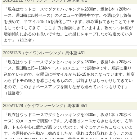
2025/12/12（ケイワンレーシング）馬体重:472
「現在はウッドコースでダクとハッキングを2800m、坂路1本（20秒ペ
ース、週1回は15秒ペース）のメニューで調整中です。今週は少し負荷
を強めて、半マイル15-15を消化しています。積み重ねてきたことでトモ
もしっかりしてきて、ここまでは順調にきていますよ。攻めつつ体重が
増加傾向にあるのも良いですね。この感じをキープしながら進めていき
ます」（担当者）
2025/12/5（ケイワンレーシング）馬体重:461
「現在はウッドコースでダクとハッキングを2800m、坂路1本（20秒ペ
ース、週1回は15～16秒ペース）のメニューで調整中です。順調に乗り
込めているので、火曜日に半マイルから16-15をおこなっています。相変
わらずトモの緩さを感じさせるものの、以前よりはしっかりしてきてい
るので、このままペースアップを図りながら進めていくつもりです」
（担当者）
2025/11/28（ケイワンレーシング）馬体重:451
「現在はウッドコースでダクとハッキングを2800m、坂路1本（20秒ペ
ース）のメニューで調整中です。入場後はレースからきたものか、右半
身、トモを中心に疲れが残っていたので、すぐにケアをおこなっていま
す。今週軽めから動かし始めましたが、疲れは大分取れたよう。このま