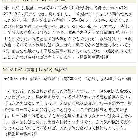
5日（水）に坂路コースで4ハロンから0.7秒先行して併せ、55.7-40.8-
26.7-13.2を馬ナリに追い切りました。「今週のレースという可能性もあ
ったので、中一週での出走を考慮して55-40イメージでおこないました。
逃げる格好で後ろから突かれる形だとなかなか良かったですよ。時計と
しては大きな変わりはないものの、調教の内容としては前進を感じられ
るものでした。状態としては今週からでもでしたが、福島はけっこう混
み合っていてそう簡単にはいきません。東京であれば出走しやすいです
が、前走の感触からも平坦の福島が好ましいですよね。来週あたりで出
走にこぎつけられればと考えています」（尾形和幸調教師）
2025/10/31（美浦トレセン）馬体重:
★10/25（土）新潟・2歳未勝利（芝1800m）◇永島まなみ騎手 結果7着
「ハナに行ったのは好判断だったと思いますし、ペースの刻み方含めて
いい逃げでした。馬体重も増やして着差も詰めてと着実な前進を見せて
くれたのではないでしょうか。とはいえ現状はまだパワー不足です。坂
のないコースがいいに越したことはなく、この後は福島と考えていま
す。レース後の状態としても脚元を痛めるようなダメージはありません
し、基本的にはこのまま出走を目指すつもりです。ふと気が抜けてガタ
ッとくるようなことがあれば、また状態に合わせて検討しましょう」
（尾形和幸調教師）