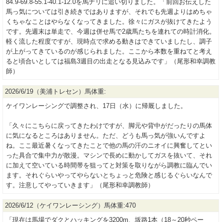
84.9-69.8-55.1-40.1-12.0を馬ナリに追い切りました。「前回お伝えした
馬っ気については引き続きではありますが、それでも先週よりはめちゃ
くちゃなことはやらなくなってきました。徐々にガスが抜けてきたよう
です。先週末は単走で、今週は併せ馬で2歳馬たちを連れての時計消化。
軽く流した程度ですが、現時点で求める動きはできていましたし、調子
が上がってきているのが感じられました。ここから本数を重ねてと考え
ると頃合いとしては福島3週目の出走となる見込みです」（尾形和幸調教
師）
2026/6/19（美浦トレセン）馬体重:
ケイワンレーシングで調整され、17日（水）に帰厩しました。
「久々にこちらに戻ってきたわけですが、脚元や背中がだったりの馬体
に気になるところはありません。ただ、どうも馬っ気が強いんですよ
ね。ここ最近暑くなってきたことで他の馬の汗のニオイに興奮してとい
った具合で集中力が散漫。マシンで長めに動かしてガスを抜いて、それ
に加えて空いている時間帯を狙ってと対策を取りながら調教に臨んでい
ます。それぐらいやってやらないとちょっと危険と感じるぐらいなんで
す。注意してやっていきます」（尾形和幸調教師）
2026/6/12（ケイワンレーシング）馬体重:470
「現在は馬場でダクとハッキングを3200m、坂路1本（18～20秒ペー