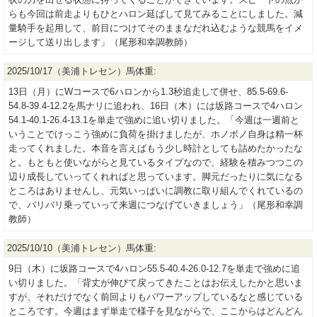
らも今回は前走よりもひとハロン延ばして見てみることにしました。減
量騎手を起用して、前目につけてそのままなだれ込むような競馬をイメ
ージして送り出します」（尾形和幸調教師）
2025/10/17（美浦トレセン）馬体重:
13日（月）にWコースで6ハロンから1.3秒追走して併せ、85.5-69.6-
54.8-39.4-12.2を馬ナリに追われ、16日（木）には坂路コースで4ハロン
54.1-40.1-26.4-13.1を単走で強めに追い切りました。「今週は一週前と
いうことでけっこう強めに負荷を掛けましたが、ホノボノ自身は精一杯
走ってくれました。本音を言えばもう少し時計としても詰めたかったな
と。もともと使いながらと見ているタイプなので、経験を積みつつこの
辺り成長していってくれればと思っています。脚元だったりに気になる
ところはありませんし、元気いっぱいに調教に取り組んでくれているの
で、バリバリ乗っていって来週につなげていきましょう」（尾形和幸調
教師）
2025/10/10（美浦トレセン）馬体重:
9日（木）に坂路コースで4ハロン55.5-40.4-26.0-12.7を単走で強めに追
い切りました。「背丈が伸びて戻ってきたことはお伝えしたかと思いま
すが、それだけでなく前回よりもパワーアップしているなと感じている
ところです。今週はまず単走で様子を見ながらで、ここからはどんどん