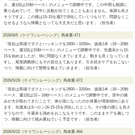
ス、週1回は15秒ペース）のメニューで調整中です。この中間も順調に
乗り込めていて、背中に反動が出てくることもありません。体調も良さ
そうですよ。この後は15-15を週2で消化していくつもりで、問題なくこ
なせるようなら帰厩となっても大丈夫だと思います」（担当者）
2026/6/5（ケイワンレーシング）馬体重:471
「現在は馬場でダクとハッキングを2800～3200m、坂路1本（18～20秒
ペース、週1回は15秒ペース）のメニューで調整中です。先週末から15-
15を始めましたが、特に問題なくきていますよ。動きも良くなっていま
すし、尾形調教師にもその旨伝えてあります。引き続きケアをおこない
つつ、帰厩に向けて態勢を整えていきます」（担当者）
2026/5/29（ケイワンレーシング）馬体重:472
「現在は馬場でダクとハッキングを2800～3200m、坂路1本（18～20秒
ペース、週1回は15～16秒ペース）のメニューで調整中です。背中の痛
みが大分取れてきたことで、体が楽になったのか体重が増加傾向にあり
ます。先週末は3ハロン16-15-15を消化したところ。その後の感じも良さ
そうなので、今週末も強めをおこなえそうです。このままケアを施しつ
つ、帰厩に向けて積み重ねていく予定です」（担当者）
2026/5/22（ケイワンレーシング）馬体重:466