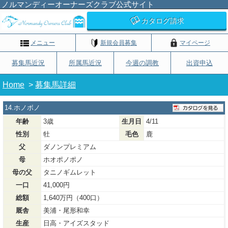
ノルマンディーオーナーズクラブ公式サイト
カタログ請求
メニュー
新規会員募集
マイページ
募集馬近況
所属馬近況
今週の調教
出資申込
Home
>
募集馬詳細
14.ホノボノ
年齢
3歳
生月日
4/11
性別
牡
毛色
鹿
父
ダノンプレミアム
母
ホオポノポノ
母の父
タニノギムレット
一口
41,000円
総額
1,640万円（400口）
厩舎
美浦・尾形和幸
生産
日高・アイズスタッド