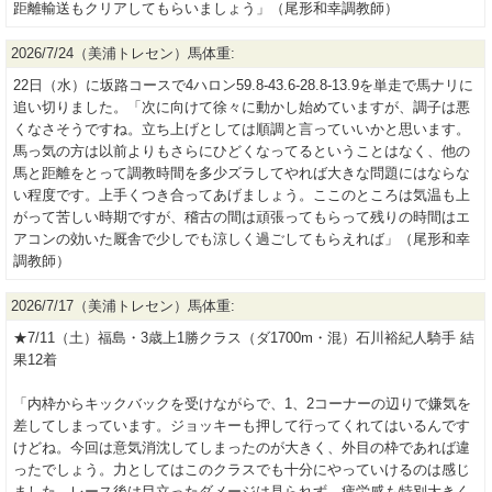
距離輸送もクリアしてもらいましょう」（尾形和幸調教師）
2026/7/24（美浦トレセン）馬体重:
22日（水）に坂路コースで4ハロン59.8-43.6-28.8-13.9を単走で馬ナリに
追い切りました。「次に向けて徐々に動かし始めていますが、調子は悪
くなさそうですね。立ち上げとしては順調と言っていいかと思います。
馬っ気の方は以前よりもさらにひどくなってるということはなく、他の
馬と距離をとって調教時間を多少ズラしてやれば大きな問題にはならな
い程度です。上手くつき合ってあげましょう。ここのところは気温も上
がって苦しい時期ですが、稽古の間は頑張ってもらって残りの時間はエ
アコンの効いた厩舎で少しでも涼しく過ごしてもらえれば」（尾形和幸
調教師）
2026/7/17（美浦トレセン）馬体重:
★7/11（土）福島・3歳上1勝クラス（ダ1700m・混）石川裕紀人騎手 結
果12着
「内枠からキックバックを受けながらで、1、2コーナーの辺りで嫌気を
差してしまっています。ジョッキーも押して行ってくれてはいるんです
けどね。今回は意気消沈してしまったのが大きく、外目の枠であれば違
ったでしょう。力としてはこのクラスでも十分にやっていけるのは感じ
ました。レース後は目立ったダメージは見られず、疲労感も特別大きく