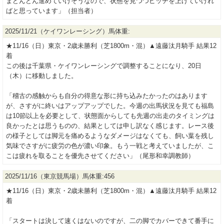
まどんどん進めていけそうなので、状態を見つつピッチを上げていけれ
ばと思っています」（担当者）
2025/11/21（ケイワンレーシング）馬体重:
★11/16（日）東京・2歳未勝利（芝1800m・混）▲遠藤汰月騎手 結果12
着
この後は千葉県・ケイワンレーシングで調整することになり、20日
（木）に移動しました。
「稽古の感触からも自分の得意な形に持ち込みたかったのはあります
が、さすがに終いはアップアップでした。今週の出馬状況を見ても福島
は10節以上を必要として、状態面からしても先週の出走のタイミングは
良かったとは思うものの、結果としては申し訳なく感じます。レース後
の様子としては脚元を痛めるようなダメージはなくても、飼い葉を残し
気味でさすがに疲労の色が濃い印象。もう一戦と考えていましたが、こ
こは疲れを取ることを優先させてください」（尾形和幸調教師）
2025/11/16（東京競馬場）馬体重:456
★11/16（日）東京・2歳未勝利（芝1800m・混）▲遠藤汰月騎手 結果12
着
「スタートは決して速くはないのですが、二の脚でカバーできて番手に