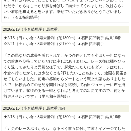
ただそこからはしっかり脚を伸ばして頑張ってくれました。次はさらに
いい着順を狙えると思います。乗せていただきありがとうございまし
た」（石田拓郎騎手）
2026/2/19（小倉競馬場）馬体重:
★2/15（日）小倉・3歳未勝利（芝1800m）▲石田拓郎騎手 結果16着
☆2/21（土）小倉・3歳未勝利（ダ1700m）▲石田拓郎騎手
「この馬なりの成長を感じられて、かつ条件としても小回り平坦になっ
ての前進を期待していただけに申し訳ありません。レース後は桶をひっ
くり返してみたりと元気な様子で、脚元だったりにもダメージはなし。
小倉へ行ったからには少なくとも2戦したいこともあって、連闘を提案さ
せてもらいました。前走の感触からダートという鞍上の話もありました
ので、比較含めての意見を聞ければと継続して石田ジョッキーに声を掛
けています。収穫のある一戦となればと考えての出走ですので、何とか
前進させたいです」（尾形和幸調教師）
2026/2/15（小倉競馬場）馬体重:464
★2/15（日）小倉・3歳未勝利（芝1800m）▲石田拓郎騎手 結果16着
「近走のレースぶりからも、なるべく前々に付けて運ぶイメージでした