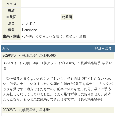
クラス
戦績
血統図
牝系図
馬名
ホノボノ
綴り
Honobono
由来・意味
心が暖かくなるような感じ。母名より連想
近況
詳細へ戻る
2026/8/9（札幌競馬場）馬体重:460
★8/09（日）札幌・3歳上1勝クラス（ダ1700m）☆長浜鴻緒騎手 結果13
着
「砂を被ると良くないとのことでしたし、枠も内目で行くしかないと思
い、強気に出していきました。先頭から離れた2番手を追走し、キックバ
ックを受けずに追走できたものの、前半に体力を使った分、早々に手応
えが怪しくなってしまいました。うまく乗れず申し訳ありません。外枠
だったなら、もっと楽に競馬ができたはずです」（長浜鴻緒騎手）
2026/8/6（札幌競馬場）馬体重: