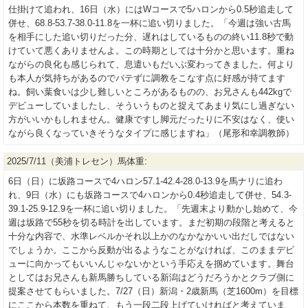
仕掛けて追われ、16日（水）にはWコースで5ハロンから0.5秒追走して
併せ、68.8-53.7-38.0-11.8を一杯に追い切りました。「今週は強い古馬
を相手にした追い切りだった分、遅れはしているものの終い11.8秒で動
けていて悪くありませんよ。この時期としては十分かと思います。重ね
ながらの良化も感じられて、息遣いもだいぶ変わってきました。何より
も本人が気持ちがあるのでバテずに調教をこなす点に好感が持てます
ね。飼い葉食いは少し難しいところがあるものの、お兄さんも442kgで
デビューしていましたし、そういうものと捉えてあまり気にし過ぎない
方がいいかもしれません。健康ですし脚元だったりに不安はなく、使い
ながら良くなっていきそうなタイプに感じますね」（尾形和幸調教師）
2025/7/11（美浦トレセン）馬体重:
6日（日）に坂路コースで4ハロン57.1-42.4-28.0-13.9を馬ナリに追わ
れ、9日（水）にも坂路コースで4ハロンから0.4秒追走して併せ、54.3-
39.1-25.9-12.9を一杯に追い切りました。「先週末より動かし始めて、今
週は坂路で55秒を切る時計を出しています。まだ初期の段階と考えると
十分な内容で、水準レベルかそれ以上かのなかなかいい出だしではない
でしょうか。ここから反動が出るようなことがなければ、このままデビ
ューに向かってもいいんじゃないかという手応えを掴めています。舞台
としてはお兄さんも新馬勝ちしている新潟はどうだろうかとクラブ側に
提案させてもらいました。7/27（日）新潟・2歳新馬（芝1600m）を目標
にここから本数を重ねて、もう一段二段上げていければと考えていま