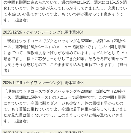
の中間も順調に進められていて、週の前半は16-15、週末には15-15を消
化しています。体には身が入ってしっかりしてきましたし、充実してい
て本当にいい形できていますよ。もういつ声が掛かっても良さそうで
す」（担当者）
2025/12/26（ケイワンレーシング）馬体重:464
「現在はウッドコースでダクとハッキングを3200m、坂路1本（20秒ペ
ース、週2回は15秒ペース）のメニューで調整中です。この中間も順調
にきていて、調教進度を上げながら進めています。キビキビとしていい
動きですし、徐々に芯がしっかりしてきた印象。そろそろ声が掛かって
も良さそうな感じなので、このまま乗り込みを重ねていきます」（担当
者）
2025/12/19（ケイワンレーシング）馬体重:468
「現在はウッドコースでダクとハッキングを2800m、坂路1本（20秒ペ
ース、週1回は15秒ペース）のメニューで調整中です。この中間も順調
にきています。今回は割とダメージも少なく、体の回復も早かったの
で、もう普通に乗れていますよ。今週は若干体重を減らしてしまいまし
たが見た目は細くないですし、このまましっかりと積み重ねていきま
す」（担当者）