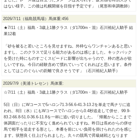
はない様子。この後は札幌開催を目指す予定です」（尾形和幸調教師）
2026/7/11（福島競馬場）馬体重:456
★7/11（土）福島・3歳上1勝クラス（ダ1700m・混）石川裕紀人騎手 結
果12着
「砂を被ると若いところを見せますね。外枠ならワンチャンあると思い
ますし、このクラスで足りる能力があるのは感じました。キックバック
を受けた時にものすごくスピードに影響が出ちゃうので、枠の恵みが欲
しいですね。今日の経験含めて慣れていってくれればと思います。条件
としてはこのぐらいの距離で良さそうです」（石川裕紀人騎手）
2026/7/9（美浦トレセン）馬体重:
☆7/11（土）福島・3歳上1勝クラス（ダ1700m・混）石川裕紀人騎手
5日（日）にWコースで5ハロン71.3-56.6-41.3-13.2を単走で馬ナリに追
われ、8日（水）にもWコースで7ハロンから0.4秒追走して併せ、99.9-
83.2-66.8-51.0-36.6-11.8を一杯に追い切りました。「帰厩からここまで
体調面だったりに不安なく進められていますね。昨日は長めからの併せ
馬で相手を追走する形とし、本番を前にいい負荷を掛けられたのを感じ
ます。状態良く仕上げられました。久々の競馬で昇級緒戦となります