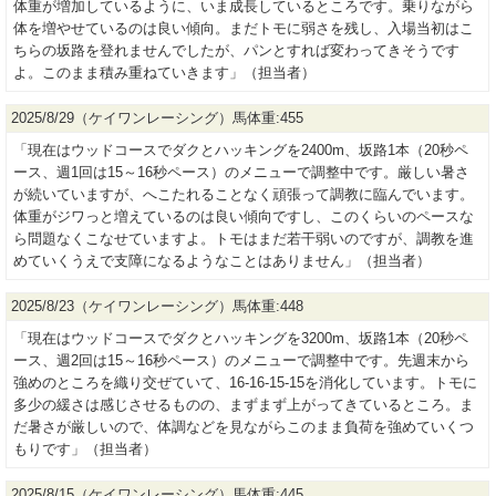
体重が増加しているように、いま成長しているところです。乗りながら
体を増やせているのは良い傾向。まだトモに弱さを残し、入場当初はこ
ちらの坂路を登れませんでしたが、パンとすれば変わってきそうです
よ。このまま積み重ねていきます」（担当者）
2025/8/29（ケイワンレーシング）馬体重:455
「現在はウッドコースでダクとハッキングを2400m、坂路1本（20秒ペ
ース、週1回は15～16秒ペース）のメニューで調整中です。厳しい暑さ
が続いていますが、へこたれることなく頑張って調教に臨んでいます。
体重がジワっと増えているのは良い傾向ですし、このくらいのペースな
ら問題なくこなせていますよ。トモはまだ若干弱いのですが、調教を進
めていくうえで支障になるようなことはありません」（担当者）
2025/8/23（ケイワンレーシング）馬体重:448
「現在はウッドコースでダクとハッキングを3200m、坂路1本（20秒ペ
ース、週2回は15～16秒ペース）のメニューで調整中です。先週末から
強めのところを織り交ぜていて、16-16-15-15を消化しています。トモに
多少の緩さは感じさせるものの、まずまず上がってきているところ。ま
だ暑さが厳しいので、体調などを見ながらこのまま負荷を強めていくつ
もりです」（担当者）
2025/8/15（ケイワンレーシング）馬体重:445