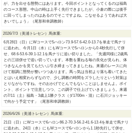
が、力を出せる態勢にはあります。今回ポイントとなってくるのは福島
のコース形態。中山の時は上手く先行できましたが、小倉の際には後手
に回ってしまったのはあるのでそこですよね。こなせるようであれば大
きいでしょう」（尾形和幸調教師）
2026/7/3（美浦トレセン）馬体重:
6月28日（日）にWコースで5ハロン73.9-57.6-42.0-13.7を単走で馬ナリ
に追われ、今月1日（水）にもWコースで5ハロンから0.4秒先行して併
せ、68.6-53.6-39.1-12.1を馬ナリに追い切りました。「先週同様に2歳馬
との三頭併せで追い切っています。本数を重ねる毎の良化が見られ、体
つきなんかを見てもだいぶ引き締まってきましたね。来週のレースに向
けて順調に態勢が整いつつあります。馬っ気は当初より落ち着いてきた
とはいえ相変わらずなので、少し調教の時間をズラしたりという対策は
とりながらですね。そのおかげでとんでもないことはしませんよ。ポイ
ント、ポイントで注意しつつ、この調子で仕上げていきましょう。来週
の7/11（土）福島・3歳上1勝クラス（ダ1700m・混）に石川ジョッキー
で向かう予定です」（尾形和幸調教師）
2026/6/26（美浦トレセン）馬体重:
21日（日）にWコースで6ハロン86.2-70.3-56.2-41.6-13.4を単走で馬ナリ
に追われ、24日（水）にもWコースで6ハロンから1.1秒先行して併せ、