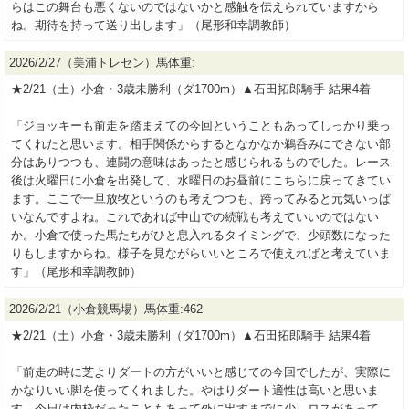
らはこの舞台も悪くないのではないかと感触を伝えられていますから
ね。期待を持って送り出します」（尾形和幸調教師）
2026/2/27（美浦トレセン）馬体重:
★2/21（土）小倉・3歳未勝利（ダ1700m）▲石田拓郎騎手 結果4着
「ジョッキーも前走を踏まえての今回ということもあってしっかり乗っ
てくれたと思います。相手関係からするとなかなか鵜呑みにできない部
分はありつつも、連闘の意味はあったと感じられるものでした。レース
後は火曜日に小倉を出発して、水曜日のお昼前にこちらに戻ってきてい
ます。ここで一旦放牧というのも考えつつも、跨ってみると元気いっぱ
いなんですよね。これであれば中山での続戦も考えていいのではない
か。小倉で使った馬たちがひと息入れるタイミングで、少頭数になった
りもしますからね。様子を見ながらいいところで使えればと考えていま
す」（尾形和幸調教師）
2026/2/21（小倉競馬場）馬体重:462
★2/21（土）小倉・3歳未勝利（ダ1700m）▲石田拓郎騎手 結果4着
「前走の時に芝よりダートの方がいいと感じての今回でしたが、実際に
かなりいい脚を使ってくれました。やはりダート適性は高いと思いま
す。今日は内枠だったこともあって外に出すまでに少しロスがあって、