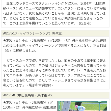
「現在はウッドコースでダクとハッキングを3200m、坂路1本（上限20
秒ペース）のメニューで調整中です。コンスタントに使っていますが疲
れはさほどなく、状態も悪くないことから、週明けより乗り出していま
す。まだそこまで進度を上げていませんが体調面も問題なさそうなの
で、このまま負荷を掛けていこうと思っています」（担当者）
2026/3/13（ケイワンレーシング）馬体重:
★3/08（日）中山・3歳未勝利（ダ1800m・混）丹内祐次騎手 結果:優勝
この後は千葉県・ケイワンレーシングで調整することになり、本日13日
（金）に移動しました。
「とてもスムーズで強い内容でしたよね。前回の小倉では左手前に替え
られていなかったので、その辺りはジョッキーにも共有して乗ってもら
ったことにより今回はさらに脚を伸ばせています。レース後も元気な様
子でエネルギーがあり余っているほどです。クラブ側からはここでひと
息という話も出たので、またリフレッシュさせてから次を目指せればと
考えています」（尾形和幸調教師）
2026/3/8（中山競馬場）馬体重:460
★3/08（日）中山・3歳未勝利（ダ
1800m・混）丹内祐次騎手 結果:優勝