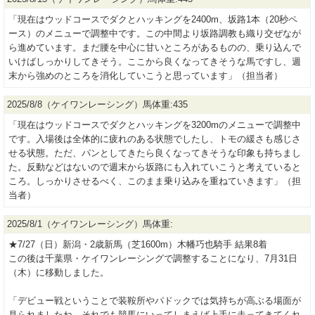
「現在はウッドコースでダクとハッキングを2400m、坂路1本（20秒ペ
ース）のメニューで調整中です。この中間より坂路調教も織り交ぜなが
ら進めています。まだ腰を中心に甘いところがあるものの、乗り込んで
いけばしっかりしてきそう。ここから良くなってきそうな馬ですし、週
末から強めのところを消化していこうと思っています」（担当者）
2025/8/8（ケイワンレーシング）馬体重:435
「現在はウッドコースでダクとハッキングを3200mのメニューで調整中
です。入場後は全体的に疲れのある状態でしたし、トモの緩さも感じさ
せる状態。ただ、パンとしてきたら良くなってきそうな印象も持ちまし
た。反動などはないので週末から坂路にも入れていこうと考えていると
ころ。しっかりさせるべく、このまま乗り込みを重ねていきます」（担
当者）
2025/8/1（ケイワンレーシング）馬体重:
★7/27（日）新潟・2歳新馬（芝1600m）木幡巧也騎手 結果8着
この後は千葉県・ケイワンレーシングで調整することになり、7月31日
（木）に移動しました。
「デビュー戦ということで装鞍所やパドックでは気持ちが高ぶる場面が
見られましたね。それでも競馬にいってしまえば上手に走ってきてくれ