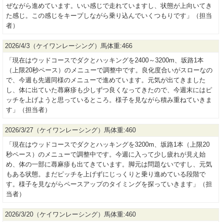
ぜながら進めています。いい感じで走れていますし、状態が上向いてき
た感じ。この感じをキープしながら乗り込んでいくつもりです」（担当
者）
2026/4/3（ケイワンレーシング）馬体重:466
「現在はウッドコースでダクとハッキングを2400～3200m、坂路1本
（上限20秒ペース）のメニューで調整中です。良化度合いがスローなの
で、今週も先週同様のメニューで進めています。元気が出てきました
し、体に出ていた蕁麻疹も少しずつ良くなってきたので、今週末にはピ
ッチを上げようと思っているところ。様子を見ながら積み重ねていきま
す」（担当者）
2026/3/27（ケイワンレーシング）馬体重:460
「現在はウッドコースでダクとハッキングを3200m、坂路1本（上限20
秒ペース）のメニューで調整中です。今週に入って少し疲れが見え始
め、体の一部に蕁麻疹も出てきています。脚元は問題ないですし、元気
もある状態。まだピッチを上げずにじっくりと乗り進めている段階で
す。様子を見ながらペースアップのタイミングを探っていきます」（担
当者）
2026/3/20（ケイワンレーシング）馬体重:460