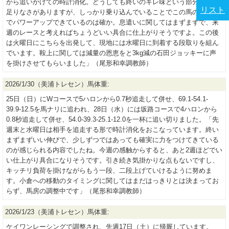
から追いかけての時計消化。どうしても終いのキレ味という部分では物
リスト
足りなさがありますが、しっかり乗り込んでいることでこの馬のペース
でパワーアップできているのは確か。息遣いに関してはまずまずで、来
週のレースと考えればちょうどいい具合に仕上がりそうですよ。この後
は火曜日にこちらを出発して、現地には水曜日に到着する段取りを組ん
でいます。鞍上に関しては減量の恩恵をと3kg減の石田ジョッキーに声
を掛けさせてもらいました」（尾形和幸調教師）
2026/1/30（美浦トレセン）馬体重:
25日（日）にWコースで5ハロンから0.7秒追走して併せ、69.1-54.1-
39.9-12.5を馬ナリに追われ、28日（水）には坂路コースで4ハロンから
0.8秒追走して併せ、54.0-39.3-25.1-12.0を一杯に追い切りました。「先
週末と水曜日は相手を追走する形で時計消化をおこなっています。終い
まずまずいい伸びで、少しずつではあっても確実に力をつけてきている
のが感じられる内容でしたね。今週の感触からすると、あと2週ほどでい
い仕上がり具合になりそうです。引き続き気掛かりな点もないですし、
キッチリ負荷を掛けながらもう一段、二段上げていけるように努めま
す。小倉への移動のタイミングに関してはまだはっきりとは決まってお
らず、馬房の調整中です」（尾形和幸調教師）
2026/1/23（美浦トレセン）馬体重:
ケイワンレーシングで調整され、先週17日（土）に帰厩しています。