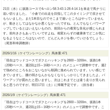
21日（水）に坂路コースで4ハロン58.3-43.1-28.4-14.1を単走で馬ナリに
追い切りました。「小倉での出走を目指してこのタイミングで戻させて
もらいました。まだ1本目なのでそこまで速いところはやっていません
が、動きとしてはなかなか悪くなかったですね。とんでもなくパワーア
ップしているとはいえないものの、前回からの着実な良化が感じられま
す。前向きさもあっていいですよね。相変わらずの健康体でどこか気に
なるようなところはないので、どんどんネジを巻いていけるでしょう」
（尾形和幸調教師）
2026/1/16（ケイワンレーシング）馬体重:471
「現在はウッドコースでダクとハッキングを2800～3200m、坂路1本
（20秒ペース、週2回は15～16秒ペース）のメニューで調整中です。週2
で強めのところをおこないながら順調に進められています。いい感じで
きていますし、腰の弱さなんかもなくなりしっかりしてきましたよ。パ
ワーアップが図れたと思いますし、次はこれまでとは違う走りが見られ
ると思うのですが。明日17日（土）に帰厩予定です」（担当者）
2026/1/9（ケイワンレーシング）馬体重:471
「現在はウッドコースでダクとハッキングを2800～3200m、坂路1本
（20秒ペース、週2回は15～16秒ペース）のメニューで調整中です。こ