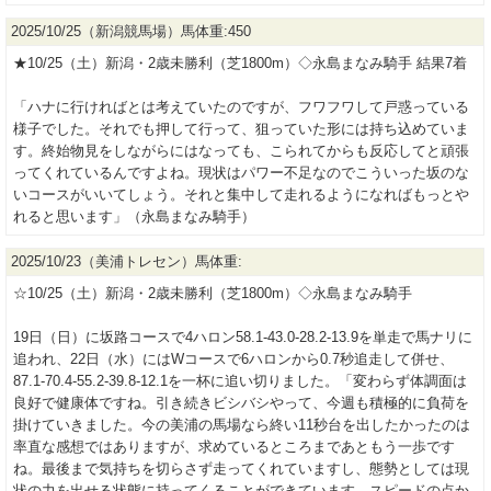
2025/10/25（新潟競馬場）馬体重:450
★10/25（土）新潟・2歳未勝利（芝1800m）◇永島まなみ騎手 結果7着
「ハナに行ければとは考えていたのですが、フワフワして戸惑っている
様子でした。それでも押して行って、狙っていた形には持ち込めていま
す。終始物見をしながらにはなっても、こられてからも反応してと頑張
ってくれているんですよね。現状はパワー不足なのでこういった坂のな
いコースがいいてしょう。それと集中して走れるようになればもっとや
れると思います」（永島まなみ騎手）
2025/10/23（美浦トレセン）馬体重:
☆10/25（土）新潟・2歳未勝利（芝1800m）◇永島まなみ騎手
19日（日）に坂路コースで4ハロン58.1-43.0-28.2-13.9を単走で馬ナリに
追われ、22日（水）にはWコースで6ハロンから0.7秒追走して併せ、
87.1-70.4-55.2-39.8-12.1を一杯に追い切りました。「変わらず体調面は
良好で健康体ですね。引き続きビシバシやって、今週も積極的に負荷を
掛けていきました。今の美浦の馬場なら終い11秒台を出したかったのは
率直な感想ではありますが、求めているところまであともう一歩です
ね。最後まで気持ちを切らさず走ってくれていますし、態勢としては現
状の力を出せる状態に持ってくることができています。スピードの点か