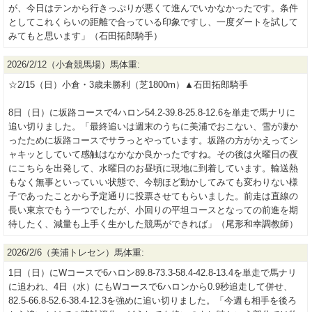
が、今日はテンから行きっぷりが悪くて進んでいかなかったです。条件
としてこれくらいの距離で合っている印象ですし、一度ダートを試して
みてもと思います」（石田拓郎騎手）
2026/2/12（小倉競馬場）馬体重:
☆2/15（日）小倉・3歳未勝利（芝1800m）▲石田拓郎騎手
8日（日）に坂路コースで4ハロン54.2-39.8-25.8-12.6を単走で馬ナリに
追い切りました。「最終追いは週末のうちに美浦でおこない、雪が凄か
ったために坂路コースでサラっとやっています。坂路の方がかえってシ
ャキッとしていて感触はなかなか良かったですね。その後は火曜日の夜
にこちらを出発して、水曜日のお昼頃に現地に到着しています。輸送熱
もなく無事といっていい状態で、今朝ほど動かしてみても変わりない様
子であったことから予定通りに投票させてもらいました。前走は直線の
長い東京でもう一つでしたが、小回りの平坦コースとなっての前進を期
待したく、減量も上手く生かした競馬ができれば」（尾形和幸調教師）
2026/2/6（美浦トレセン）馬体重:
1日（日）にWコースで6ハロン89.8-73.3-58.4-42.8-13.4を単走で馬ナリ
に追われ、4日（水）にもWコースで6ハロンから0.9秒追走して併せ、
82.5-66.8-52.6-38.4-12.3を強めに追い切りました。「今週も相手を後ろ