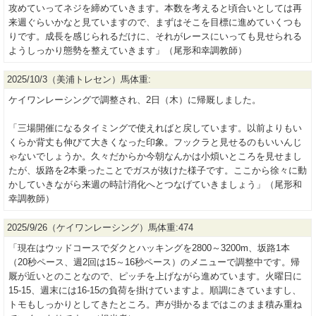
攻めていってネジを締めていきます。本数を考えると頃合いとしては再
来週ぐらいかなと見ていますので、まずはそこを目標に進めていくつも
りです。成長を感じられるだけに、それがレースにいっても見せられる
ようしっかり態勢を整えていきます」（尾形和幸調教師）
2025/10/3（美浦トレセン）馬体重:
ケイワンレーシングで調整され、2日（木）に帰厩しました。
「三場開催になるタイミングで使えればと戻しています。以前よりもい
くらか背丈も伸びて大きくなった印象。フックラと見せるのもいいんじ
ゃないでしょうか。久々だからか今朝なんかは小煩いところを見せまし
たが、坂路を2本乗ったことでガスが抜けた様子です。ここから徐々に動
かしていきながら来週の時計消化へとつなげていきましょう」（尾形和
幸調教師）
2025/9/26（ケイワンレーシング）馬体重:474
「現在はウッドコースでダクとハッキングを2800～3200m、坂路1本
（20秒ペース、週2回は15～16秒ペース）のメニューで調整中です。帰
厩が近いとのことなので、ピッチを上げながら進めています。火曜日に
15-15、週末には16-15の負荷を掛けていますよ。順調にきていますし、
トモもしっかりとしてきたところ。声が掛かるまではこのまま積み重ね