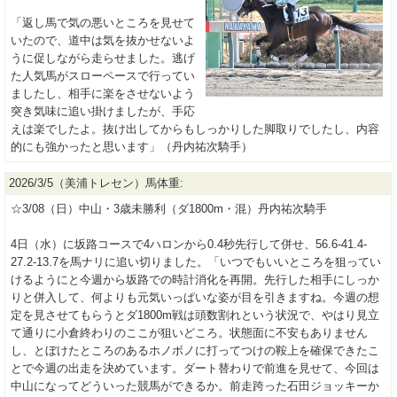
「返し馬で気の悪いところを見せて
いたので、道中は気を抜かせないよ
うに促しながら走らせました。逃げ
た人気馬がスローペースで行ってい
ましたし、相手に楽をさせないよう
突き気味に追い掛けましたが、手応
えは楽でしたよ。抜け出してからもしっかりした脚取りでしたし、内容
的にも強かったと思います」（丹内祐次騎手）
2026/3/5（美浦トレセン）馬体重:
☆3/08（日）中山・3歳未勝利（ダ1800m・混）丹内祐次騎手
4日（水）に坂路コースで4ハロンから0.4秒先行して併せ、56.6-41.4-
27.2-13.7を馬ナリに追い切りました。「いつでもいいところを狙ってい
けるようにと今週から坂路での時計消化を再開。先行した相手にしっか
りと併入して、何よりも元気いっぱいな姿が目を引きますね。今週の想
定を見させてもらうとダ1800m戦は頭数割れという状況で、やはり見立
て通りに小倉終わりのここが狙いどころ。状態面に不安もありません
し、とぼけたところのあるホノボノに打ってつけの鞍上を確保できたこ
とで今週の出走を決めています。ダート替わりで前進を見せて、今回は
中山になってどういった競馬ができるか。前走跨った石田ジョッキーか