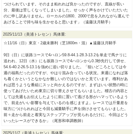
つけられています。そのまま粘れれば良かったのですが、直線が長い
分、最後は苦しくなってしまいました。せっかく声をかけていただいた
のに申し訳ありません。ローカルの1800、2000で息を入れながら運んで
あげることで持ち味を生かせると思います」（遠藤汰月騎手）
2025/11/13（美浦トレセン）馬体重:
☆11/16（日）東京・2歳未勝利（芝1800m・混）▲遠藤汰月騎手
9日（日）に坂路コースで4ハロン59.8-44.1-28.3-13.2を単走で馬ナリに
追われ、12日（水）にも坂路コースで4ハロンから0.3秒先行して併せ、
54.6-40.2-26.5-13.1を強めに追い切りました。「狙いどころとしては今
週の福島だったのですが、やはり混み合っている状況。来週になれば落
ち着くかというとなかなか難しいのではないかと見ています。権利があ
れば思うような番組にスッと向かえるのですが、まずはいい状態の時に
使ってあげたいため東京に切り替えさせてもらいました。稽古の内容と
しては先週もお伝えしたように前に置いて逃げる形がハマっているよう
で、前走がいい影響を与えているのを感じますよ。レースでは斤量差を
味方につけられればと今回も減量騎手に声を掛けさせてもらいました。
前々走から前走と着実なステップアップが見られるだけに、今回はどう
いったレースができるか」（尾形和幸調教師）
2025/11/7（美浦トレセン）馬体重: