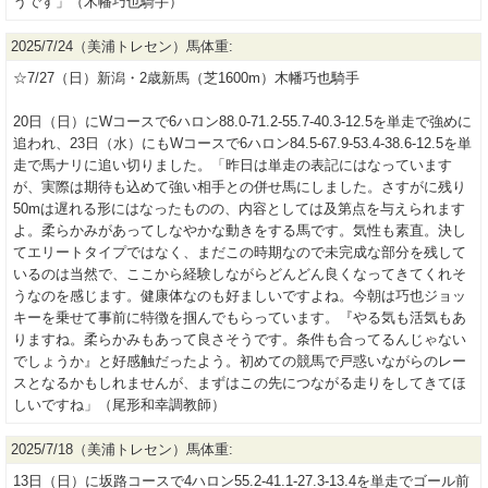
うです」（木幡巧也騎手）
2025/7/24（美浦トレセン）馬体重:
☆7/27（日）新潟・2歳新馬（芝1600m）木幡巧也騎手
20日（日）にWコースで6ハロン88.0-71.2-55.7-40.3-12.5を単走で強めに
追われ、23日（水）にもWコースで6ハロン84.5-67.9-53.4-38.6-12.5を単
走で馬ナリに追い切りました。「昨日は単走の表記にはなっています
が、実際は期待も込めて強い相手との併せ馬にしました。さすがに残り
50mは遅れる形にはなったものの、内容としては及第点を与えられます
よ。柔らかみがあってしなやかな動きをする馬です。気性も素直。決し
てエリートタイプではなく、まだこの時期なので未完成な部分を残して
いるのは当然で、ここから経験しながらどんどん良くなってきてくれそ
うなのを感じます。健康体なのも好ましいですよね。今朝は巧也ジョッ
キーを乗せて事前に特徴を掴んでもらっています。『やる気も活気もあ
りますね。柔らかみもあって良さそうです。条件も合ってるんじゃない
でしょうか』と好感触だったよう。初めての競馬で戸惑いながらのレー
スとなるかもしれませんが、まずはこの先につながる走りをしてきてほ
しいですね」（尾形和幸調教師）
2025/7/18（美浦トレセン）馬体重:
13日（日）に坂路コースで4ハロン55.2-41.1-27.3-13.4を単走でゴール前