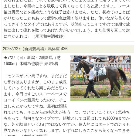
ましたし、今回のことを吸収して良くなってくると思いますよ。レース
後は脚元などを痛めたような様子はありません。ただ、初めてのことば
かりだったこともあって疲労の色は濃く映りますね。使いながら良くな
ってきそうなタイプではありますが、状態あってこそですので短期で放
牧に出して疲れを取ってあげた方がいいでしょう。また仕切り直して次
に向かえれば」（尾形和幸調教師）
2025/7/27（新潟競馬場）馬体重:436
★7/27（日）新潟・2歳新馬（芝
1600m）木幡巧也騎手 結果8着
「センスがいい馬ですね。まだまだ
な部分はありますが、このまま成長
していってくれたら楽しみだと思い
ます。今日はすごいスローペースで
ヨーイドンの競馬だったので、そこ
はしんどかったですね。最初は頑張
れていても、そこからの持久力がもう一つ。ついていこうという気持ち
もあって、前向きなタイプです。距離としては延ばしても1800mまでか
な。芝が駄目というわけではないですが、個人的にはダートでの走りも
見てみたいなという気もします。いずれにしろここから良くなってきそ